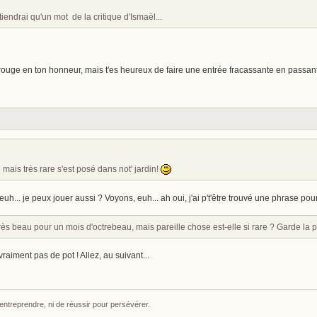
tiendrai qu'un mot de la critique d'Ismaël...
 rouge en ton honneur, mais t'es heureux de faire une entrée fracassante en passant
 mais très rare s'est posé dans not' jardin!
 euh... je peux jouer aussi ? Voyons, euh... ah oui, j'ai p't'être trouvé une phrase pour 
t très beau pour un mois d'octrebeau, mais pareille chose est-elle si rare ? Garde la 
vraiment pas de pot ! Allez, au suivant...
 entreprendre, ni de réussir pour persévérer.