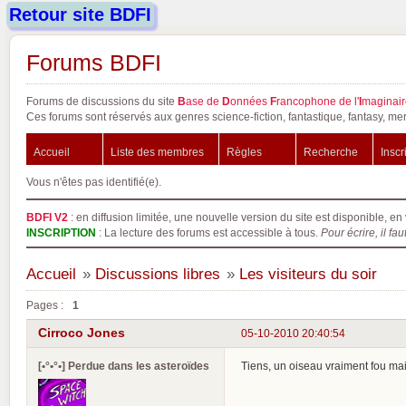
Retour site BDFI
Forums BDFI
Forums de discussions du site
B
ase de
D
onnées
F
rancophone de l'
I
maginair
Ces forums sont réservés aux genres science-fiction, fantastique, fantasy, mer
Accueil
Liste des membres
Règles
Recherche
Inscr
Vous n'êtes pas identifié(e).
BDFI V2
: en diffusion limitée, une nouvelle version du site est disponible, en 
INSCRIPTION
: La lecture des forums est accessible à tous.
Pour écrire, il fau
Accueil
»
Discussions libres
»
Les visiteurs du soir
Pages :
1
Cirroco Jones
05-10-2010 20:40:54
[•°•°•] Perdue dans les asteroïdes
Tiens, un oiseau vraiment fou mais