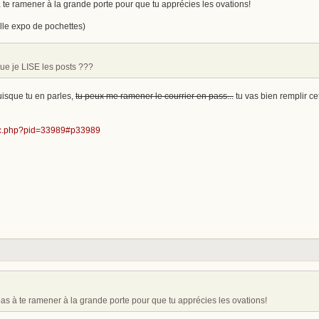
te ramener à la grande porte pour que tu apprécies les ovations!
belle expo de pochettes)
 que je LISE les posts ???
uisque tu en parles,
tu peux me ramener le courrier en pass...
tu vas bien remplir ce
opic.php?pid=33989#p33989
as à te ramener à la grande porte pour que tu apprécies les ovations!