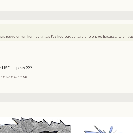
apis rouge en ton honneur, mais t'es heureux de faire une entrée fracassante en pa
je LISE les posts ???
07-10-2010 10:10:14)