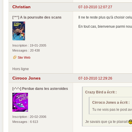
Christian
07-10-2010 12:07:27
[°*°] A la poursuite des scans
Il ne te reste plus qu'à choisir ce
En tout cas, bienvenue parmi nou
Inscription : 19-01-2005
Messages : 20 438
Site Web
Hors ligne
Cirroco Jones
07-10-2010 12:29:26
[•°•°•] Perdue dans les asteroïdes
Crazy Bird a écrit :
Cirroco Jones a écrit :
Tu ne vois pas le post a
Inscription : 20-02-2006
Je savais que ça te plairait
Messages : 6 613