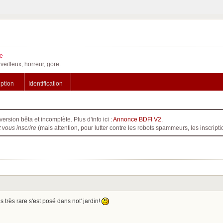
e
veilleux, horreur, gore.
iption
Identification
version bêta et incomplète. Plus d'info ici :
Annonce BDFI V2
.
t vous inscrire
(mais attention, pour lutter contre les robots spammeurs, les inscri
 très rare s'est posé dans not' jardin!