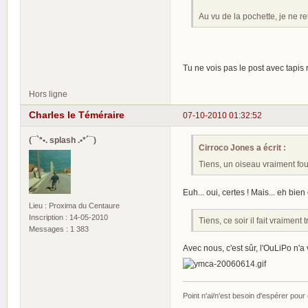
Au vu de la pochette, je ne re
Tu ne vois pas le post avec tapis
Hors ligne
Charles le Téméraire
07-10-2010 01:32:52
(¯`*•. splash .•*´¯)
Cirroco Jones a écrit :
Tiens, un oiseau vraiment fou
Euh... oui, certes ! Mais... eh bien
Lieu : Proxima du Centaure
Inscription : 14-05-2010
Tiens, ce soir il fait vraimen
Messages : 1 383
Avec nous, c'est sûr, l'OuLiPo n'a 
Point n'ai/n'est besoin d'espérer pour