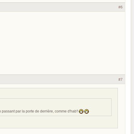
#6
#7
n passant par la porte de derrière, comme d'hab'!