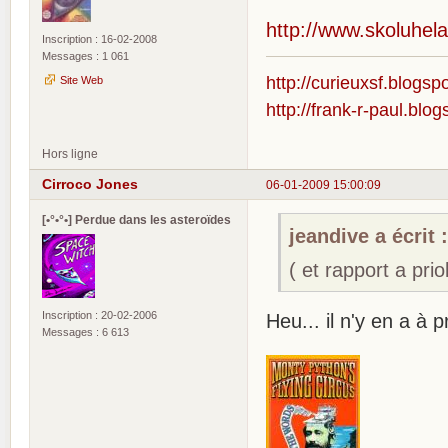
http://www.skoluhel
Inscription : 16-02-2008
Messages : 1 061
http://curieuxsf.blogsp
Site Web
http://frank-r-paul.blo
Hors ligne
Cirroco Jones
06-01-2009 15:00:09
[•°•°•] Perdue dans les asteroïdes
jeandive a écrit 
( et rapport a prio
Inscription : 20-02-2006
Heu... il n'y en a à
Messages : 6 613