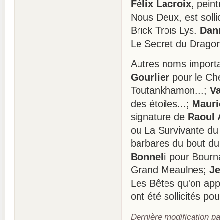
Félix Lacroix
, peint
Nous Deux, est solli
Brick Trois Lys.
Dan
Le Secret du Dragon,
Autres noms import
Gourlier
pour le Che
Toutankhamon...;
Va
des étoiles...;
Mauri
signature de
Raoul 
ou La Survivante du 
barbares du bout du
Bonneli
pour Bourn
Grand Meaulnes;
Je
Les Bêtes qu'on appe
ont été sollicités po
Dernière modification p