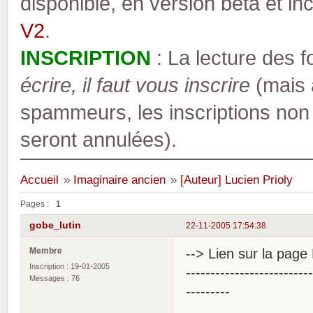
disponible, en version bêta et inc
V2
.
INSCRIPTION
: La lecture des 
écrire, il faut vous inscrire
(mais a
spammeurs, les inscriptions non
seront annulées).
Accueil
»
Imaginaire ancien
»
[Auteur] Lucien Prioly
Pages :
1
gobe_lutin
22-11-2005 17:54:38
Membre
--> Lien sur la pag
Inscription : 19-01-2005
--------------------------
Messages : 76
---------