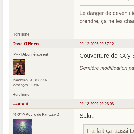
Le danger de devenir id
prendre, ça ne les ch
Hors ligne
Dave O'Brien
09-12-2005 00:57:12
[•°•°•] Abonné absent
Couverture de Guy S
Dernière modification p
Inscription : 31-03-2005
Messages : 3 394
Hors ligne
Laurent
09-12-2005 09:03:03
^(°O°)^ Accro de Fantasy ;)
Salut,
Il a fait ça aussi L