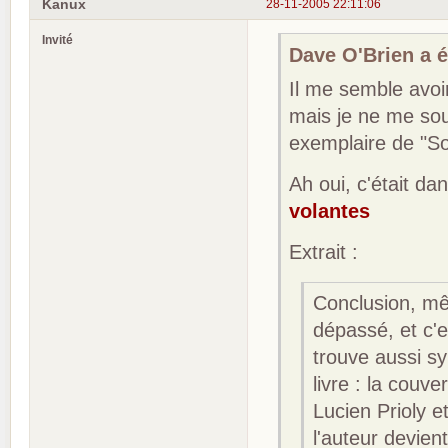
Kanux
28-11-2005 22:11:06
Invité
Dave O'Brien a éc
Il me semble avoir
mais je ne me sou
exemplaire de "S
Ah oui, c'était d
volantes
Extrait :
Conclusion, mêm
dépassé, et c'e
trouve aussi sy
livre : la couv
Lucien Prioly e
l'auteur devien