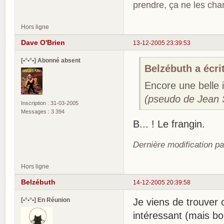
prendre, ça ne les ch
Hors ligne
Dave O'Brien
13-12-2005 23:39:53
[•°•°•] Abonné absent
Belzébuth a écrit
Encore une belle 
(pseudo de Jean S
Inscription : 31-03-2005
Messages : 3 394
B... ! Le frangin.
Dernière modification p
Hors ligne
Belzébuth
14-12-2005 20:39:58
[•°•°•] En Réunion
Je viens de trouver c
intéressant (mais bou