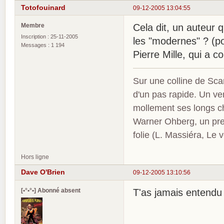
Totofouinard
09-12-2005 13:04:55
Membre
Cela dit, un auteur q
Inscription : 25-11-2005
les "modernes" ? (p
Messages : 1 194
Pierre Mille, qui a
Sur une colline de Sca
d'un pas rapide. Un ve
mollement ses longs c
Warner Ohberg, un pres
folie (L. Massiéra, Le
Hors ligne
Dave O'Brien
09-12-2005 13:10:56
[•°•°•] Abonné absent
T'as jamais entendu 