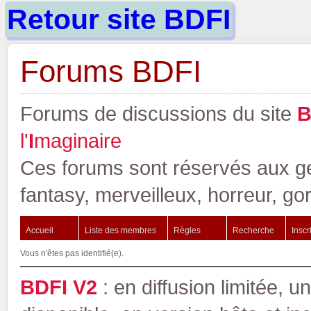
Retour site BDFI
Forums BDFI
Forums de discussions du site
l'
I
maginaire
Ces forums sont réservés aux gen
fantasy, merveilleux, horreur, go
Accueil
Liste des membres
Règles
Recherche
Inscr
Vous n'êtes pas identifié(e).
BDFI V2
: en diffusion limitée, u