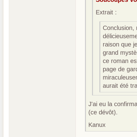
Extrait :
Conclusion, 
délicieuseme
raison que je
grand mystèr
ce roman est 
page de gard
miraculeusem
aurait été tr
J'ai eu la confirm
(ce dévôt).
Kanux