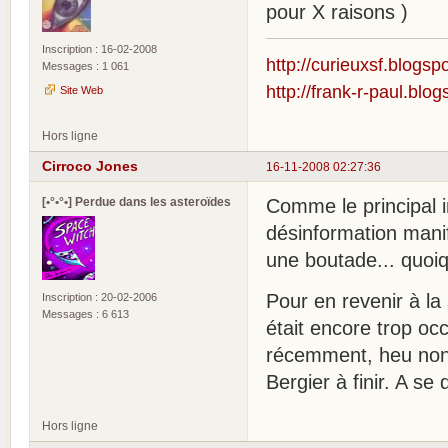
pour X raisons )
Inscription : 16-02-2008
http://curieuxsf.blogsp
Messages : 1 061
http://frank-r-paul.blo
Site Web
Hors ligne
Cirroco Jones
16-11-2008 02:27:36
[•°•°•] Perdue dans les asteroïdes
Comme le principal in
désinformation manife
une boutade... quoi
Pour en revenir à la
Inscription : 20-02-2006
Messages : 6 613
était encore trop oc
récemment, heu non, 
Bergier à finir. A se
Hors ligne