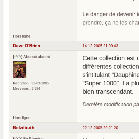
Le danger de devenir id
prendre, ça ne les ch
Hors ligne
Dave O'Brien
14-12-2005 21:09:43
[•°•°•] Abonné absent
Cette collection est
différentes collecti
s'intitulant "Dauphin
"Super 1000". La plu
Inscription : 31-03-2005
Messages : 3 394
bien transcendant.
Dernière modification p
Hors ligne
Belzébuth
22-12-2005 20:21:20
[•°•°•] En Réunion