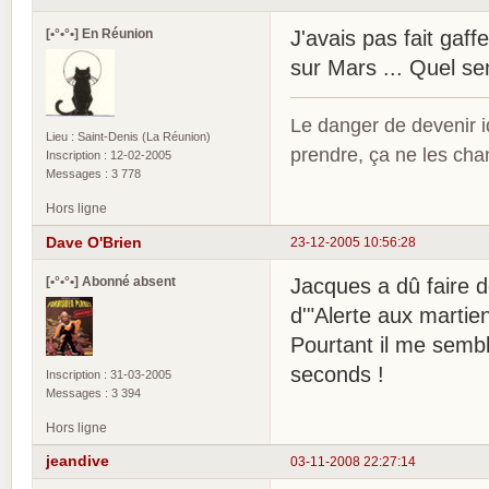
[•°•°•] En Réunion
J'avais pas fait gaffe
sur Mars ... Quel se
Le danger de devenir id
Lieu : Saint-Denis (La Réunion)
prendre, ça ne les ch
Inscription : 12-02-2005
Messages : 3 778
Hors ligne
Dave O'Brien
23-12-2005 10:56:28
[•°•°•] Abonné absent
Jacques a dû faire de
d'"Alerte aux martie
Pourtant il me sembl
seconds !
Inscription : 31-03-2005
Messages : 3 394
Hors ligne
jeandive
03-11-2008 22:27:14