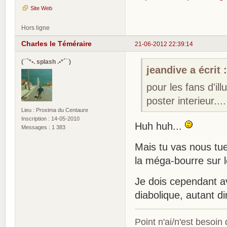
Site Web
Hors ligne
Charles le Téméraire
21-06-2012 22:39:14
(¯`*•. splash .•*´¯)
jeandive a écrit 
pour les fans d'il
poster interieur....
Lieu : Proxima du Centaure
Inscription : 14-05-2010
Huh huh...
Messages : 1 383
Mais tu vas nous tu
la méga-bourre sur 
Je dois cependant av
diabolique, autant di
Point n'ai/n'est besoin