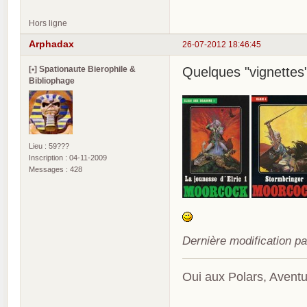
Hors ligne
Arphadax
26-07-2012 18:46:45
[•] Spationaute Bierophile &
Quelques "vignettes"
Bibliophage
Lieu : 59???
Inscription : 04-11-2009
Messages : 428
Dernière modification p
Oui aux Polars, Aventu