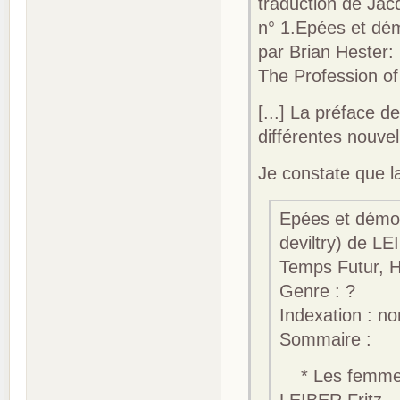
traduction de Ja
n° 1.Epées et dém
par Brian Hester: 
The Profession of
[...] La préface d
différentes nouve
Je constate que la
Epées et démon
deviltry) de LE
Temps Futur, H
Genre : ?
Indexation : no
Sommaire :
* Les femmes
LEIBER Fritz