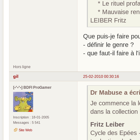
* Le rituel profa
* Mauvaise renco
LEIBER Fritz
Que puis-je faire pour
- définir le genre ?
- que faut-il faire à 
Hors ligne
gil
25-02-2010 00:30:16
[•°•°•] BDFI ProGamer
Dr Mabuse a écri
Je commence la le
dans la collection
Inscription : 18-01-2005
Messages : 5 541
Fritz Leiber
Site Web
Cycle des Epées - 