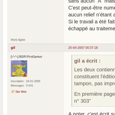
sans aucun "A" mais,
C'est peut-être num
aucun relief n'étant 
Si le travail a été f
échappé au traiteme
Hors ligne
gil
25-04-2007 00:37:18
[•°•°•] BDFI ProGamer
gil a écrit :
Les deux contienn
constituent l'édit
Inscription : 18-01-2005
tampon, pas impre
Messages : 5 541
Site Web
En première page,
n° 303"
A noter, c'est écrit 