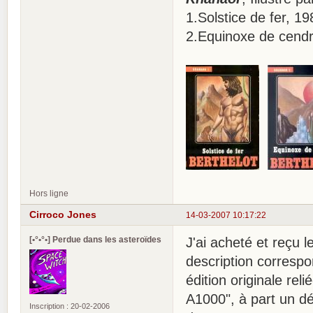
1.Solstice de fer, 1
2.Equinoxe de cend
Hors ligne
Cirroco Jones
14-03-2007 10:17:22
[•°•°•] Perdue dans les asteroïdes
J'ai acheté et reçu l
description correspon
édition originale rel
A1000", à part un d
Inscription : 20-02-2006