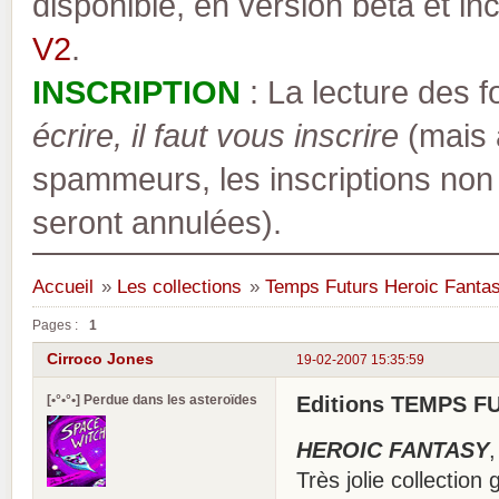
disponible, en version bêta et inc
V2
.
INSCRIPTION
: La lecture des 
écrire, il faut vous inscrire
(mais a
spammeurs, les inscriptions non
seront annulées).
Accueil
»
Les collections
»
Temps Futurs Heroic Fanta
Pages :
1
Cirroco Jones
19-02-2007 15:35:59
[•°•°•] Perdue dans les asteroïdes
Editions TEMPS F
HEROIC FANTASY
,
Très jolie collectio