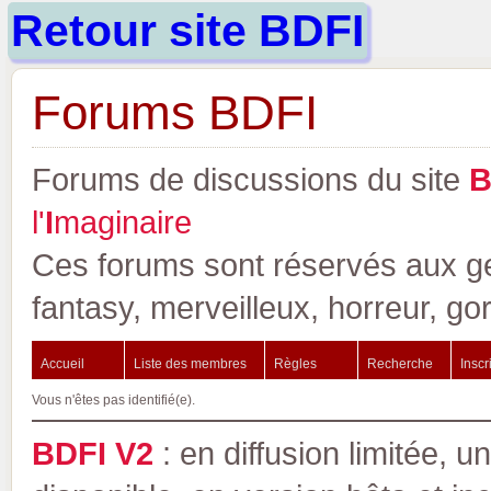
Retour site BDFI
Forums BDFI
Forums de discussions du site
l'
I
maginaire
Ces forums sont réservés aux gen
fantasy, merveilleux, horreur, go
Accueil
Liste des membres
Règles
Recherche
Inscr
Vous n'êtes pas identifié(e).
BDFI V2
: en diffusion limitée, u