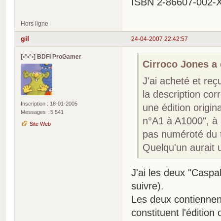
ISBN 2-86607-002-X 
Hors ligne
gil
24-04-2007 22:42:57
[•°•°•] BDFI ProGamer
Cirroco Jones a é
J'ai acheté et reç
la description cor
Inscription : 18-01-2005
une édition origin
Messages : 5 541
n°A1 à A1000", à 
Site Web
pas numéroté du t
Quelqu'un aurait u
J'ai les deux "Caspa
suivre).
Les deux contiennen
constituent l'édition