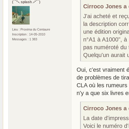
(¯`*•. splash .•*´¯)
Cirroco Jones a é
J'ai acheté et reç
la description cor
Lieu : Proxima du Centaure
une édition origin
Inscription : 14-05-2010
n°A1 à A1000", à 
Messages : 1 383
pas numéroté du t
Quelqu'un aurait u
Oui, c'est vraiment
de problèmes de tira
CLA où les rumeurs le
n'y a que six livres 
Cirroco Jones a é
La date d'impress
Voici le numéro d