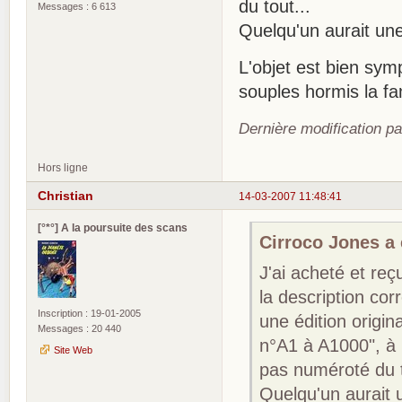
du tout...
Messages : 6 613
Quelqu'un aurait une 
L'objet est bien sy
souples hormis la f
Dernière modification p
Hors ligne
Christian
14-03-2007 11:48:41
[°*°] A la poursuite des scans
Cirroco Jones a é
J'ai acheté et reç
la description cor
Inscription : 19-01-2005
une édition origin
Messages : 20 440
n°A1 à A1000", à 
Site Web
pas numéroté du t
Quelqu'un aurait u