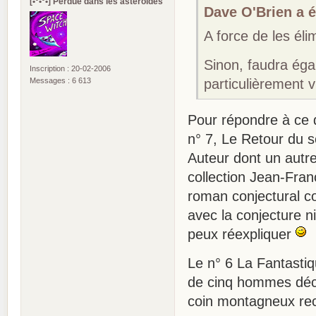
[•°•°•] Perdue dans les asteroïdes
Dave O'Brien a éc
A force de les éli
Sinon, faudra éga
Inscription : 20-02-2006
Messages : 6 613
particulièrement v
Pour répondre à ce q
n° 7, Le Retour du 
Auteur dont un autr
collection Jean-Fran
roman conjectural con
avec la conjecture ni
peux réexpliquer
Le n° 6 La Fantastiq
de cinq hommes déco
coin montagneux rec