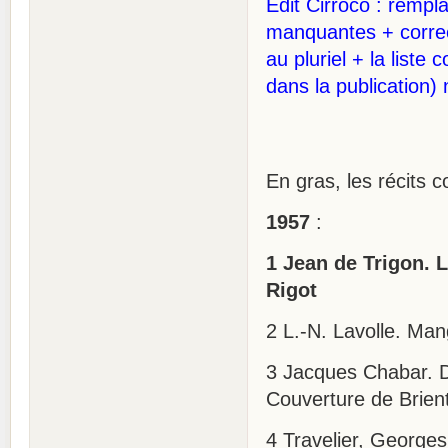
Edit Cirroco : rempl
manquantes + correcti
au pluriel + la list
dans la publication)
En gras, les récits 
1957
:
1 Jean de Trigon. L
Rigot
2 L.-N. Lavolle. Mang
3 Jacques Chabar. De
Couverture de Brien
4 Travelier, George