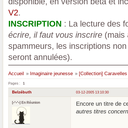
disponible, en version bêta et inc
V2
.
INSCRIPTION
: La lecture des 
écrire, il faut vous inscrire
(mais a
spammeurs, les inscriptions non
seront annulées).
Accueil
»
Imaginaire jeunesse
»
[Collection] Caravelles
Pages :
1
Belzébuth
03-12-2005 13:10:30
[•°•°•] En Réunion
Encore un titre de c
autres titres concer