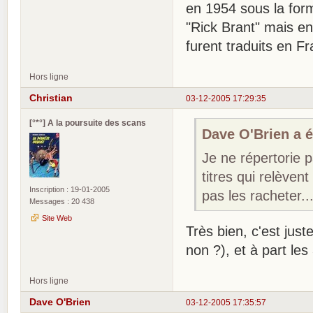
en 1954 sous la form
"Rick Brant" mais en
furent traduits en F
Hors ligne
Christian
03-12-2005 17:29:35
[°*°] A la poursuite des scans
Dave O'Brien a éc
Je ne répertorie p
titres qui relèven
Inscription : 19-01-2005
pas les racheter..
Messages : 20 438
Site Web
Très bien, c'est just
non ?), et à part les
Hors ligne
Dave O'Brien
03-12-2005 17:35:57