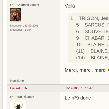
[•°•°•] Abonné absent
Voilà :
1 TRIGON, Jean
5 SARCUS, Pier
Inscription : 31-03-2005
Messages : 3 394
6 SOUVELIER, C
9 CHABAR, Jac
10 BLAINE, Jo
(11) BLAINE, J
(14) BLAINE, 
Merci, merci, merci
Hors ligne
Belzébuth
03-12-2005 18:16:47
[•°•°•] En Réunion
Le n°9 donc :