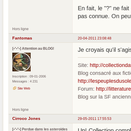
En fait, le "?" ne fa
pas connue. On peut
Hors ligne
Fantomas
20-04-2011 23:08:48
[•°•°•] Attention au BLOG!
Je croyais qu'il s'ag
Site:
http://collection
Blog consacré aux fic
Inscription : 09-01-2006
http://lespeuplesdusole
Messages : 4 231
Forum:
http://litterat
Site Web
Blog sur la SF ancien
Hors ligne
Cirroco Jones
29-05-2011 17:55:53
[•°•°•] Perdue dans les asteroïdes
Up! Collection compl