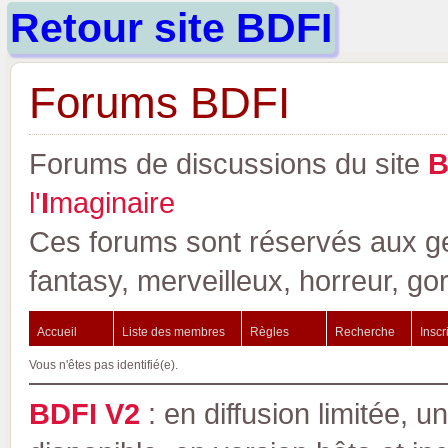
Retour site BDFI
Forums BDFI
Forums de discussions du site
l'
I
maginaire
Ces forums sont réservés aux gen
fantasy, merveilleux, horreur, go
Accueil
Liste des membres
Règles
Recherche
Inscr
Vous n'êtes pas identifié(e).
BDFI V2
: en diffusion limitée, u