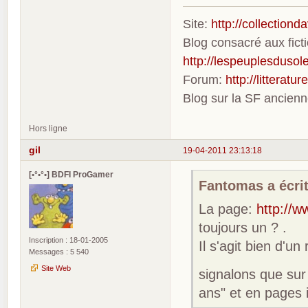
Site:
http://collection
Blog consacré aux fic
http://lespeuplesdusole
Forum:
http://litterat
Blog sur la SF ancien
Hors ligne
gil
19-04-2011 23:13:18
[•°•°•] BDFI ProGamer
Fantomas a écrit
La page:
http://w
toujours un ? .
Inscription : 18-01-2005
Il s'agit bien d'u
Messages : 5 540
Site Web
signalons que sur 
ans" et en pages 