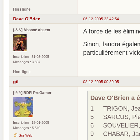
Hors ligne
Dave O'Brien
06-12-2005 23:42:54
[•°•°•] Abonné absent
A force de les élimin
Sinon, faudra égale
particulièrement vici
Inscription : 31-03-2005
Messages : 3 394
Hors ligne
gil
08-12-2005 00:39:05
[•°•°•] BDFI ProGamer
Dave O'Brien a éc
1 TRIGON, Jean
5 SARCUS, Pier
Inscription : 18-01-2005
6 SOUVELIER, C
Messages : 5 540
9 CHABAR, Jacq
Site Web