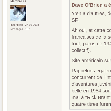
Membre ++
Dave O'Brien a éc
Y'en a d'autres, d
SF.
Inscription : 27-01-2008
Messages : 167
Ah oui, et cette c
françaises de la 
tout, parus de 19
collectif).
Site américain sur
Rappelons égaleme
concurrent de l'i
d'aventures juvén
belle en 1954 sou
mal à "Rick Brant
quatre titres fure