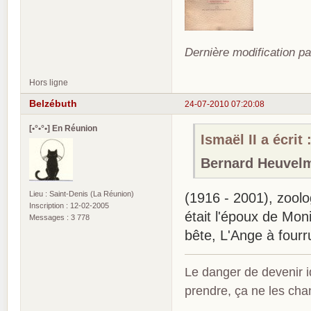
Dernière modification pa
Hors ligne
Belzébuth
24-07-2010 07:20:08
[•°•°•] En Réunion
Ismaël II a écrit 
Bernard Heuvel
Lieu : Saint-Denis (La Réunion)
(1916 - 2001), zoolo
Inscription : 12-02-2005
était l'époux de Mo
Messages : 3 778
bête, L'Ange à fourru
Le danger de devenir id
prendre, ça ne les ch