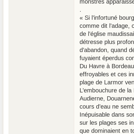
monstres apparaisse
.
« Si l’infortuné bou
comme dit l’adage, c
de l’église maudiss
détresse plus profon
d’abandon, quand dés
fuyaient éperdus co
Du Havre à Bordeaux,
effroyables et ces i
plage de Larmor ven
L’embouchure de la R
Audierne, Douarnenez
cours d’eau ne sembl
Inépuisable dans so
sur les plages ses i
que dominaient en t