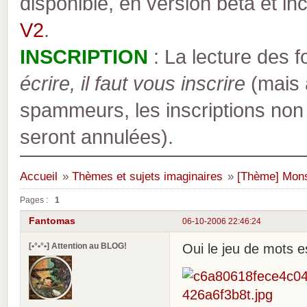
disponible, en version bêta et inc
V2
.
INSCRIPTION
: La lecture des 
écrire, il faut vous inscrire
(mais a
spammeurs, les inscriptions non
seront annulées).
Accueil
»
Thèmes et sujets imaginaires
»
[Thème] Monst
Pages :
1
Fantomas
06-10-2006 22:46:24
[•°•°•] Attention au BLOG!
Oui le jeu de mots e