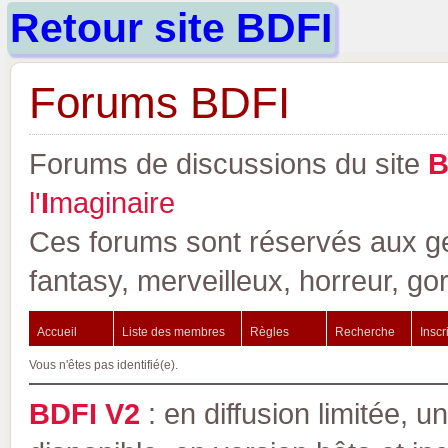
Retour site BDFI
Forums BDFI
Forums de discussions du site
l'
I
maginaire
Ces forums sont réservés aux gen
fantasy, merveilleux, horreur, go
Accueil
Liste des membres
Règles
Recherche
Inscr
Vous n'êtes pas identifié(e).
BDFI V2
: en diffusion limitée, u