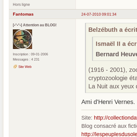
Hors ligne
Fantomas
24-07-2010 09:01:34
[•°•°•] Attention au BLOG!
Belzébuth a écrit
Ismaël II a écri
Bernard Heuv
Inscription : 09-01-2006
Messages : 4 231
Site Web
(1916 - 2001), zoo
cryptozoologie ét
La Nuit aux yeux d
Ami d'Henri Vernes.
Site:
http://collection
Blog consacré aux fic
http://lespeuplesdusole