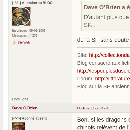
[•°•°•] Attention au BLOG!
Dave O'Brien a éc
D'autant plus que
SF...
Inscription : 09-01-2006
Messages : 4 231
de la SF sans doute 
Site Web
Site:
http://collection
Blog consacré aux fic
http://lespeuplesdusole
Forum:
http://litterat
Blog sur la SF ancien
Hors ligne
Dave O'Brien
06-10-2006 23:47:46
[•°•°•] Abonné absent
Bon, si les dragons 
chinois relèvent de l'