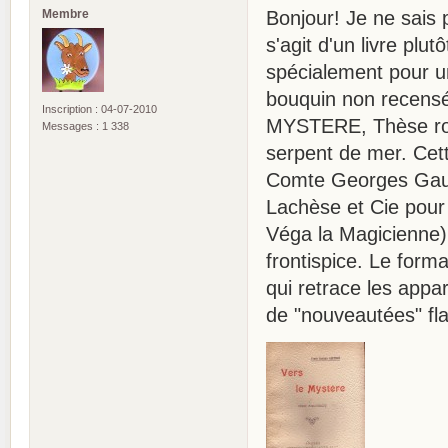
Membre
Bonjour! Je ne sais 
s'agit d'un livre plu
spécialement pour u
bouquin non recens
Inscription : 04-07-2010
MYSTERE, Thèse rom
Messages : 1 338
serpent de mer. Cett
Comte Georges Gautro
Lachèse et Cie pour 
Véga la Magicienne).
frontispice. Le form
qui retrace les appa
de "nouveautées" fl