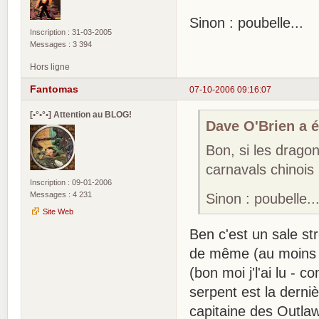
Sinon : poubelle...
Inscription : 31-03-2005
Messages : 3 394
Hors ligne
Fantomas
07-10-2006 09:16:07
[•°•°•] Attention au BLOG!
Dave O'Brien a éc
Bon, si les drago
carnavals chinois 
Inscription : 09-01-2006
Messages : 4 231
Sinon : poubelle..
Site Web
Ben c'est un sale st
de même (au moins s
(bon moi j'l'ai lu -
serpent est la derni
capitaine des Outlaw