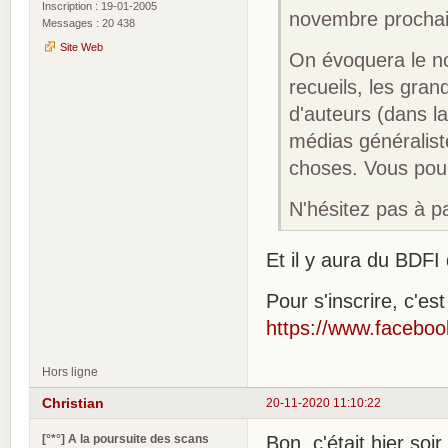
Inscription : 19-01-2005
novembre prochain
Messages : 20 438
Site Web
On évoquera le no
recueils, les gran
d'auteurs (dans la
médias généraliste
choses. Vous pour
N'hésitez pas à pa
Et il y aura du BDF
Pour s'inscrire, c'est 
https://www.facebo
Hors ligne
Christian
20-11-2020 11:10:22
[°*°] A la poursuite des scans
Bon, c'était hier soir.