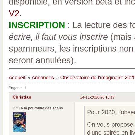
disponible, en version bêta et inc
V2
.
INSCRIPTION
: La lecture des 
écrire, il faut vous inscrire
(mais a
spammeurs, les inscriptions non
seront annulées).
Accueil
»
Annonces
»
Observatoire de l'imaginaire 202
Pages :
1
Christian
14-11-2020 20:13:17
[°*°] A la poursuite des scans
Pour 2020, l'obser
On vous propose de
d'une soirée en l