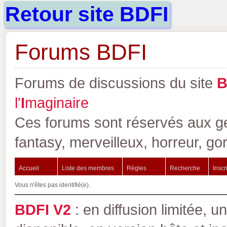
Retour site BDFI
Forums BDFI
Forums de discussions du site
l'
I
maginaire
Ces forums sont réservés aux gen
fantasy, merveilleux, horreur, go
Accueil
Liste des membres
Règles
Recherche
Inscr
Vous n'êtes pas identifié(e).
BDFI V2
: en diffusion limitée, u