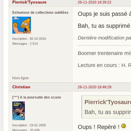
Pierrick'Tyosaure
26-11-2020 18:39:22
Exhumeur de collections oubliées
Oups je suis passé à
Bah, tu as supprimé
Dernière modification pa
Inscription : 30-10-2016
Messages : 2 514
Boomer trentenaire mis
Lecture en cours : H. R
Hors ligne
Christian
26-11-2020 18:48:29
[°*°] A la poursuite des scans
Pierrick'Tyosaure
Bah, tu as suppr
Inscription : 19-01-2005
Oups ! Repéré !
Messages : 20 438