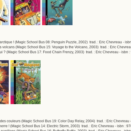
tarctique ! (Magic School Bus 08: Penguin Puzzle, 2002) trad. : Eric Chevreau - is
es volcans (Magic School Bus 15: Voyage to the Volcano, 2003) trad. : Eric Chevre
ui ? (Magic School Bus 17: Food Chain Frenzy, 2003) trad. : Eric Chevreau - isbn
 des couleurs (Magic School Bus 19: Color Day Relay, 2004) trad. : Eric Chevreau 
erre ! (Magic School Bus 14: Electric Storm, 2003) trad. : Eric Chevreau - isbn : 
 papillons (Magic School Bus 16: Butterfly Battle, 2003) trad. : Eric Chevreau - is