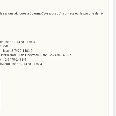
 les a tous attribués à
Joanna Cole
alors qu'ils ont été écrits par une demi-
ier - isbn : 2-7470-1475-4
1480-0
 - isbn : 2-7470-1481-9
 1999) trad. : Eric Chevreau - isbn : 2-7470-1482-7
sbn : 2-7470-1478-9
hevreau - isbn : 2-7470-1470-3