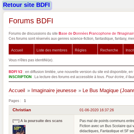
Retour site BDFI
Forums BDFI
Forums de discussions du site
B
ase de
D
onnées
F
rancophone de l'
I
maginair
Ces forums sont réservés aux genres science-fiction, fantastique, fantasy, mer
Accueil
Liste des membres
Règles
Recherche
Inscr
Vous n'êtes pas identifié(e).
BDFI V2
: en diffusion limitée, une nouvelle version du site est disponible, en 
INSCRIPTION
: La lecture des forums est accessible à tous.
Pour écrire, il fau
Accueil
»
Imaginaire jeunesse
»
Le Bus Magique (Joann
Pages :
1
Christian
01-06-2020 16:37:26
[°*°] A la poursuite des scans
Pas mal de points communs entr
Fiction avec un Bus Scolaire qui 
didactiques, Fantastique et SF serv