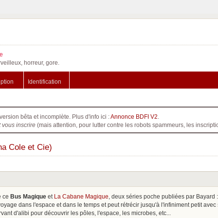
e
veilleux, horreur, gore.
iption
Identification
version bêta et incomplète. Plus d'info ici :
Annonce BDFI V2
.
t vous inscrire
(mais attention, pour lutter contre les robots spammeurs, les inscri
a Cole et Cie)
e ce
Bus Magique
et
La Cabane Magique
, deux séries poche publiées par Bayard :
voyage dans l'espace et dans le temps et peut rétrécir jusqu'à l'infiniment petit av
ant d'alibi pour découvrir les pôles, l'espace, les microbes, etc...