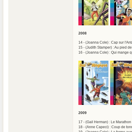
2008
14 - (Joanna Cole) : Cap sur l'An
15 - (Judith Stamper) : Au pied d
16 - (Joanna Cole) : Qui mange q
2009
17 - (Gail Herman) : Le Marathon
18 - (Anne Capeci) : Coup de tonn
19 - (Joanna Cole) : La ferme aux