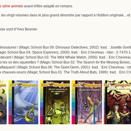
e série animée
avant d'être adapté en romans.
é les vingt volumes dans le plus grand désordre par rapport à l'édition originale... et
çaise sont d'Yves Besnier.
 dinosaures ! (Magic School Bus 09: Dinosaur Detectives, 2002) trad. : Josette Gont
Magic School Bus 04: Space Explorers, 2000) trad. : Eric Chevreau - isbn : 2-7470-
t devant ! (Magic School Bus 03: The Wild Whale Watch, 2000) trad. : Eric Chevreau
s les os des squelettes ? (Magic School Bus 02: The Search for the Missing Bones,
attaquent ! (Magic School Bus 06: The Giant Germ, 2001) trad. : Eric Chevreau - i
x chauves-souris (Magic School Bus 01: The Truth About Bats, 1999) trad. : Eric C