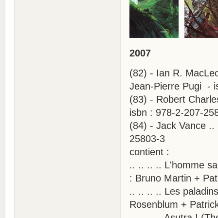
2007
(82) - Ian R. MacLeo
Jean-Pierre Pugi - 
(83) - Robert Charle
isbn : 978-2-207-25
(84) - Jack Vance .
25803-3
contient :
.. .. .. .. L'homme
: Bruno Martin + Pat
.. .. .. .. Les palad
Rosenblum + Patrick
.. .. .. .. Asutra ! 