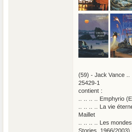
(59) - Jack Vance ..
25429-1
contient :
.. .. .. .. Emphyrio
.. .. .. .. La vie ét
Maillet
.. .. .. .. Les mon
Stories, 1966/2003) 