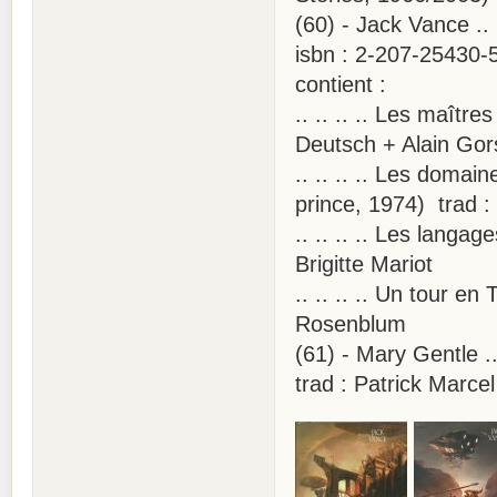
(60) - Jack Vance .
isbn : 2-207-25430-
contient :
.. .. .. .. Les maît
Deutsch + Alain Gor
.. .. .. .. Les doma
prince, 1974) trad :
.. .. .. .. Les lang
Brigitte Mariot
.. .. .. .. Un tour e
Rosenblum
(61) - Mary Gentle 
trad : Patrick Marce