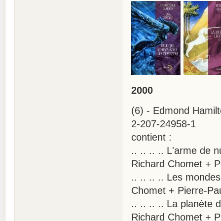
2000
(6) - Edmond Hamilto
2-207-24958-1
contient :
.. .. .. .. L'arme d
Richard Chomet + P
.. .. .. .. Les monde
Chomet + Pierre-Pa
.. .. .. .. La planèt
Richard Chomet + P