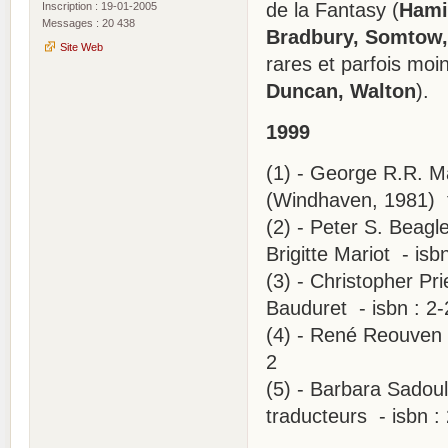
de la Fantasy (
Hami
Inscription : 19-01-2005
Messages : 20 438
Bradbury, Somtow,
Site Web
rares et parfois moi
Duncan, Walton
).
1999
(1) - George R.R. Ma
(Windhaven, 1981) t
(2) - Peter S. Beagle
Brigitte Mariot - is
(3) - Christopher Pr
Bauduret - isbn : 2
(4) - René Reouven .
2
(5) - Barbara Sadou
traducteurs - isbn 