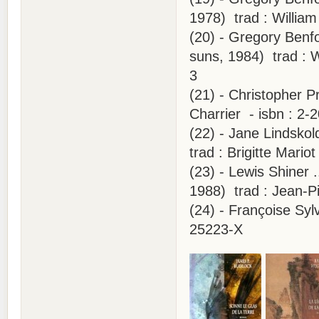
1978) trad : Willia
(20) - Gregory Benfo
suns, 1984) trad : 
3
(21) - Christopher P
Charrier - isbn : 2-
(22) - Jane Lindsko
trad : Brigitte Mari
(23) - Lewis Shiner .
1988) trad : Jean-Pi
(24) - Françoise Syl
25223-X