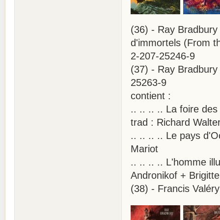
(36) - Ray Bradbury .
d'immortels (From th
2-207-25246-9
(37) - Ray Bradbury 
25263-9
contient :
.. .. .. .. La foire
trad : Richard Walter
.. .. .. .. Le pays d
Mariot
.. .. .. .. L'homme i
Andronikof + Brigitt
(38) - Francis Valér