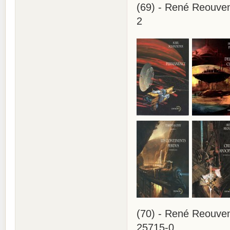
(69) - René Reouven
2
(70) - René Reouven
25715-0