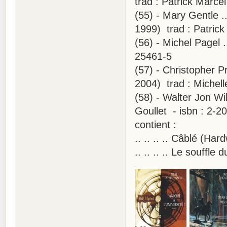
trad : Patrick Marce
(55) - Mary Gentle 
1999) trad : Patrick
(56) - Michel Pagel 
25461-5
(57) - Christopher P
2004) trad : Michell
(58) - Walter Jon Wi
Goullet - isbn : 2-2
contient :
.. .. .. .. Câblé (Har
.. .. .. .. Le souffle