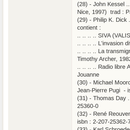
(28) - John Kessel .
Nice, 1997) trad : P
(29) - Philip K. Dick
contient :
.. .. .. .. SIVA (VAL
.. .. .. .. L'invasio
.. .. .. .. La transm
Timothy Archer, 198
.. .. .. .. Radio li
Jouanne
(30) - Michael Moor
Jean-Pierre Pugi - 
(31) - Thomas Day ..
25360-0
(32) - René Reouven
isbn : 2-207-25362-
(33) - Karl Schroede