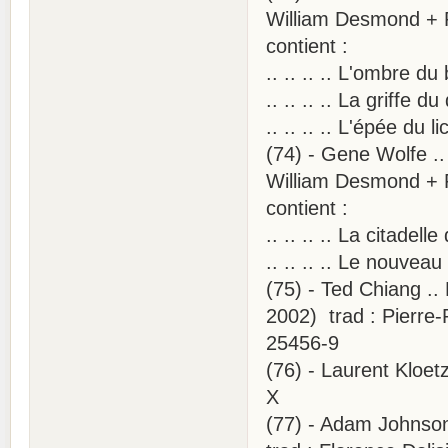
William Desmond + P
contient :
.. .. .. .. L'ombre d
.. .. .. .. La griffe 
.. .. .. .. L'épée du 
(74) - Gene Wolfe ..
William Desmond + P
contient :
.. .. .. .. La citadel
.. .. .. .. Le nouvea
(75) - Ted Chiang ..
2002) trad : Pierre-
25456-9
(76) - Laurent Kloet
X
(77) - Adam Johnson