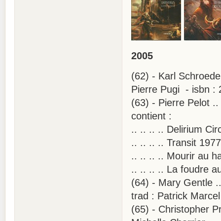
2005
(62) - Karl Schroed
Pierre Pugi - isbn :
(63) - Pierre Pelot 
contient :
.. .. .. .. Delirium C
.. .. .. .. Transit 1977
.. .. .. .. Mourir au 
.. .. .. .. La foudre 
(64) - Mary Gentle 
trad : Patrick Marce
(65) - Christopher P