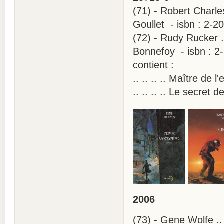
(71) - Robert Charle
Goullet - isbn : 2-2
(72) - Rudy Rucker .
Bonnefoy - isbn : 2
contient :
.. .. .. .. Maître d
.. .. .. .. Le secret 
2006
(73) - Gene Wolfe ..