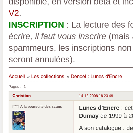
disponible, en version bêta et inc
V2
.
INSCRIPTION
: La lecture des 
écrire, il faut vous inscrire
(mais a
spammeurs, les inscriptions non
seront annulées).
Accueil
»
Les collections
»
Denoël : Lunes d'Encre
Pages :
1
Christian
14-12-2008 18:23:49
[°*°] A la poursuite des scans
Lunes d'Encre
: cet
Dumay
de 1999 à 20
A son catalogue : d