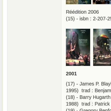
Réédition 2006
(15) - isbn : 2-207-
2001
(17) - James P. Blayl
1995) trad : Benjam
(18) - Barry Hugarth 
1988) trad : Patrick
(19) - Gregory Benfor