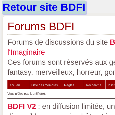
Retour site BDFI
Forums BDFI
Forums de discussions du site
l'
I
maginaire
Ces forums sont réservés aux gen
fantasy, merveilleux, horreur, go
Accueil
Liste des membres
Règles
Recherche
Inscr
Vous n'êtes pas identifié(e).
BDFI V2
: en diffusion limitée, u