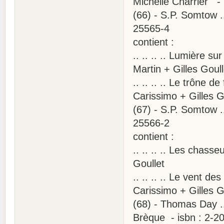
Michelle Charrier -
(66) - S.P. Somtow .
25565-4
contient :
.. .. .. .. Lumière s
Martin + Gilles Goull
.. .. .. .. Le trône 
Carissimo + Gilles G
(67) - S.P. Somtow .
25566-2
contient :
.. .. .. .. Les chass
Goullet
.. .. .. .. Le vent d
Carissimo + Gilles G
(68) - Thomas Day .
Brèque - isbn : 2-2