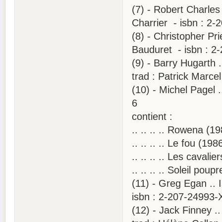
(7) - Robert Charles
Charrier - isbn : 2-
(8) - Christopher P
Bauduret - isbn : 2
(9) - Barry Hugarth 
trad : Patrick Marce
(10) - Michel Pagel 
6
contient :
.. .. .. .. Rowena (1
.. .. .. .. Le fou (19
.. .. .. .. Les cavali
.. .. .. .. Soleil poup
(11) - Greg Egan .. 
isbn : 2-207-24993-
(12) - Jack Finney 