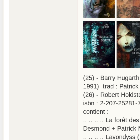
(25) - Barry Hugarth
1991) trad : Patrick
(26) - Robert Holdst
isbn : 2-207-25281-
contient :
.. .. .. .. La forêt
Desmond + Patrick 
.. .. .. .. Lavondys