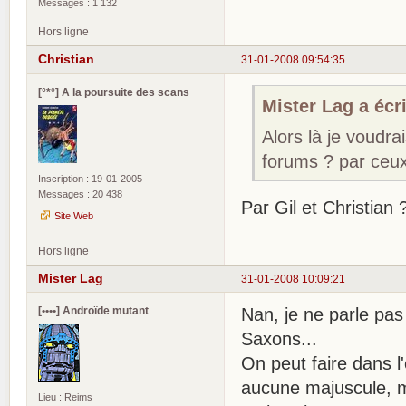
Messages : 1 132
Hors ligne
Christian
31-01-2008 09:54:35
[°*°] A la poursuite des scans
Mister Lag a écri
Alors là je voudra
forums ? par ceux
Inscription : 19-01-2005
Messages : 20 438
Par Gil et Christian
Site Web
Hors ligne
Mister Lag
31-01-2008 10:09:21
[••••] Androïde mutant
Nan, je ne parle pa
Saxons...
On peut faire dans l
aucune majuscule, 
Lieu : Reims