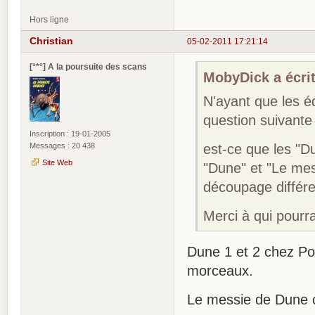
Hors ligne
Christian
05-02-2011 17:21:14
[°*°] A la poursuite des scans
MobyDick a écrit
N'ayant que les éd
question suivante 
Inscription : 19-01-2005
Messages : 20 438
est-ce que les "D
Site Web
"Dune" et "Le mess
découpage différe
Merci à qui pourr
Dune 1 et 2 chez P
morceaux.
Le messie de Dune 