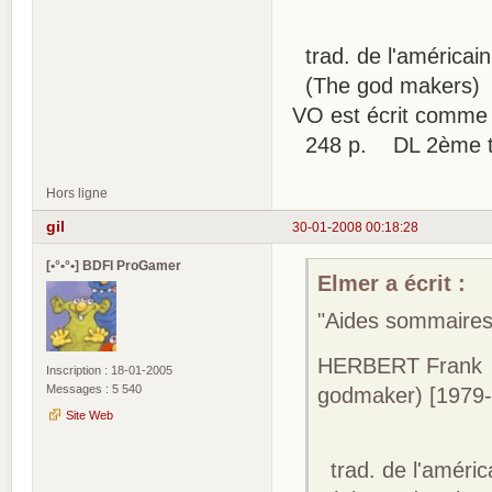
trad. de l'américain
(The god makers)
VO est écrit comme
248 p. DL 2ème tr
Hors ligne
gil
30-01-2008 00:18:28
[•°•°•] BDFI ProGamer
Elmer a écrit :
"Aides sommaires
HERBERT Frank [F
Inscription : 18-01-2005
Messages : 5 540
godmaker) [1979
Site Web
trad. de l'améric