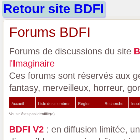
Retour site BDFI
Forums BDFI
Forums de discussions du site
l'
I
maginaire
Ces forums sont réservés aux gen
fantasy, merveilleux, horreur, go
Accueil
Liste des membres
Règles
Recherche
Inscr
Vous n'êtes pas identifié(e).
BDFI V2
: en diffusion limitée, u