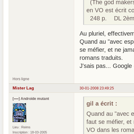
(The god maker
en VO est écrit 
248 p. DL 2ème 
Au pluriel, effective
Quand au "avec esp
se méfier, et ne jam
romans traduits.
J'sais pas... Googl
Hors ligne
Mister Lag
30-01-2008 23:49:25
[••••] Androïde mutant
gil a écrit :
Quand au "avec e
faut se méfier, et
Lieu : Reims
VO dans les roman
Inscription : 18-03-2005