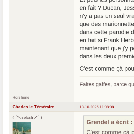
en fait ? Ducan, Jessi
n'y a pas un seul vr
que des marionnette
dans cette parodie
en fait si Frank Her
maintenant que j'y p
dans les deux premi
C'est comme çà pour
Faites gaffes, parce que
Hors ligne
Charles le Téméraire
13-10-2025 11:08:08
(¯`*•. splash .•*´¯)
Grendel a écrit :
C'est comme çà po