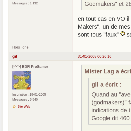
Godmakers" et 2
Messages : 1 132
en tout cas en VO i
Makers", un de mes v
sont tous "faux"
sa
Hors ligne
gil
31-01-2008 00:26:16
[•°•°•] BDFI ProGamer
Mister Lag a écri
gil a écrit :
Quand au "ave
Inscription : 18-01-2005
Messages : 5 540
(godmakers)" fa
Site Web
indications de 
Google dit 46