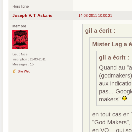
Hors ligne
Joseph V. T. Askaris
14-03-2011 10:00:21
Membre
gil a écrit :
Mister Lag a éc
Lieu : Nice
gil a écrit :
Inscription : 11-03-2011
Messages : 15
Quand au "a
Site Web
(godmakers)"
aux indicati
pas... Goog
makers"
en tout cas en
"God Makers", u
en VO... qui so