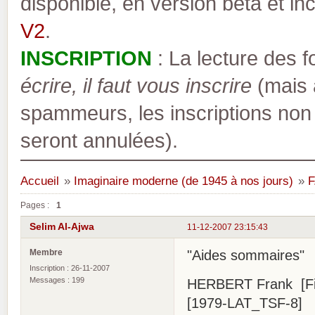
disponible, en version bêta et inc
V2
.
INSCRIPTION
: La lecture des 
écrire, il faut vous inscrire
(mais a
spammeurs, les inscriptions non
seront annulées).
Accueil
»
Imaginaire moderne (de 1945 à nos jours)
»
F
Pages :
1
Selim Al-Ajwa
11-12-2007 23:15:43
Membre
"Aides sommaires"
Inscription : 26-11-2007
Messages : 199
HERBERT Frank [Fix
[1979-LAT_TSF-8]