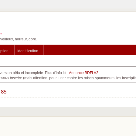
e
veilleux, horreur, gore.
iption
Identification
version bêta et incomplète. Plus d'info ici :
Annonce BDFI V2
.
t vous inscrire
(mais attention, pour lutter contre les robots spammeurs, les inscri
 85