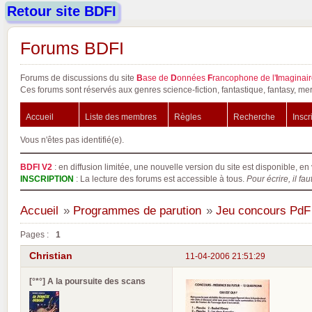
Retour site BDFI
Forums BDFI
Forums de discussions du site
B
ase de
D
onnées
F
rancophone de l'
I
maginair
Ces forums sont réservés aux genres science-fiction, fantastique, fantasy, mer
Accueil
Liste des membres
Règles
Recherche
Inscr
Vous n'êtes pas identifié(e).
BDFI V2
: en diffusion limitée, une nouvelle version du site est disponible, en 
INSCRIPTION
: La lecture des forums est accessible à tous.
Pour écrire, il fau
Accueil
»
Programmes de parution
»
Jeu concours PdF
Pages :
1
Christian
11-04-2006 21:51:29
[°*°] A la poursuite des scans