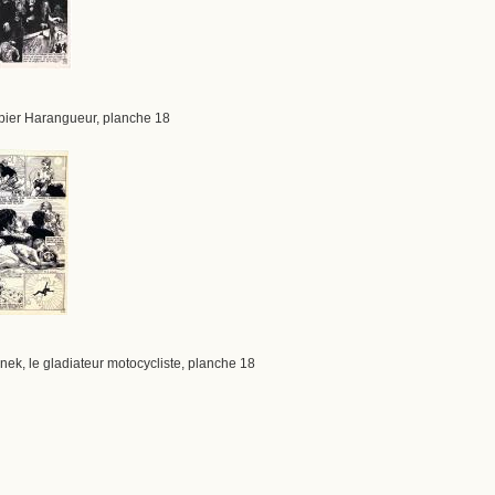
mpier Harangueur, planche 18
nek, le gladiateur motocycliste, planche 18