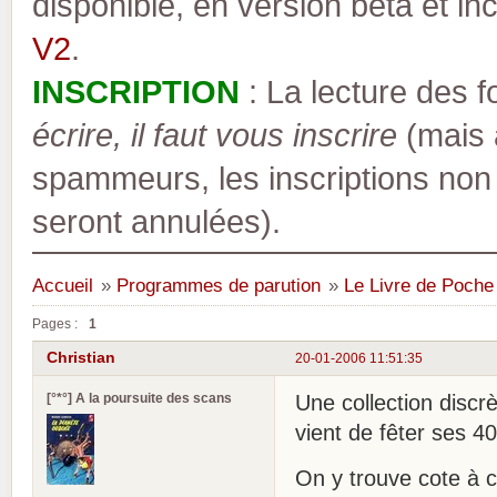
disponible, en version bêta et inc
V2
.
INSCRIPTION
: La lecture des 
écrire, il faut vous inscrire
(mais a
spammeurs, les inscriptions non
seront annulées).
Accueil
»
Programmes de parution
»
Le Livre de Poch
Pages :
1
Christian
20-01-2006 11:51:35
[°*°] A la poursuite des scans
Une collection discr
vient de fêter ses 4
On y trouve cote à c