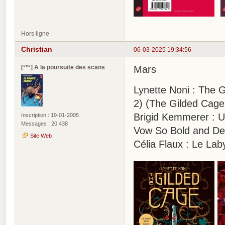
Hors ligne
Christian
06-03-2025 19:34:56
[°*°] A la poursuite des scans
Mars
Lynette Noni : The G
2) (The Gilded Cage
Brigid Kemmerer : U
Inscription : 19-01-2005
Messages : 20 438
Vow So Bold and De
Site Web
Célia Flaux : Le Lab