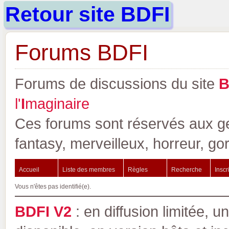
Retour site BDFI
Forums BDFI
Forums de discussions du site
l'
I
maginaire
Ces forums sont réservés aux gen
fantasy, merveilleux, horreur, go
Accueil
Liste des membres
Règles
Recherche
Inscr
Vous n'êtes pas identifié(e).
BDFI V2
: en diffusion limitée, u