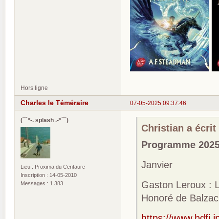
Hors ligne
Charles le Téméraire
07-05-2025 09:37:46
(¯`*•. splash .•*´¯)
Christian a écrit 
Programme 202
Janvier
Lieu : Proxima du Centaure
Inscription : 14-05-2010
Gaston Leroux : 
Messages : 1 383
Honoré de Balzac
https://www.bdfi.i