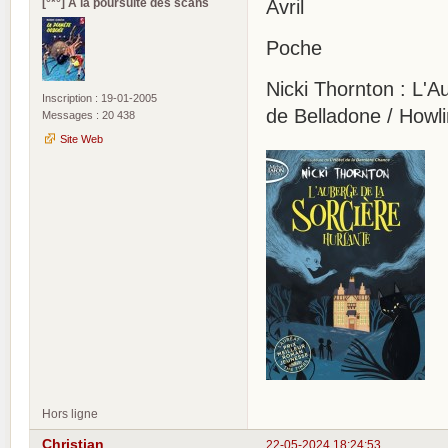
[°*°] A la poursuite des scans
Avril
Poche
Nicki Thornton : L'
Inscription : 19-01-2005
de Belladone / Howl
Messages : 20 438
Site Web
Hors ligne
Christian
22-05-2024 18:24:53