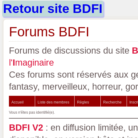
Retour site BDFI
Forums BDFI
Forums de discussions du site
l'
I
maginaire
Ces forums sont réservés aux gen
fantasy, merveilleux, horreur, go
Accueil
Liste des membres
Règles
Recherche
Inscr
Vous n'êtes pas identifié(e).
BDFI V2
: en diffusion limitée, u