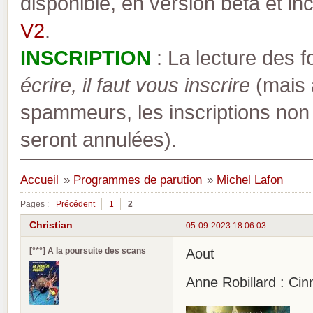
disponible, en version bêta et inc
V2
.
INSCRIPTION
: La lecture des 
écrire, il faut vous inscrire
(mais a
spammeurs, les inscriptions non
seront annulées).
Accueil
»
Programmes de parution
»
Michel Lafon
Pages :
Précédent
1
2
Christian
05-09-2023 18:06:03
[°*°] A la poursuite des scans
Aout
Anne Robillard : Ci