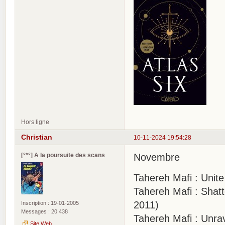
Hors ligne
Christian
10-11-2024 19:54:28
[°*°] A la poursuite des scans
Novembre
Tahereh Mafi : Unite
Tahereh Mafi : Shatt
2011)
Inscription : 19-01-2005
Messages : 20 438
Tahereh Mafi : Unrav
Site Web