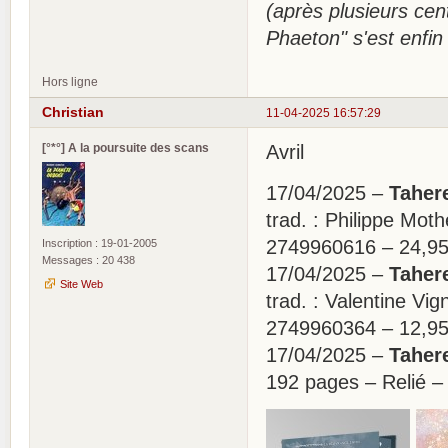
(après plusieurs cen
Phaeton" s'est enfin
Hors ligne
Christian
11-04-2025 16:57:29
[°*°] A la poursuite des scans
Avril
17/04/2025 –
Taher
trad. : Philippe Mo
2749960616 – 24,9
Inscription : 19-01-2005
Messages : 20 438
17/04/2025 –
Tahere
Site Web
trad. : Valentine V
2749960364 – 12,9
17/04/2025 –
Tahere
192 pages – Relié 