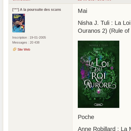
[°*°] A la poursuite des scans
Mai
Nisha J. Tuli : La Lo
Ouranos 2) (Rule of
Inscription : 19-01-2005
Messages : 20 438
Site Web
Poche
Anne Robillard : La 