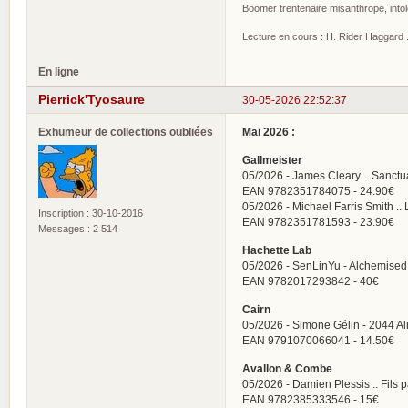
Boomer trentenaire misanthrope, intol
Lecture en cours : H. Rider Haggard ..
En ligne
Pierrick'Tyosaure
30-05-2026 22:52:37
Exhumeur de collections oubliées
Mai 2026 :
Gallmeister
05/2026 - James Cleary .. Sanctu
EAN 9782351784075 - 24.90€
05/2026 - Michael Farris Smith ..
Inscription : 30-10-2016
EAN 9782351781593 - 23.90€
Messages : 2 514
Hachette Lab
05/2026 - SenLinYu - Alchemised
EAN 9782017293842 - 40€
Cairn
05/2026 - Simone Gélin - 2044 A
EAN 9791070066041 - 14.50€
Avallon & Combe
05/2026 - Damien Plessis .. Fils 
EAN 9782385333546 - 15€