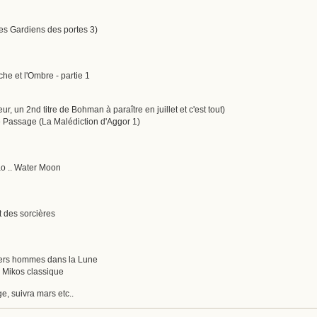
Les Gardiens des portes 3)
he et l'Ombre - partie 1
eur, un 2nd titre de Bohman à paraître en juillet et c'est tout)
 Passage (La Malédiction d'Aggor 1)
o .. Water Moon
t des sorcières
miers hommes dans la Lune
 Mikos classique
e, suivra mars etc..