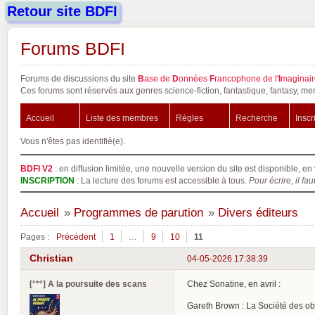
Retour site BDFI
Forums BDFI
Forums de discussions du site
B
ase de
D
onnées
F
rancophone de l'
I
maginair
Ces forums sont réservés aux genres science-fiction, fantastique, fantasy, mer
Accueil
Liste des membres
Règles
Recherche
Inscr
Vous n'êtes pas identifié(e).
BDFI V2
: en diffusion limitée, une nouvelle version du site est disponible, en 
INSCRIPTION
: La lecture des forums est accessible à tous.
Pour écrire, il fau
Accueil
»
Programmes de parution
»
Divers éditeurs
Pages :
Précédent
1
…
9
10
11
Christian
04-05-2026 17:38:39
[°*°] A la poursuite des scans
Chez Sonatine, en avril :
Gareth Brown : La Société des o