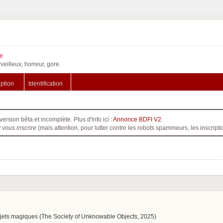
e
veilleux, horreur, gore.
iption
Identification
version bêta et incomplète. Plus d'info ici :
Annonce BDFI V2
.
t vous inscrire
(mais attention, pour lutter contre les robots spammeurs, les inscri
bjets magiques (The Society of Unknowable Objects, 2025)