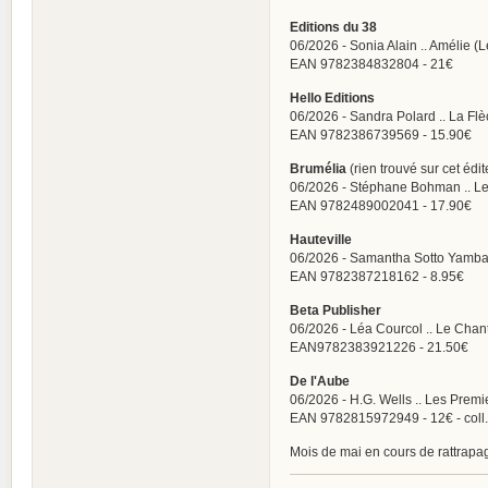
Editions du 38
06/2026 - Sonia Alain .. Amélie (
EAN 9782384832804 - 21€
Hello Editions
06/2026 - Sandra Polard .. La Flèc
EAN 9782386739569 - 15.90€
Brumélia
(rien trouvé sur cet édit
06/2026 - Stéphane Bohman .. Le
EAN 9782489002041 - 17.90€
Hauteville
06/2026 - Samantha Sotto Yamba
EAN 9782387218162 - 8.95€
Beta Publisher
06/2026 - Léa Courcol .. Le Chan
EAN9782383921226 - 21.50€
De l'Aube
06/2026 - H.G. Wells .. Les Pre
EAN 9782815972949 - 12€ - coll.
Mois de mai en cours de rattrapag