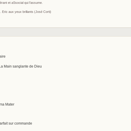
érant et aSsocial qui l'assume.
 Eric aux yeux brillants (José Corti)
aire
 La Main sanglante de Dieu
lma Mater
parfait sur commande