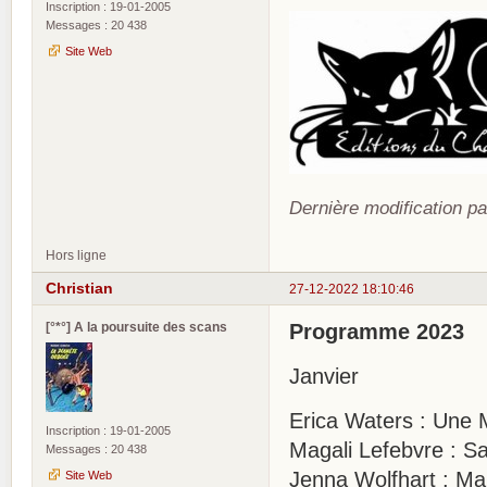
Inscription : 19-01-2005
Messages : 20 438
Site Web
Dernière modification pa
Hors ligne
Christian
27-12-2022 18:10:46
[°*°] A la poursuite des scans
Programme 2023
Janvier
Erica Waters : Une 
Inscription : 19-01-2005
Magali Lefebvre : S
Messages : 20 438
Jenna Wolfhart : Ma
Site Web