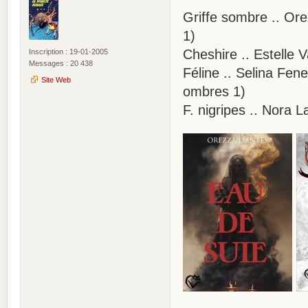
Griffe sombre .. Or
1)
Cheshire .. Estelle 
Inscription : 19-01-2005
Messages : 20 438
Féline .. Selina Fe
Site Web
ombres 1)
F. nigripes .. Nora La