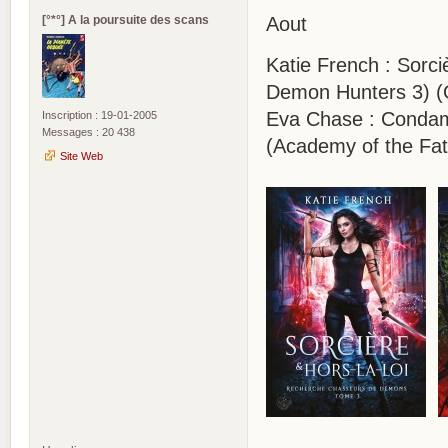
[°*°] A la poursuite des scans
Aout
Katie French : Sorc
Demon Hunters 3) (
Eva Chase : Condam
Inscription : 19-01-2005
Messages : 20 438
(Academy of the Fat
Site Web