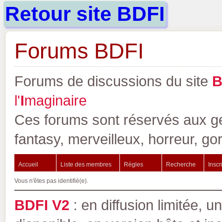
Retour site BDFI
Forums BDFI
Forums de discussions du site
l'
I
maginaire
Ces forums sont réservés aux gen
fantasy, merveilleux, horreur, go
Accueil
Liste des membres
Règles
Recherche
Inscr
Vous n'êtes pas identifié(e).
BDFI V2
: en diffusion limitée, u