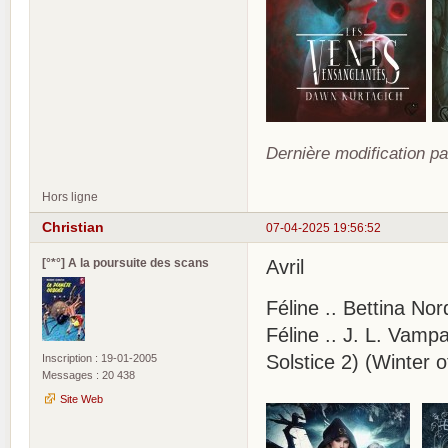
Dernière modification pa
Hors ligne
Christian
07-04-2025 19:56:52
[°*°] A la poursuite des scans
Avril
Féline .. Bettina No
Féline .. J. L. Vamp
Solstice 2) (Winter 
Inscription : 19-01-2005
Messages : 20 438
Site Web