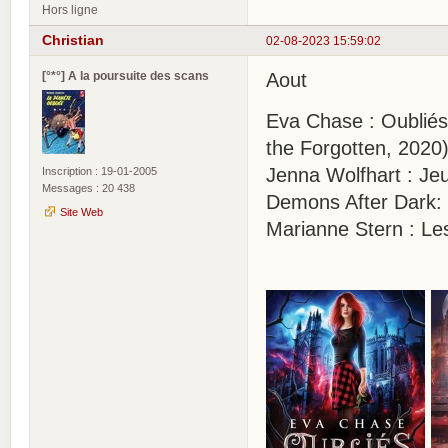
Hors ligne
Christian
02-08-2023 15:59:02
[°*°] A la poursuite des scans
Aout
Eva Chase : Oubliés
the Forgotten, 2020
Jenna Wolfhart : Je
Inscription : 19-01-2005
Messages : 20 438
Demons After Dark: 
Site Web
Marianne Stern : Le