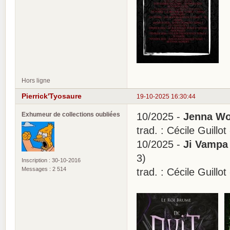
Hors ligne
Pierrick'Tyosaure
19-10-2025 16:30:44
Exhumeur de collections oubliées
10/2025 -
Jenna Wol
trad. : Cécile Guill
10/2025 -
Ji Vampa 
3)
Inscription : 30-10-2016
Messages : 2 514
trad. : Cécile Guill