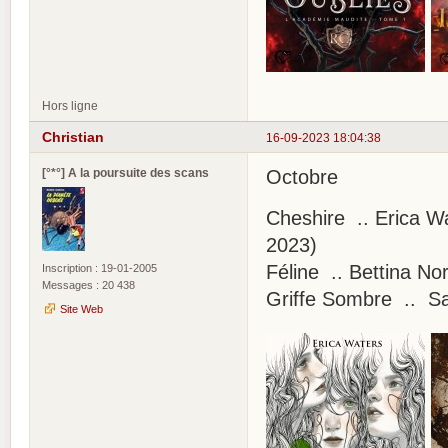
Hors ligne
Christian
16-09-2023 18:04:38
[°*°] A la poursuite des scans
Octobre
Cheshire .. Erica W
2023)
Féline .. Bettina No
Inscription : 19-01-2005
Messages : 20 438
Griffe Sombre .. San
Site Web