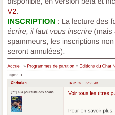
disponible, en version bêta et inc
V2
.
INSCRIPTION
: La lecture des 
écrire, il faut vous inscrire
(mais a
spammeurs, les inscriptions non
seront annulées).
Accueil
»
Programmes de parution
»
Editions du Chat N
Pages :
1
Christian
16-05-2011 22:29:39
[°*°] A la poursuite des scans
Voir tous les titres 
Pour en savoir plus, 