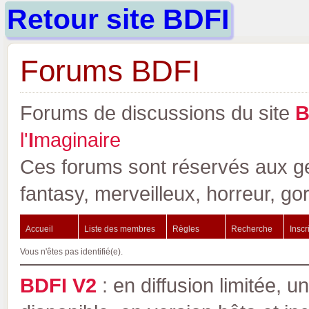
Retour site BDFI
Forums BDFI
Forums de discussions du site
l'
I
maginaire
Ces forums sont réservés aux gen
fantasy, merveilleux, horreur, go
Accueil
Liste des membres
Règles
Recherche
Inscr
Vous n'êtes pas identifié(e).
BDFI V2
: en diffusion limitée, u