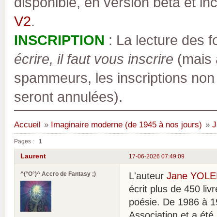
disponible, en version bêta et inc
V2
.
INSCRIPTION
: La lecture des 
écrire, il faut vous inscrire
(mais a
spammeurs, les inscriptions non
seront annulées).
Accueil
»
Imaginaire moderne (de 1945 à nos jours)
»
J
Pages :
1
Laurent
17-06-2026 07:49:09
^(°O°)^ Accro de Fantasy ;)
L'auteur
Jane YOL
écrit plus de 450 l
poésie. De 1986 à 19
Association et a é