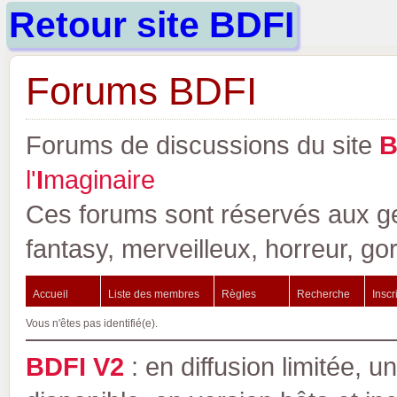
Retour site BDFI
Forums BDFI
Forums de discussions du site
l'
I
maginaire
Ces forums sont réservés aux gen
fantasy, merveilleux, horreur, go
Accueil
Liste des membres
Règles
Recherche
Inscr
Vous n'êtes pas identifié(e).
BDFI V2
: en diffusion limitée, u