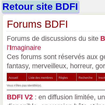
Retour site BDFI
Forums BDFI
Forums de discussions du site
l'
I
maginaire
Ces forums sont réservés aux gen
fantasy, merveilleux, horreur, go
Accueil
Liste des membres
Règles
Recherche
Inscr
Vous n'êtes pas identifié(e).
BDFI V2
: en diffusion limitée, u