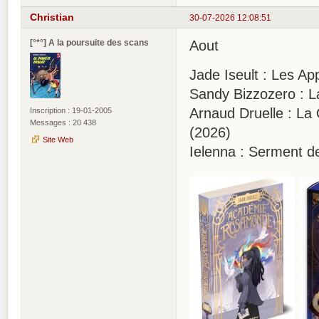
Christian
30-07-2026 12:08:51
[°*°] A la poursuite des scans
Aout
Jade Iseult : Les A
Sandy Bizzozero : L
Arnaud Druelle : La 
Inscription : 19-01-2005
Messages : 20 438
(2026)
Site Web
Ielenna : Serment d