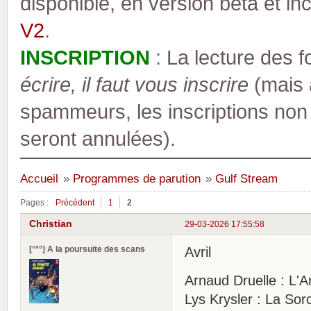
disponible, en version bêta et inc
V2
.
INSCRIPTION
: La lecture des 
écrire, il faut vous inscrire
(mais a
spammeurs, les inscriptions non
seront annulées).
Accueil
»
Programmes de parution
»
Gulf Stream
Pages :
Précédent
1
2
Christian
29-03-2026 17:55:58
[°*°] A la poursuite des scans
Avril
Arnaud Druelle : L'A
Lys Krysler : La Sor