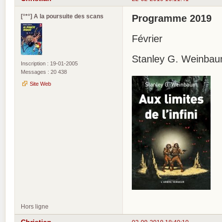
[°*°] A la poursuite des scans
Programme 2019
Février
Stanley G. Weinbaum :
Inscription : 19-01-2005
Messages : 20 438
Site Web
Hors ligne
Christian