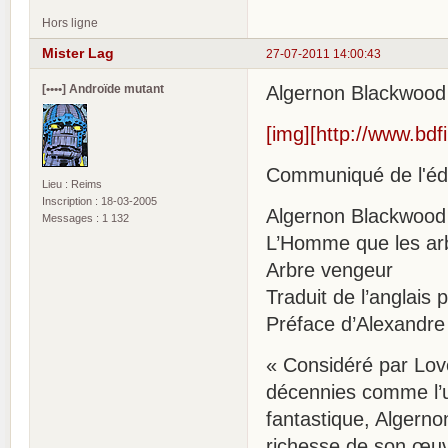
Hors ligne
Mister Lag
27-07-2011 14:00:43
[••••] Androïde mutant
Algernon Blackwood 
[img][http://www.bdf
Communiqué de l'édi
Lieu : Reims
Inscription : 18-03-2005
Algernon Blackwood
Messages : 1 132
L’Homme que les ar
Arbre vengeur
Traduit de l’anglais
Préface d’Alexandre
« Considéré par Lov
décennies comme l’
fantastique, Algerno
richesse de son œuv