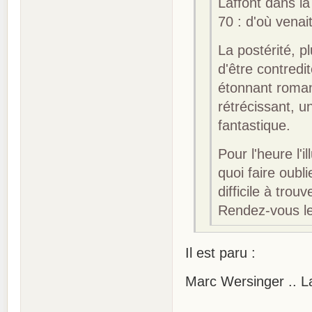
Laffont dans l
70 : d'où venai
La postérité, p
d'être contredi
étonnant roman
rétrécissant, un
fantastique.
Pour l'heure l'i
quoi faire oubl
difficile à tro
Rendez-vous le
Il est paru :
Marc Wersinger .. L