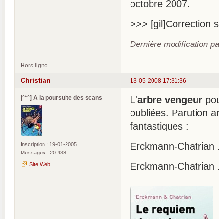
octobre 2007.
>>> [gil]Correction s
Dernière modification pa
Hors ligne
Christian
13-05-2008 17:31:36
[°*°] A la poursuite des scans
L'
arbre vengeur
pou
oubliées. Parution a
fantastiques :
Erckmann-Chatrian ..
Inscription : 19-01-2005
Messages : 20 438
Erckmann-Chatrian ....
Site Web