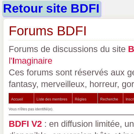
Retour site BDFI
Forums BDFI
Forums de discussions du site
l'
I
maginaire
Ces forums sont réservés aux gen
fantasy, merveilleux, horreur, go
Accueil
Liste des membres
Règles
Recherche
Inscr
Vous n'êtes pas identifié(e).
BDFI V2
: en diffusion limitée, u