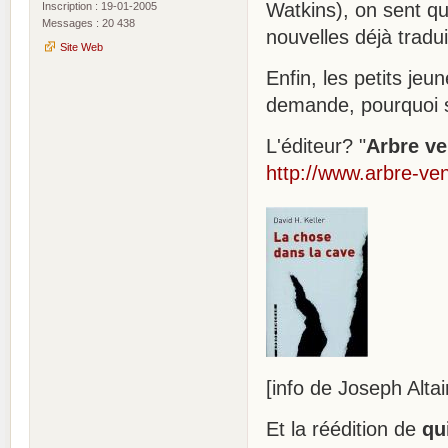
Watkins), on sent que
Inscription : 19-01-2005
Messages : 20 438
nouvelles déjà tradui
Site Web
Enfin, les petits jeu
demande, pourquoi s
L'éditeur? "
Arbre v
http://www.arbre-ven
[info de Joseph Altai
Et la réédition de
qu