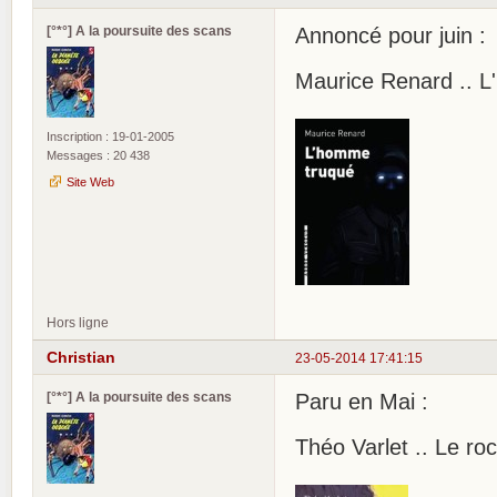
[°*°] A la poursuite des scans
Annoncé pour juin :
Maurice Renard .. 
Inscription : 19-01-2005
Messages : 20 438
Site Web
Hors ligne
Christian
23-05-2014 17:41:15
[°*°] A la poursuite des scans
Paru en Mai :
Théo Varlet .. Le roc