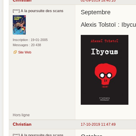
02-09-2019 18:40:10
[°*°] A la poursuite des scans
Septembre
Alexis Tolstoï : Iby
Inscription : 19-01-2005
Messages : 20 438
Site Web
Hors ligne
Christian
17-10-2019 11:47:49
[°*°] A la poursuite des scans