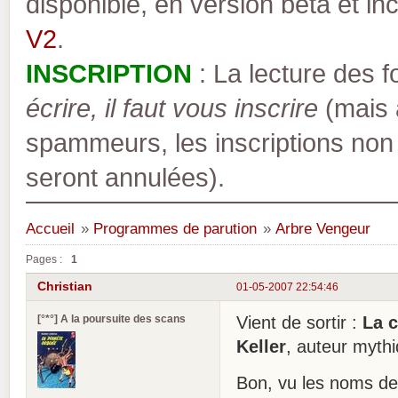
disponible, en version bêta et inc
V2
.
INSCRIPTION
: La lecture des 
écrire, il faut vous inscrire
(mais a
spammeurs, les inscriptions non
seront annulées).
Accueil
»
Programmes de parution
»
Arbre Vengeur
Pages :
1
Christian
01-05-2007 22:54:46
[°*°] A la poursuite des scans
Vient de sortir :
La 
Keller
, auteur mythi
Bon, vu les noms de