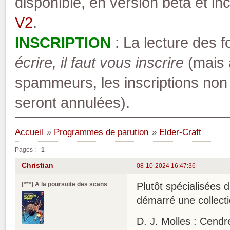
disponible, en version bêta et inc
V2
.
INSCRIPTION
: La lecture des 
écrire, il faut vous inscrire
(mais a
spammeurs, les inscriptions non
seront annulées).
Accueil
»
Programmes de parution
»
Elder-Craft
Pages :
1
Christian
08-10-2024 16:47:36
[°*°] A la poursuite des scans
Plutôt spécialisées d
démarré une collect
D. J. Molles : Cend