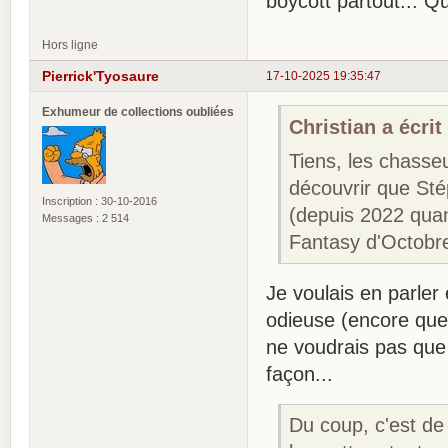
boycott partout... Q
Hors ligne
Pierrick'Tyosaure
17-10-2025 19:35:47
Exhumeur de collections oubliées
Christian a écrit 
Tiens, les chasse
découvrir que Sté
Inscription : 30-10-2016
(depuis 2022 quan
Messages : 2 514
Fantasy d'Octobr
Je voulais en parler 
odieuse (encore que 
ne voudrais pas qu
façon...
Du coup, c'est de 