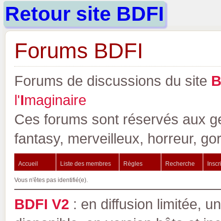
Retour site BDFI
Forums BDFI
Forums de discussions du site
l'
I
maginaire
Ces forums sont réservés aux gen
fantasy, merveilleux, horreur, go
Accueil
Liste des membres
Règles
Recherche
Inscr
Vous n'êtes pas identifié(e).
BDFI V2
: en diffusion limitée, u