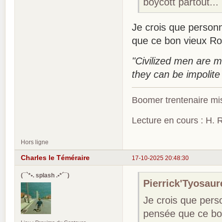
boycott partout..
Je crois que person
que ce bon vieux Ro
"Civilized men are 
they can be impolite 
Boomer trentenaire mis
Lecture en cours : H. R
Hors ligne
Charles le Téméraire
17-10-2025 20:48:30
(¯`*•. splash .•*´¯)
Pierrick'Tyosaure
Je crois que pers
pensée que ce bo