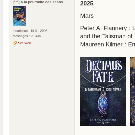
[°*°] A la poursuite des scans
2025
Mars
Peter A. Flannery :
Inscription : 19-01-2005
and the Talisman of
Messages : 20 438
Maureen Kilmer : Enf
Site Web