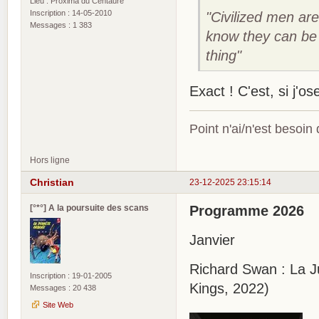
Lieu : Proxima du Centaure
Inscription : 14-05-2010
"Civilized men a
Messages : 1 383
know they can be i
thing"
Exact ! C'est, si j'o
Point n'ai/n'est besoin
Hors ligne
Christian
23-12-2025 23:15:14
[°*°] A la poursuite des scans
Programme 2026
Janvier
Richard Swan : La Ju
Inscription : 19-01-2005
Kings, 2022)
Messages : 20 438
Site Web