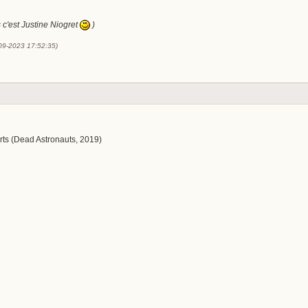
s c'est Justine Niogret
)
-09-2023 17:52:35)
rts (Dead Astronauts, 2019)