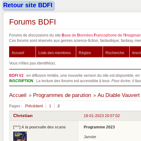
Retour site BDFI
Forums BDFI
Forums de discussions du site
B
ase de
D
onnées
F
rancophone de l'
I
maginair
Ces forums sont réservés aux genres science-fiction, fantastique, fantasy, mer
Accueil
Liste des membres
Règles
Recherche
Inscr
Vous n'êtes pas identifié(e).
BDFI V2
: en diffusion limitée, une nouvelle version du site est disponible, en 
INSCRIPTION
: La lecture des forums est accessible à tous.
Pour écrire, il fau
Accueil
»
Programmes de parution
»
Au Diable Vauvert
Pages :
Précédent
1
2
Christian
18-01-2023 20:07:02
[°*°] A la poursuite des scans
Programme 2023
Janvier