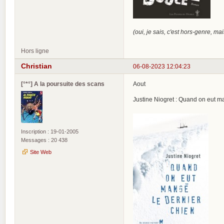
(oui, je sais, c'est hors-genre, ma
Hors ligne
Christian
06-08-2023 12:04:23
[°*°] A la poursuite des scans
Aout
Justine Niogret : Quand on eut m
Inscription : 19-01-2005
Messages : 20 438
Site Web