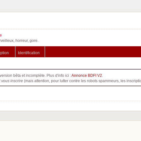
e
veilleux, horreur, gore.
iption
Identification
version bêta et incomplète. Plus d'info ici :
Annonce BDFI V2
.
t vous inscrire
(mais attention, pour lutter contre les robots spammeurs, les inscri