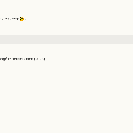
is c'est Pelot
).
angé le dernier chien (2023)