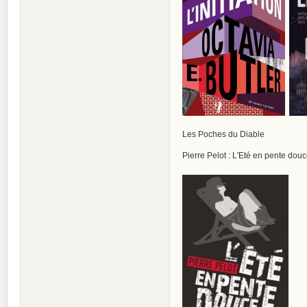
Les Poches du Diable
Pierre Pelot : L'Eté en pente dou