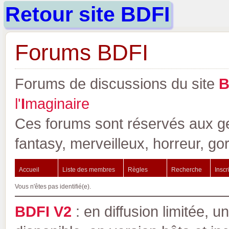
Retour site BDFI
Forums BDFI
Forums de discussions du site
l'
I
maginaire
Ces forums sont réservés aux gen
fantasy, merveilleux, horreur, go
Accueil
Liste des membres
Règles
Recherche
Inscr
Vous n'êtes pas identifié(e).
BDFI V2
: en diffusion limitée, u