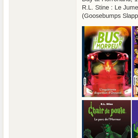
R.L. Stine : Le Jum
(Goosebumps SlappyW