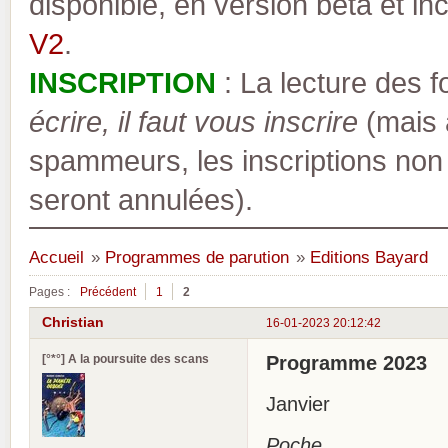
disponible, en version bêta et inc
V2
.
INSCRIPTION
: La lecture des 
écrire, il faut vous inscrire
(mais a
spammeurs, les inscriptions non
seront annulées).
Accueil
»
Programmes de parution
»
Editions Bayard
Pages :
Précédent
1
2
Christian
16-01-2023 20:12:42
[°*°] A la poursuite des scans
Programme 2023
Janvier
Poche