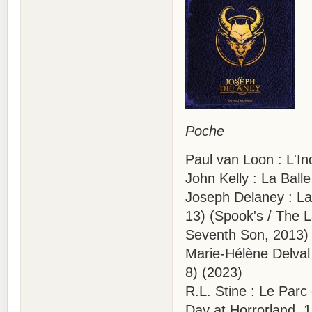
Poche
Paul van Loon : L'In
John Kelly : La Bal
Joseph Delaney : La
13) (Spook's / The 
Seventh Son, 2013)
Marie-Hélène Delval
8) (2023)
R.L. Stine : Le Par
Day at Horrorland, 