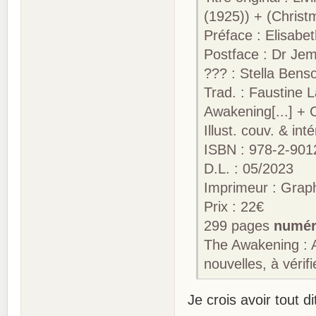
(1925)) + (Chris
Préface : Elisabe
Postface : Dr Jem
??? : Stella Bens
Trad. : Faustine 
Awakening[...] + 
Illust. couv. & in
ISBN : 978-2-901
D.L. : 05/2023
Imprimeur : Gra
Prix : 22€
299 pages
numér
The Awakening : 
nouvelles, à véri
Je crois avoir tout d