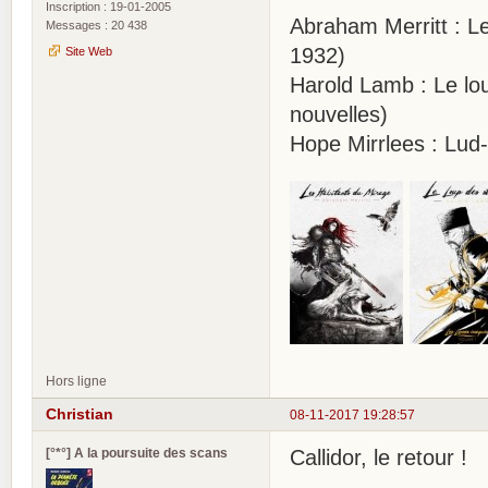
Inscription : 19-01-2005
Abraham Merritt : Le
Messages : 20 438
1932)
Site Web
Harold Lamb : Le lo
nouvelles)
Hope Mirrlees : Lud
Hors ligne
Christian
08-11-2017 19:28:57
[°*°] A la poursuite des scans
Callidor, le retour !