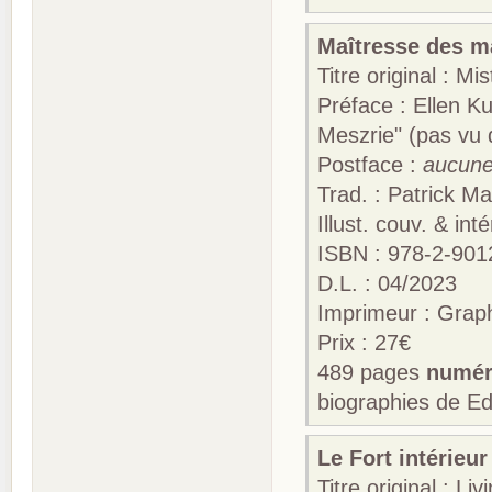
Maîtresse des ma
Titre original : M
Préface : Ellen K
Meszrie" (pas vu 
Postface :
aucun
Trad. : Patrick Ma
Illust. couv. & int
ISBN : 978-2-901
D.L. : 04/202
Imprimeur : Gra
Prix : 27€
489 pages
numér
biographies de Ed
Le Fort intérieur 
Titre original : L