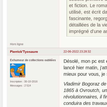
et fiction. Le rom
utilisé, est écrit 
fascinante, regor
détaillées de la 
imprégné d'une a
Hors ligne
Pierrick'Tyosaure
22-06-2022 23:28:32
Exhumeur de collections oubliées
Désolé, mon pc est e
lancé hier matin, j'at
mieux pour vous, je 
Inscription : 30-10-2016
Vladimir Bogoraz de
Messages : 2 514
1865 à Ovroutch, une
révolutionnaires, il 
conduira des travaux 