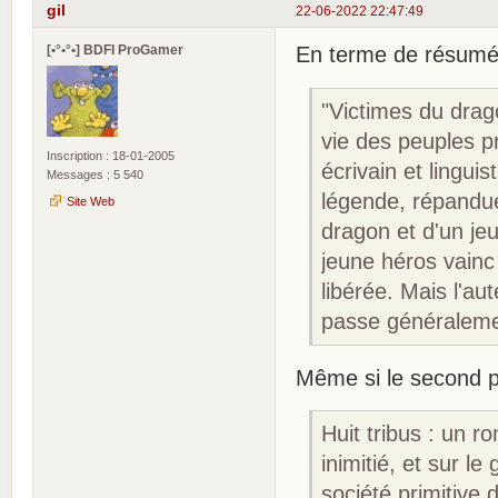
gil
22-06-2022 22:47:49
[•°•°•] BDFI ProGamer
En terme de résumé,
"Victimes du drag
vie des peuples p
Inscription : 18-01-2005
écrivain et lingui
Messages : 5 540
légende, répandue 
Site Web
dragon et d'un je
jeune héros vainc 
libérée. Mais l'au
passe généraleme
Même si le second p
Huit tribus : un r
inimitié, et sur l
société primitive 