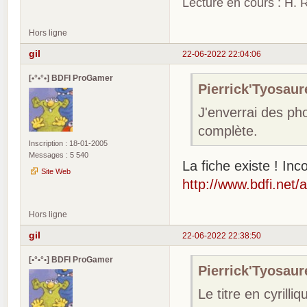
Lecture en cours : H. R
Hors ligne
gil
22-06-2022 22:04:06
[•°•°•] BDFI ProGamer
Pierrick'Tyosaure
J'enverrai des pho
complète.
Inscription : 18-01-2005
Messages : 5 540
La fiche existe ! In
Site Web
http://www.bdfi.net/
Hors ligne
gil
22-06-2022 22:38:50
[•°•°•] BDFI ProGamer
Pierrick'Tyosaure
Le titre en cyrill