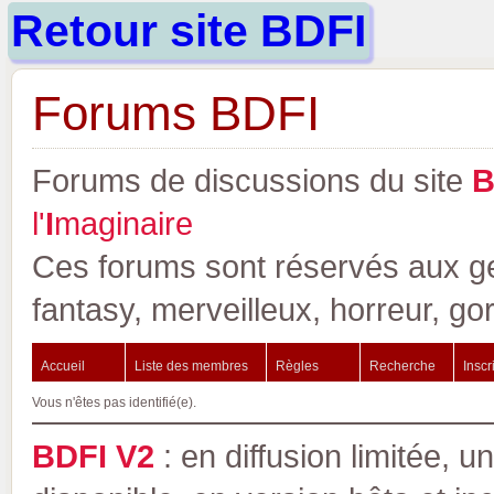
Retour site BDFI
Forums BDFI
Forums de discussions du site
l'
I
maginaire
Ces forums sont réservés aux gen
fantasy, merveilleux, horreur, go
Accueil
Liste des membres
Règles
Recherche
Inscr
Vous n'êtes pas identifié(e).
BDFI V2
: en diffusion limitée, u