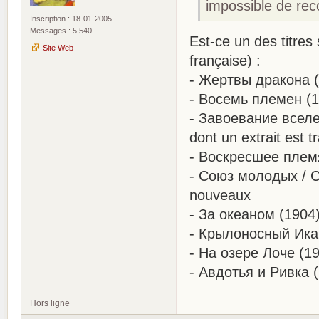
impossible de re
Inscription : 18-01-2005
Messages : 5 540
Est-ce un des titres 
Site Web
française) :
- Жертвы дракона (1
- Восемь племен (19
- Завоевание вселен
dont un extrait est t
- Воскресшее племя
- Союз молодых / Ст
nouveaux
- За океаном (1904)
- Крылоносный Икар 
- На озере Лоче (19
- Авдотья и Ривка (
Hors ligne