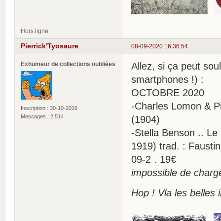
Hors ligne
Pierrick'Tyosaure
08-09-2020 16:36:54
Exhumeur de collections oubliées
Allez, si ça peut so
smartphones !) :
OCTOBRE 2020
-Charles Lomon & Pi
Inscription : 30-10-2016
Messages : 2 514
(1904)
-Stella Benson .. Le F
1919) trad. : Fausti
09-2 . 19€
impossible de charg
Hop ! Vla les belle