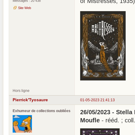
of Mistresses, 1935)
Messages : 20 438
Site Web
Hors ligne
Pierrick'Tyosaure
01-05-2023 21:41:13
Exhumeur de collections oubliées
26/05/2023 - Stella 
Moufle
- rééd. ; coll