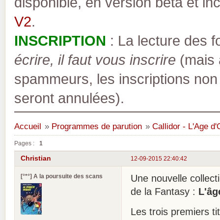
disponible, en version bêta et inc
V2
.
INSCRIPTION
: La lecture des 
écrire, il faut vous inscrire
(mais a
spammeurs, les inscriptions non
seront annulées).
Accueil
»
Programmes de parution
»
Callidor - L'Age d
Pages :
1
Christian
12-09-2015 22:40:42
[°*°] A la poursuite des scans
Une nouvelle collect
de la Fantasy :
L'âg
Les trois premiers ti