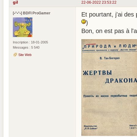
gil
22-06-2022 23:53:22
[•°•°•] BDFI ProGamer
Et pourtant, j'ai de
)
Bon, on est pas à l'ab
Inscription : 18-01-2005
Messages : 5 540
Site Web