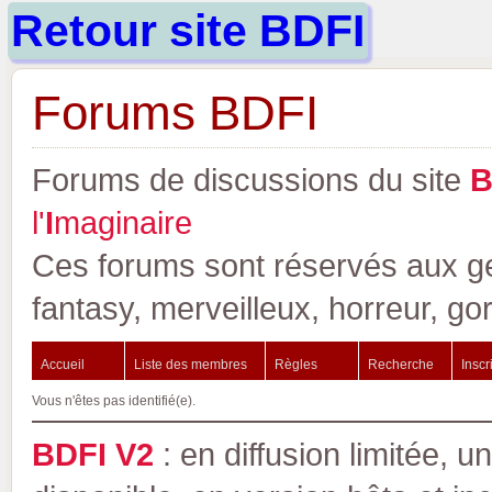
Retour site BDFI
Forums BDFI
Forums de discussions du site
l'
I
maginaire
Ces forums sont réservés aux gen
fantasy, merveilleux, horreur, go
Accueil
Liste des membres
Règles
Recherche
Inscr
Vous n'êtes pas identifié(e).
BDFI V2
: en diffusion limitée, u