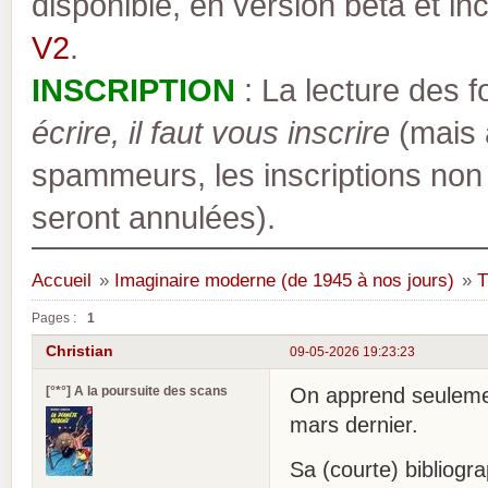
disponible, en version bêta et inc
V2
.
INSCRIPTION
: La lecture des 
écrire, il faut vous inscrire
(mais a
spammeurs, les inscriptions non
seront annulées).
Accueil
»
Imaginaire moderne (de 1945 à nos jours)
»
T
Pages :
1
Christian
09-05-2026 19:23:23
[°*°] A la poursuite des scans
On apprend seulemen
mars dernier.
Sa (courte) bibliogr