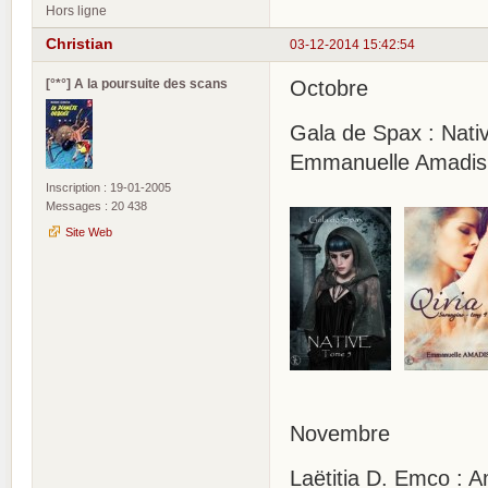
Hors ligne
Christian
03-12-2014 15:42:54
[°*°] A la poursuite des scans
Octobre
Gala de Spax : Nati
Emmanuelle Amadis :
Inscription : 19-01-2005
Messages : 20 438
Site Web
Novembre
Laëtitia D. Emco : A