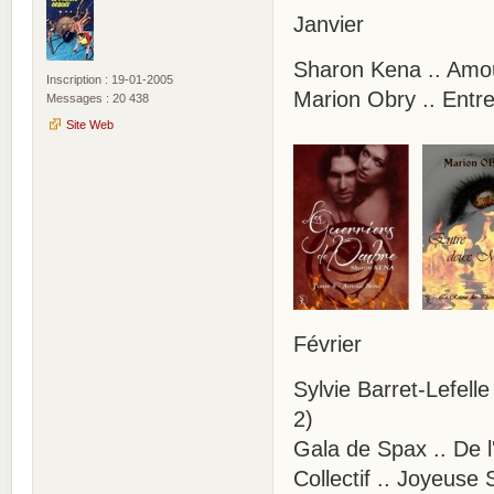
Janvier
Sharon Kena .. Amou
Inscription : 19-01-2005
Marion Obry .. Entr
Messages : 20 438
Site Web
Février
Sylvie Barret-Lefell
2)
Gala de Spax .. De l
Collectif .. Joyeu