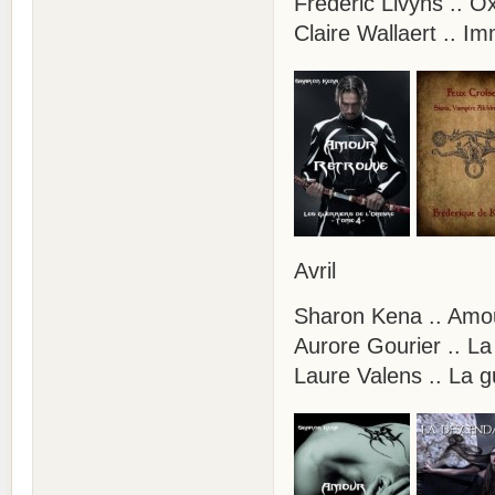
Frédéric Livyns .. O
Claire Wallaert .. I
Avril
Sharon Kena .. Amou
Aurore Gourier ..
Laure Valens .. La g