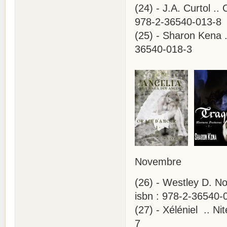
(24) - J.A. Curtol .
978-2-36540-013-8
(25) - Sharon Kena 
36540-018-3
Novembre
(26) - Westley D. N
isbn : 978-2-36540-
(27) - Xéléniel .. N
7