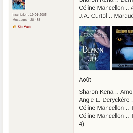
Céline Mancellon .. 
J.A. Curtol .. Marq
Inscription : 19-01-2005
Messages : 20 438
Site Web
Août
Sharon Kena .. Amour
Angie L. Deryckère .
Céline Mancellon ..
Céline Mancellon .. 
4)