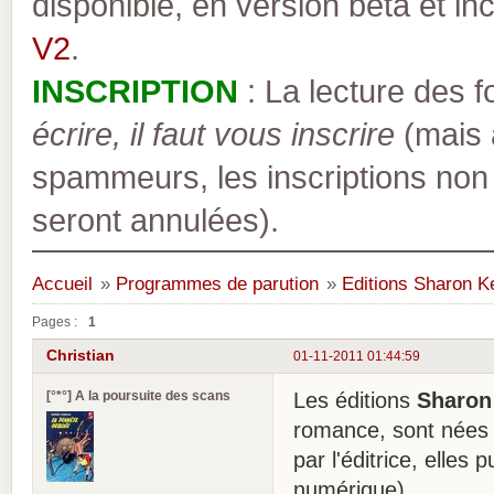
disponible, en version bêta et inc
V2
.
INSCRIPTION
: La lecture des 
écrire, il faut vous inscrire
(mais a
spammeurs, les inscriptions non
seront annulées).
Accueil
»
Programmes de parution
»
Editions Sharon K
Pages :
1
Christian
01-11-2011 01:44:59
[°*°] A la poursuite des scans
Les éditions
Sharon
romance, sont nées e
par l'éditrice, elles
numérique).