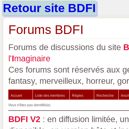
Retour site BDFI
Forums BDFI
Forums de discussions du site
l'
I
maginaire
Ces forums sont réservés aux gen
fantasy, merveilleux, horreur, go
Accueil
Liste des membres
Règles
Recherche
Inscr
Vous n'êtes pas identifié(e).
BDFI V2
: en diffusion limitée, u