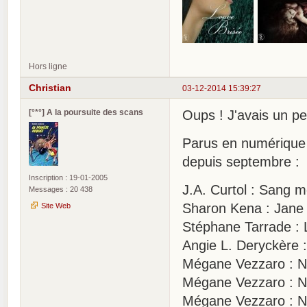
Hors ligne
Christian
03-12-2014 15:39:27
[°*°] A la poursuite des scans
Oups ! J'avais un peu
Parus en numérique 
depuis septembre :
Inscription : 19-01-2005
J.A. Curtol : Sang m
Messages : 20 438
Sharon Kena : Jane 
Site Web
Stéphane Tarrade :
Angie L. Deryckère :
Mégane Vezzaro : No
Mégane Vezzaro : N
Mégane Vezzaro : No