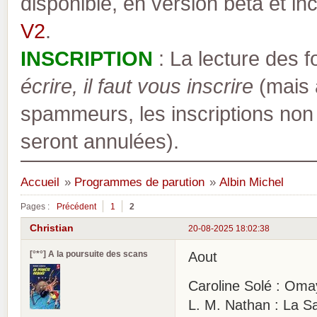
disponible, en version bêta et inc
V2
.
INSCRIPTION
: La lecture des 
écrire, il faut vous inscrire
(mais a
spammeurs, les inscriptions non
seront annulées).
Accueil
»
Programmes de parution
»
Albin Michel
Pages :
Précédent
1
2
Christian
20-08-2025 18:02:38
[°*°] A la poursuite des scans
Aout
Caroline Solé : Oma
L. M. Nathan : La Sa