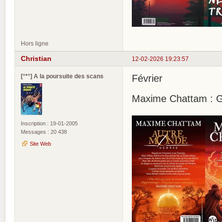
Hors ligne
Christian
12-02-2026 19:23:57
[°*°] A la poursuite des scans
Février
Maxime Chattam : G
Inscription : 19-01-2005
Messages : 20 438
Site Web