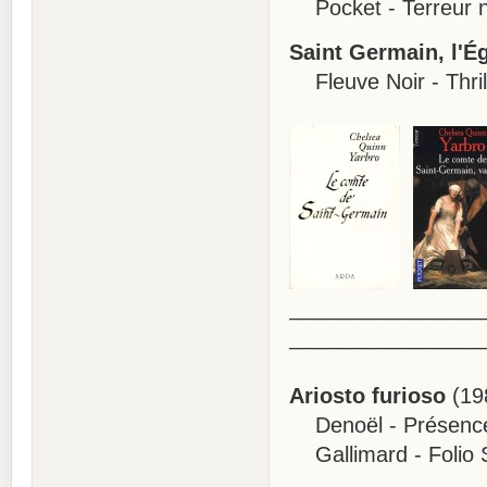
Pocket - Terreur n
Saint Germain, l'É
Fleuve Noir - Thril
________________
________________
Ariosto furioso
(198
Denoël - Présence 
Gallimard - Folio 