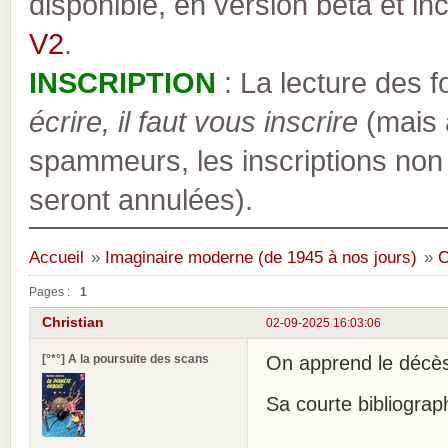
disponible, en version bêta et inc
V2
.
INSCRIPTION
: La lecture des 
écrire, il faut vous inscrire
(mais a
spammeurs, les inscriptions non
seront annulées).
Accueil
»
Imaginaire moderne (de 1945 à nos jours)
»
C
Pages :
1
Christian
02-09-2025 16:03:06
[°*°] A la poursuite des scans
On apprend le décè
Sa courte bibliograph