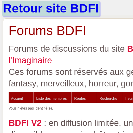
Retour site BDFI
Forums BDFI
Forums de discussions du site
l'
I
maginaire
Ces forums sont réservés aux gen
fantasy, merveilleux, horreur, go
Accueil
Liste des membres
Règles
Recherche
Inscr
Vous n'êtes pas identifié(e).
BDFI V2
: en diffusion limitée, u