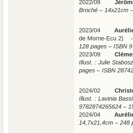
2022/09
Jérôme 
Broché – 14x21cm 
2023/04
Aurélie
de Morne-Ecu 2) -
128 pages – ISBN 
2023/09
Clément
Illust. : Julie Stabo
pages – ISBN 287
2024/02
Christo
Illust. : Lavinia Ba
9782874265624 –
2024/04
Aurélie
14,7x21,4cm – 248