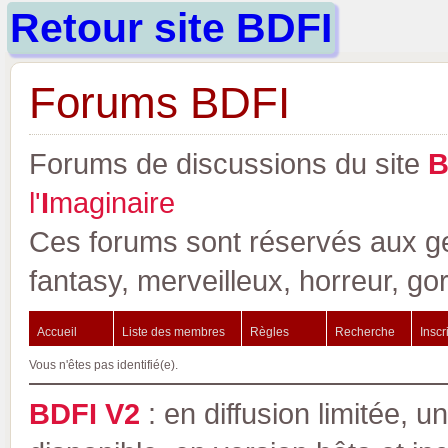
Retour site BDFI
Forums BDFI
Forums de discussions du site
l'
I
maginaire
Ces forums sont réservés aux gen
fantasy, merveilleux, horreur, go
Accueil
Liste des membres
Règles
Recherche
Inscr
Vous n'êtes pas identifié(e).
BDFI V2
: en diffusion limitée, u