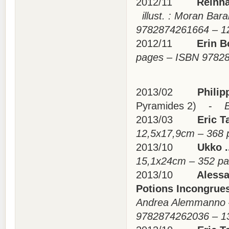
2012/11
Reinhard
illust. : Moran Bar
9782874261664 – 
2012/11
Erin Bo
pages – ISBN 9782
2013/02
Philipp
Pyramides 2) -
Br
2013/03
Eric Ta
12,5x17,9cm – 368
2013/10
Ukko .
15,1x24cm – 352 
2013/10
Alessand
Potions Incongr
Andrea Alemmanno –
9782874262036 –