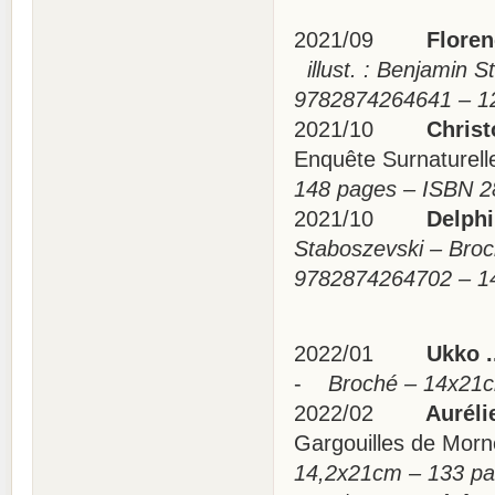
2021/09
Florenc
illust. : Benjamin 
9782874264641 –
2021/10
Christos
Enquête Surnaturell
148 pages – ISBN
2021/10
Delphin
Staboszevski – Bro
9782874264702 –
2022/01
Ukko ..
-
Broché – 14x21cm
2022/02
Aurélie
Gargouilles de Mor
14,2x21cm – 133 p