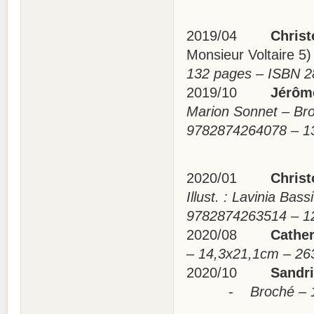
2019/04
Christo
Monsieur Voltaire 5
132 pages – ISBN 
2019/10
Jérôme 
Marion Sonnet – Br
9782874264078 –
2020/01
Christo
Illust. : Lavinia Ba
9782874263514 –
2020/08
Catherin
– 14,3x21,1cm – 2
2020/10
Sandrine
-
Broché – 1