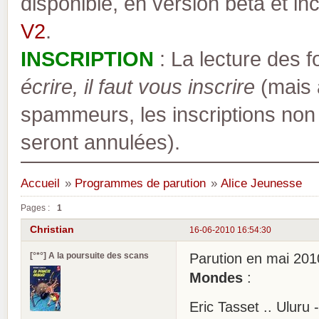
disponible, en version bêta et inc
V2
.
INSCRIPTION
: La lecture des 
écrire, il faut vous inscrire
(mais a
spammeurs, les inscriptions non
seront annulées).
Accueil
»
Programmes de parution
»
Alice Jeunesse
Pages :
1
Christian
16-06-2010 16:54:30
[°*°] A la poursuite des scans
Parution en mai 20
Mondes
:
Eric Tasset .. Uluru