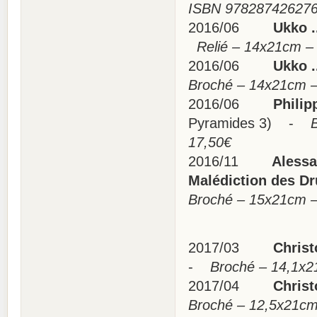
ISBN 97828742627
2016/06
Ukko .
Relié – 14x21cm –
2016/06
Ukko ..
Broché – 14x21cm 
2016/06
Philipp
Pyramides 3) -
Bro
17,50€
2016/11
Alessand
Malédiction des 
Broché – 15x21cm 
2017/03
Christo
-
Broché – 14,1x21
2017/04
Christo
Broché – 12,5x21c