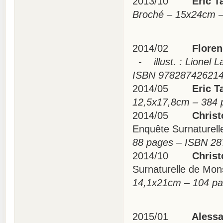
2013/10
Eric Ta
Broché – 15x24cm 
2014/02
Florenc
-
illust. : Lionel 
ISBN 97828742621
2014/05
Eric Ta
12,5x17,8cm – 384
2014/05
Christo
Enquête Surnaturell
88 pages – ISBN 2
2014/10
Christo
Surnaturelle de Mon
14,1x21cm – 104 p
2015/01
Alessand