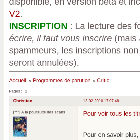
disponible, en version bêta et inc
V2
.
INSCRIPTION
: La lecture des 
écrire, il faut vous inscrire
(mais a
spammeurs, les inscriptions non
seront annulées).
Accueil
»
Programmes de parution
»
Critic
Pages :
1
Christian
13-02-2010 17:07:48
[°*°] A la poursuite des scans
Pour voir tous les tit
Pour en savoir plus, v