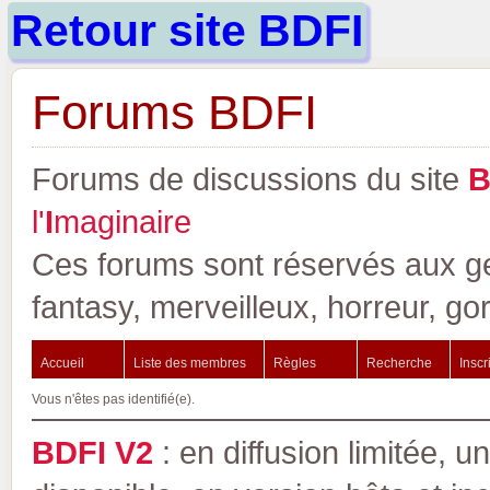
Retour site BDFI
Forums BDFI
Forums de discussions du site
l'
I
maginaire
Ces forums sont réservés aux gen
fantasy, merveilleux, horreur, go
Accueil
Liste des membres
Règles
Recherche
Inscr
Vous n'êtes pas identifié(e).
BDFI V2
: en diffusion limitée, u