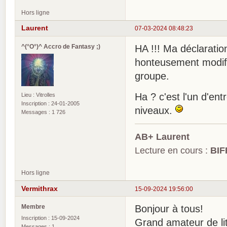
Hors ligne
Laurent
07-03-2024 08:48:23
^(°O°)^ Accro de Fantasy ;)
HA !!! Ma déclaratio
honteusement modifié
groupe.
Ha ? c'est l'un d'entr
Lieu : Vitrolles
Inscription : 24-01-2005
niveaux.
Messages : 1 726
AB+ Laurent
Lecture en cours :
BIF
Hors ligne
Vermithrax
15-09-2024 19:56:00
Membre
Bonjour à tous!
Inscription : 15-09-2024
Grand amateur de litt
Messages : 1