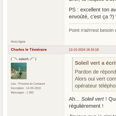
PS : excellent ton ava
envoûté, c'est ça ?)
Point n'ai/n'est besoin
Hors ligne
Charles le Téméraire
13-10-2024 16:16:18
(¯`*•. splash .•*´¯)
Soleil vert a écri
Pardon de répondr
Alors oui vert co
Lieu : Proxima du Centaure
opérateur télépho
Inscription : 14-05-2010
Messages : 1 383
Ah...
Soleil vert
! Que
régulièrement !