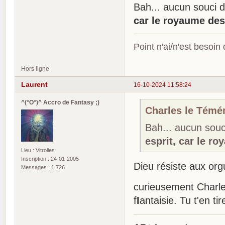
Bah... aucun souci 
car le royaume des
Point n'ai/n'est besoin
Hors ligne
Laurent
16-10-2024 11:58:24
^(°O°)^ Accro de Fantasy ;)
Charles le Téméra
Bah... aucun souc
esprit, car le r
Lieu : Vitrolles
Inscription : 24-01-2005
Dieu résiste aux org
Messages : 1 726
curieusement Charle
f
I
antaisie. Tu t'en t