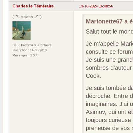
Charles le Téméraire
13-10-2024 16:48:56
(¯`*•. splash .•*´¯)
Marionette67 a éc
Salut tout le mon
Je m'appelle Mario
Lieu : Proxima du Centaure
Inscription : 14-05-2010
consulte ce forum
Messages : 1 383
Je suis une grande
sombres d'auteur
Cook.
Je suis tombée dan
décroché. Entre 
imaginaires. J'ai 
Asimov, qui ont é
toujours curieuse
preneuse de vos 