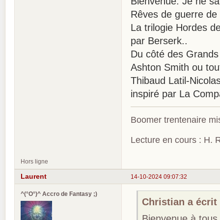
Bienvenue. Je ne sa
Rêves de guerre de
La trilogie Hordes d
par Berserk..
Du côté des Grands A
Ashton Smith ou tou
Thibaud Latil-Nicola
inspiré par La Comp
Boomer trentenaire mis
Lecture en cours : H. R
Hors ligne
Laurent
14-10-2024 09:07:32
^(°O°)^ Accro de Fantasy ;)
Christian a écrit 
Bienvenue à tous