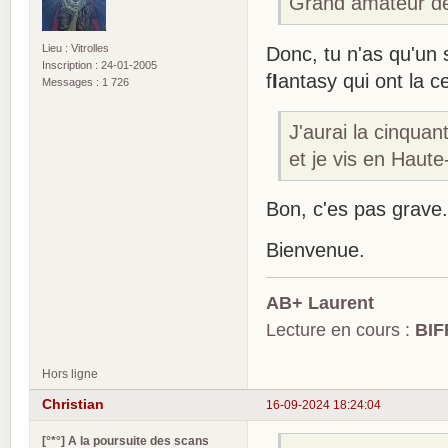
Grand amateur de l
Lieu : Vitrolles
Donc, tu n'as qu'un s
Inscription : 24-01-2005
f
I
antasy qui ont la c
Messages : 1 726
J'aurai la cinqua
et je vis en Haute
Bon, c'es pas grave.
Bienvenue.
AB+ Laurent
Lecture en cours :
BIF
Hors ligne
Christian
16-09-2024 18:24:04
[°*°] A la poursuite des scans