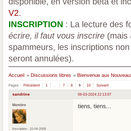
disponible, en version bêta et inc
V2
.
INSCRIPTION
: La lecture des 
écrire, il faut vous inscrire
(mais a
spammeurs, les inscriptions non
seront annulées).
Accueil
»
Discussions libres
»
Bienvenue aux Nouveau
Pages :
Précédent
1
…
7
8
9
10
Suivant
sandrine
06-03-2024 22:13:07
Membre
tiens, tiens...
Inscription : 10-04-2008