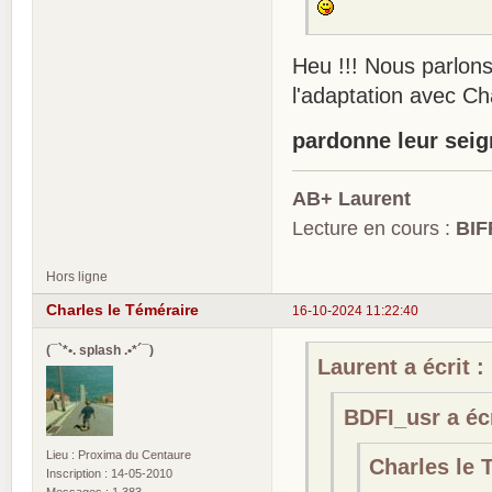
Heu !!! Nous parlons
l'adaptation avec Ch
pardonne leur seign
AB+ Laurent
Lecture en cours :
BIF
Hors ligne
Charles le Téméraire
16-10-2024 11:22:40
(¯`*•. splash .•*´¯)
Laurent a écrit :
BDFI_usr a écr
Lieu : Proxima du Centaure
Charles le T
Inscription : 14-05-2010
Messages : 1 383