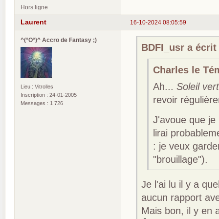
Hors ligne
Laurent
16-10-2024 08:05:59
^(°O°)^ Accro de Fantasy ;)
BDFI_usr a écrit 
Charles le Tém
Ah...
Soleil vert
Lieu : Vitrolles
Inscription : 24-01-2005
revoir régulièr
Messages : 1 726
J'avoue que je n
lirai probable
: je veux garde
"brouillage").
Je l'ai lu il y a q
aucun rapport ave
Mais bon, il y en 