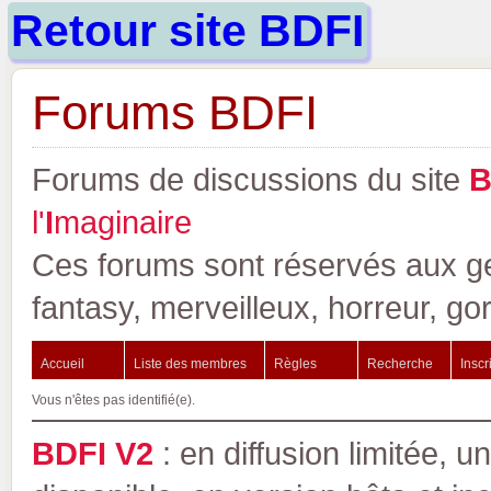
Retour site BDFI
Forums BDFI
Forums de discussions du site
l'
I
maginaire
Ces forums sont réservés aux gen
fantasy, merveilleux, horreur, go
Accueil
Liste des membres
Règles
Recherche
Inscr
Vous n'êtes pas identifié(e).
BDFI V2
: en diffusion limitée, u