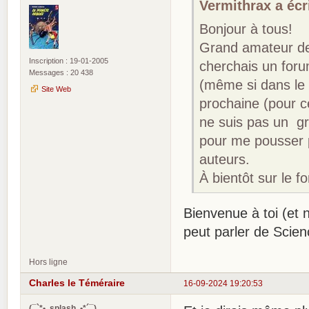
Vermithrax a écri
Bonjour à tous!
Grand amateur de l
Inscription : 19-01-2005
cherchais un foru
Messages : 20 438
(même si dans le 
Site Web
prochaine (pour c
ne suis pas un gra
pour me pousser 
auteurs.
À bientôt sur le f
Bienvenue à toi (et n
peut parler de Scie
Hors ligne
Charles le Téméraire
16-09-2024 19:20:53
(¯`*•. splash .•*´¯)