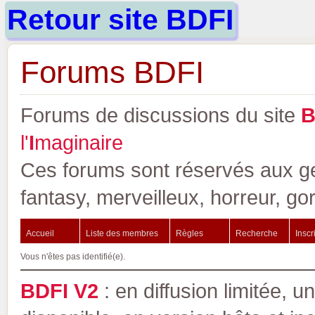
Retour site BDFI
Forums BDFI
Forums de discussions du site
l'
I
maginaire
Ces forums sont réservés aux gen
fantasy, merveilleux, horreur, go
Accueil
Liste des membres
Règles
Recherche
Inscr
Vous n'êtes pas identifié(e).
BDFI V2
: en diffusion limitée, u