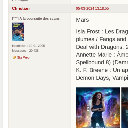
Christian
05-03-2024 13:18:55
[°*°] A la poursuite des scans
Mars
Isla Frost : Les Drag
plumes / Fangs and 
Deal with Dragons, 
Inscription : 19-01-2005
Messages : 20 438
Annette Marie : Âme
Site Web
Spellbound 8) (Damn
K. F. Breene : Un ap
Demon Days, Vampir