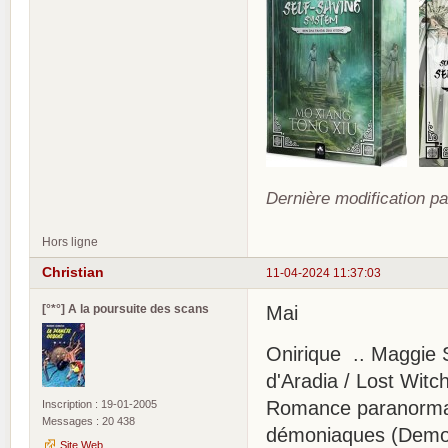
Dernière modification pa
Hors ligne
Christian
11-04-2024 11:37:03
[°*°] A la poursuite des scans
Mai
Onirique .. Maggie 
d'Aradia / Lost Witc
Romance paranormale
Inscription : 19-01-2005
Messages : 20 438
démoniaques (Demo
Site Web