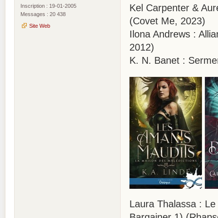
Kel Carpenter & Aure
Inscription : 19-01-2005
Messages : 20 438
(Covet Me, 2023)
Site Web
Ilona Andrews : All
2012)
K. N. Banet : Serme
Laura Thalassa : Le 
Bargainer 1) (Rhaps