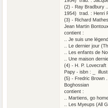
1954) trad. : Jacque
(2) - Ray Bradbury .
1954) trad. : Henri Ro
(3) - Richard Matheso
Jean Martin Bontou
contient :
.. Je suis une lége
.. Le dernier jour (
.. Les enfants de No
.. Une maison derni
(4) - H. P. Lovecraf
Papy - isbn : _ illus
(5) - Fredric Brown .
Boghossian
contient :
.. Martiens, go home
.. Les Myeups (All 