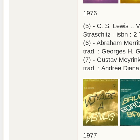
1976
(5) - C. S. Lewis ..
Straschitz - isbn : 2
(6) - Abraham Merritt
trad. : Georges H. Ga
(7) - Gustav Meyrink
trad. : Andrée Diana 
1977