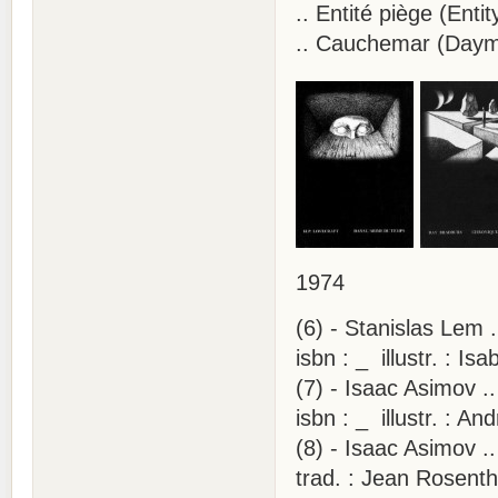
.. Entité piège (Ent
.. Cauchemar (Daym
1974
(6) - Stanislas Lem .
isbn : _ illustr. : Is
(7) - Isaac Asimov .
isbn : _ illustr. : A
(8) - Isaac Asimov 
trad. : Jean Rosentha