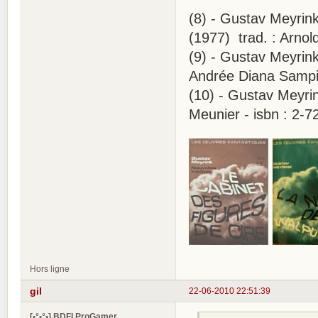
(8) - Gustav Meyrink 
(1977) trad. : Arnold
(9) - Gustav Meyrink
Andrée Diana Sampier
(10) - Gustav Meyri
Meunier - isbn : 2-72
Hors ligne
gil
22-06-2010 22:51:39
[•°•°•] BDFI ProGamer