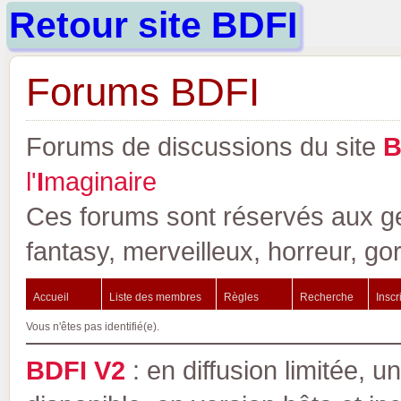
Retour site BDFI
Forums BDFI
Forums de discussions du site
l'
I
maginaire
Ces forums sont réservés aux gen
fantasy, merveilleux, horreur, go
Accueil
Liste des membres
Règles
Recherche
Inscr
Vous n'êtes pas identifié(e).
BDFI V2
: en diffusion limitée, u