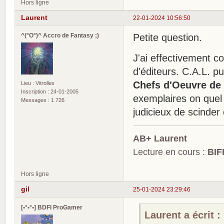
Hors ligne
Laurent
22-01-2024 10:56:50
^(°O°)^ Accro de Fantasy ;)
Petite question.
J'ai effectivement c
d'éditeurs. C.A.L. p
Chefs d'Oeuvre de 
Lieu : Vitrolles
Inscription : 24-01-2005
exemplaires on quel q
Messages : 1 726
judicieux de scinder 
AB+ Laurent
Lecture en cours :
BIF
Hors ligne
gil
25-01-2024 23:29:46
[•°•°•] BDFI ProGamer
Laurent a écrit :