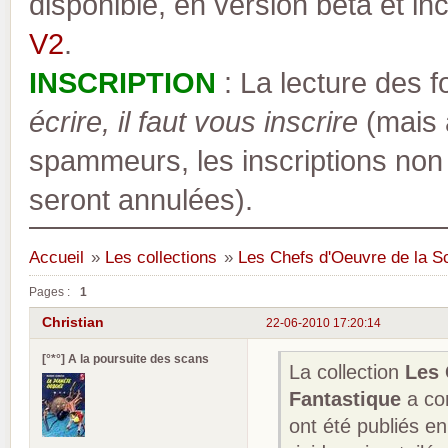
disponible, en version bêta et inc
V2
.
INSCRIPTION
: La lecture des 
écrire, il faut vous inscrire
(mais a
spammeurs, les inscriptions non
seront annulées).
Accueil
»
Les collections
»
Les Chefs d'Oeuvre de la Sc
Pages :
1
Christian
22-06-2010 17:20:14
[°*°] A la poursuite des scans
La collection
Les 
Fantastique
a con
ont été publiés e