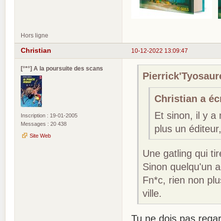
Hors ligne
Christian
10-12-2022 13:09:47
[°*°] A la poursuite des scans
Pierrick'Tyosaure
Christian a écr
Et sinon, il y 
Inscription : 19-01-2005
Messages : 20 438
plus un éditeur
Site Web
Une gatling qui tir
Sinon quelqu'un a
Fn*c, rien non plu
ville.
Tu ne dois pas regard