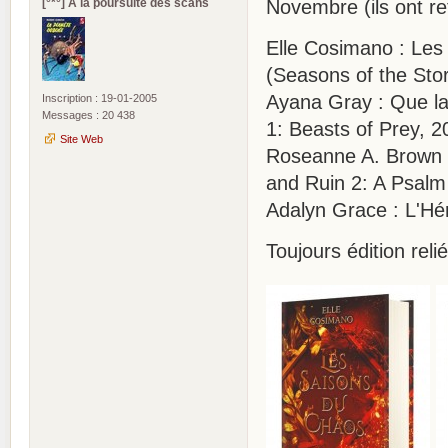
[°*°] A la poursuite des scans
Novembre (ils ont re
Elle Cosimano : Les
(Seasons of the Sto
Ayana Gray : Que la
Inscription : 19-01-2005
Messages : 20 438
1: Beasts of Prey, 2
Site Web
Roseanne A. Brown :
and Ruin 2: A Psalm
Adalyn Grace : L'Hér
Toujours édition reli