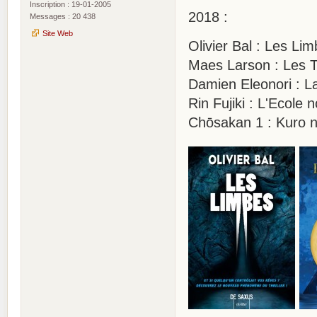
Inscription : 19-01-2005
2018 :
Messages : 20 438
Site Web
Olivier Bal : Les Li
Maes Larson : Les 
Damien Eleonori : La
Rin Fujiki : L'Ecole
Chōsakan 1 : Kuro 