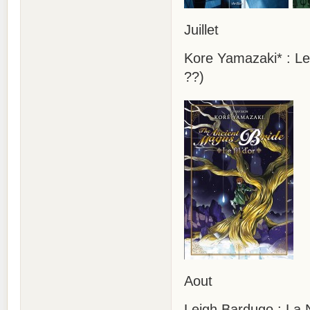
Juillet
Kore Yamazaki* : Le
??)
Aout
Leigh Bardugo : La