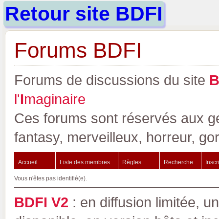
Retour site BDFI
Forums BDFI
Forums de discussions du site
l'
I
maginaire
Ces forums sont réservés aux gen
fantasy, merveilleux, horreur, go
Accueil
Liste des membres
Règles
Recherche
Inscr
Vous n'êtes pas identifié(e).
BDFI V2
: en diffusion limitée, u