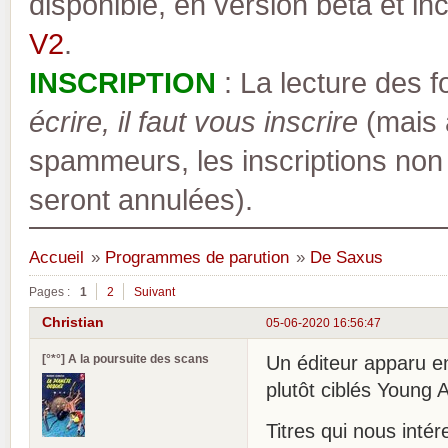
disponible, en version bêta et inc
V2
.
INSCRIPTION
: La lecture des 
écrire, il faut vous inscrire
(mais a
spammeurs, les inscriptions non
seront annulées).
Accueil
»
Programmes de parution
»
De Saxus
Pages :
1
2
Suivant
Christian
05-06-2020 16:56:47
[°*°] A la poursuite des scans
Un éditeur apparu en 
plutôt ciblés Young A
Titres qui nous intér