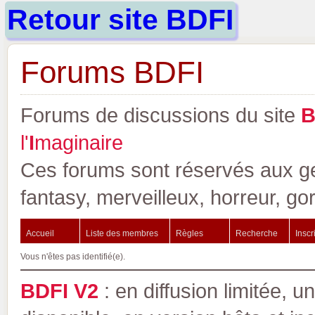
Retour site BDFI
Forums BDFI
Forums de discussions du site
l'
I
maginaire
Ces forums sont réservés aux gen
fantasy, merveilleux, horreur, go
Accueil
Liste des membres
Règles
Recherche
Inscr
Vous n'êtes pas identifié(e).
BDFI V2
: en diffusion limitée, u