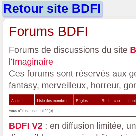
Retour site BDFI
Forums BDFI
Forums de discussions du site
l'
I
maginaire
Ces forums sont réservés aux gen
fantasy, merveilleux, horreur, go
Accueil
Liste des membres
Règles
Recherche
Inscr
Vous n'êtes pas identifié(e).
BDFI V2
: en diffusion limitée, u