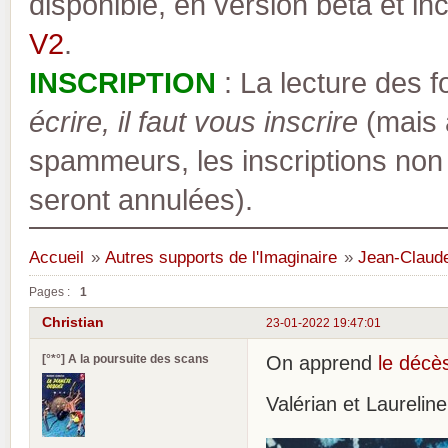
disponible, en version bêta et inc
V2
.
INSCRIPTION
: La lecture des 
écrire, il faut vous inscrire
(mais a
spammeurs, les inscriptions non
seront annulées).
Accueil
»
Autres supports de l'Imaginaire
»
Jean-Claud
Pages :
1
Christian
23-01-2022 19:47:01
[°*°] A la poursuite des scans
On apprend
le décè
Valérian et Laurelin