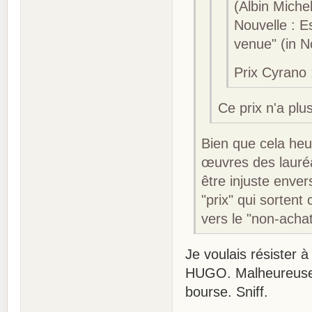
(Albin Miche
Nouvelle : E
venue" (in N
Prix Cyrano 
Ce prix n'a plu
Bien que cela heur
œuvres des lauréa
être injuste enver
"prix" qui sorten
vers le "non-ach
Je voulais résister 
HUGO. Malheureusem
bourse. Sniff.