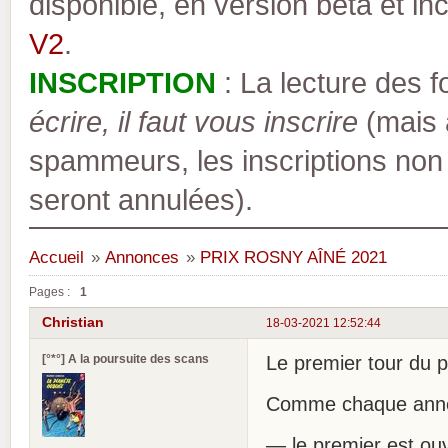
disponible, en version bêta et inc
V2
.
INSCRIPTION
: La lecture des 
écrire, il faut vous inscrire
(mais a
spammeurs, les inscriptions non
seront annulées).
Accueil
»
Annonces
»
PRIX ROSNY AÎNÉ 2021
Pages :
1
Christian
18-03-2021 12:52:44
[°*°] A la poursuite des scans
Le premier tour du p
Comme chaque année 
— le premier est ouve