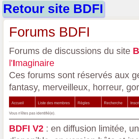
Retour site BDFI
Forums BDFI
Forums de discussions du site
l'
I
maginaire
Ces forums sont réservés aux gen
fantasy, merveilleux, horreur, go
Accueil
Liste des membres
Règles
Recherche
Inscr
Vous n'êtes pas identifié(e).
BDFI V2
: en diffusion limitée, u