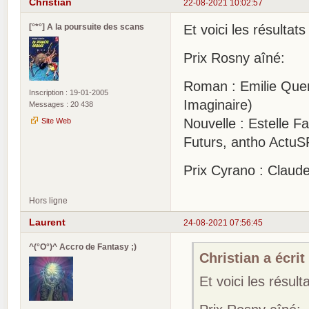
Christian
22-08-2021 10:02:57
[°*°] A la poursuite des scans
Et voici les résulta
Prix Rosny aîné:
Roman : Emilie Quer
Inscription : 19-01-2005
Imaginaire)
Messages : 20 438
Nouvelle : Estelle F
Site Web
Futurs, antho ActuS
Prix Cyrano : Claud
Hors ligne
Laurent
24-08-2021 07:56:45
^(°O°)^ Accro de Fantasy ;)
Christian a écrit 
Et voici les résul