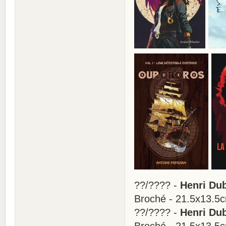
??/???? -
Henri Dub
Broché - 21.5x13.5
??/???? -
Henri Du