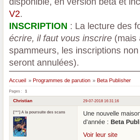
disponible, en version bêta et inc
V2
.
INSCRIPTION
: La lecture des 
écrire, il faut vous inscrire
(mais a
spammeurs, les inscriptions non
seront annulées).
Accueil
»
Programmes de parution
»
Beta Publisher
Pages :
1
Christian
29-07-2018 16:31:16
[°*°] A la poursuite des scans
Une nouvelle maison
d'année :
Beta Publ
Voir leur site