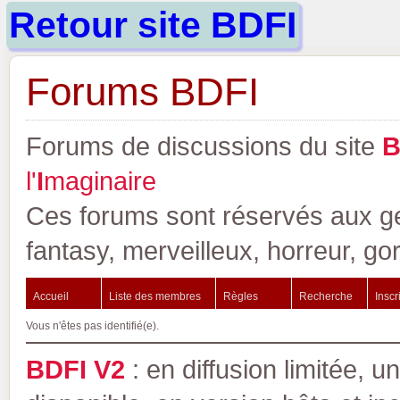
Retour site BDFI
Forums BDFI
Forums de discussions du site
l'
I
maginaire
Ces forums sont réservés aux gen
fantasy, merveilleux, horreur, go
Accueil
Liste des membres
Règles
Recherche
Inscr
Vous n'êtes pas identifié(e).
BDFI V2
: en diffusion limitée, u