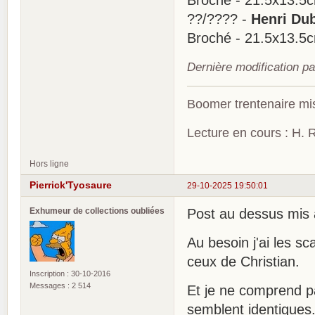
Broché - 21.5x13.5
??/???? -
Henri Du
Broché - 21.5x13.5
Dernière modification pa
Boomer trentenaire mis
Lecture en cours : H. R
Hors ligne
Pierrick'Tyosaure
29-10-2025 19:50:01
Exhumeur de collections oubliées
Post au dessus mis à
Au besoin j'ai les s
ceux de Christian.
Inscription : 30-10-2016
Messages : 2 514
Et je ne comprend p
semblent identiques.