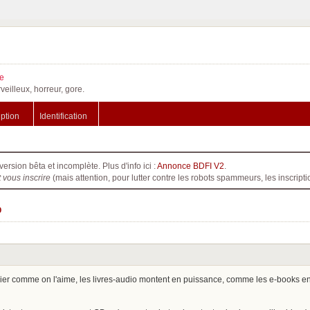
e
veilleux, horreur, gore.
iption
Identification
version bêta et incomplète. Plus d'info ici :
Annonce BDFI V2
.
t vous inscrire
(mais attention, pour lutter contre les robots spammeurs, les inscri
o
ier comme on l'aime, les livres-audio montent en puissance, comme les e-books en 