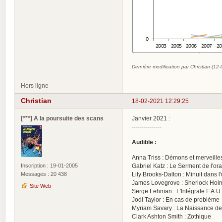
Dernière modification par Christian (12
Hors ligne
Christian
18-02-2021 12:29:25
[°*°] A la poursuite des scans
Janvier 2021 :
---------------
Audible :
Anna Triss : Démons et merveille
Inscription : 19-01-2005
Gabriel Katz : Le Serment de l'or
Messages : 20 438
Lily Brooks-Dalton : Minuit dans l
James Lovegrove : Sherlock Holm
Site Web
Serge Lehman : L'Intégrale F.A.U.
Jodi Taylor : En cas de problème
Myriam Savary : La Naissance de
Clark Ashton Smith : Zothique