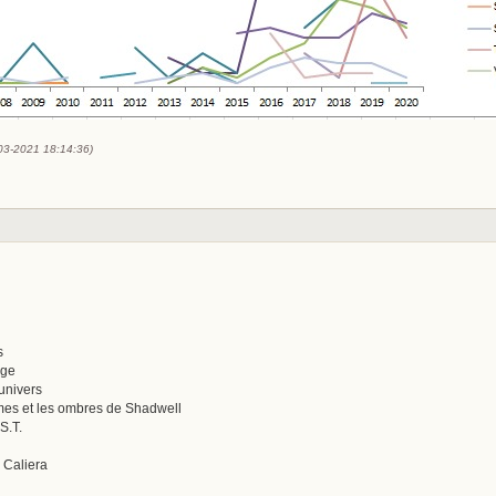
-03-2021 18:14:36)
s
age
'univers
es et les ombres de Shadwell
S.T.
 Caliera