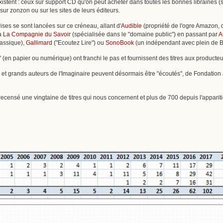
existent : ceux sur support CD qu'on peut acheter dans toutes les bonnes librairies 
 sur zonzon ou sur les sites de leurs éditeurs.
ises se sont lancées sur ce créneau, allant d'
Audible
(propriété de l'ogre Amazon, q
 à
La Compagnie du Savoir
(spécialisée dans le "domaine public") en passant par
A
lassique),
Gallimard
("Ecoutez Lire") ou
SonoBook
(un indépendant avec plein de Bé
 (en papier ou numérique) ont franchi le pas et fournissent des titres aux producteu
et grands auteurs de l'Imaginaire peuvent désormais être "écoutés", de Fondation 
 recensé une vingtaine de titres qui nous concernent et plus de 700 depuis l'apparitio