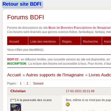
Retour site BDFI
Forums BDFI
Forums de discussions du site
B
ase de
D
onnées
F
rancophone de l'
I
maginair
Ces forums sont réservés aux genres science-fiction, fantastique, fantasy, mer
Accueil
Liste des membres
Règles
Recherche
Inscr
Vous n'êtes pas identifié(e).
BDFI V2
: en diffusion limitée, une nouvelle version du site est disponible, en 
INSCRIPTION
: La lecture des forums est accessible à tous.
Pour écrire, il fau
Accueil
»
Autres supports de l'Imaginaire
»
Livres Audi
Pages :
1
2
Suivant
Christian
17-02-2021 20:21:49
[°*°] A la poursuite des scans
Bon, même si ce n'est pas du pap