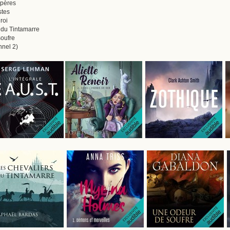
 pères
stes
roi
 du Tintamarre
oufre
nel 2)