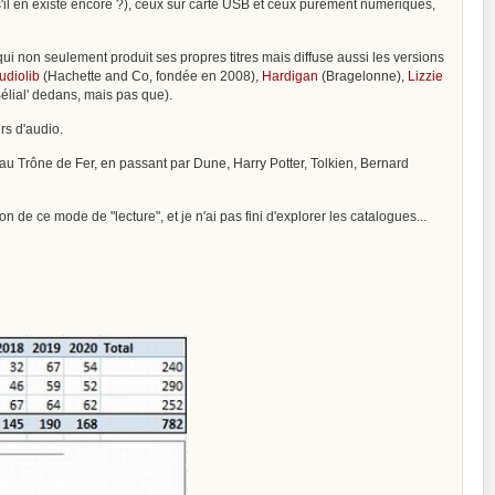
(s'il en existe encore ?), ceux sur carte USB et ceux purement numériques,
ui non seulement produit ses propres titres mais diffuse aussi les versions
udiolib
(Hachette and Co, fondée en 2008),
Hardigan
(Bragelonne),
Lizzie
lial' dedans, mais pas que).
rs d'audio.
au Trône de Fer, en passant par Dune, Harry Potter, Tolkien, Bernard
n de ce mode de "lecture", et je n'ai pas fini d'explorer les catalogues...