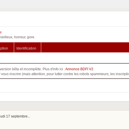
e
veilleux, horreur, gore.
iption
Identification
version bêta et incomplète. Plus d'info ici :
Annonce BDFI V2
.
t vous inscrire
(mais attention, pour lutter contre les robots spammeurs, les inscri
eudi 17 septembre...