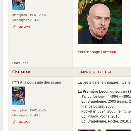
Inscription : 19-01-2005
Messages : 20 438
Site Web
Source :
page Facebook
Hors ligne
Christian
18-09-2020 17:51:24
[°*°] A la poursuite des scans
La petite galerie d'images rituelle.
La Première Leçon du sorcier /
J'ai Lu, fantasy n° 4894 + 4895,
Ed. Bragelonne, 2003 (réimp. 2
France Loisirs, 2005.
Inscription : 19-01-2005
Pocket n° 5824, 2005 (réimp. 2
Messages : 20 438
Ed. Milady, Poche, 2015.
Ed. Bragelonne, Poche, 2018. (
Site Web