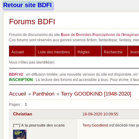
Retour site BDFI
Forums BDFI
Forums de discussions du site
B
ase de
D
onnées
F
rancophone de l'
I
maginair
Ces forums sont réservés aux genres science-fiction, fantastique, fantasy, mer
Accueil
Liste des membres
Règles
Recherche
Inscr
Vous n'êtes pas identifié(e).
BDFI V2
: en diffusion limitée, une nouvelle version du site est disponible, en 
INSCRIPTION
: La lecture des forums est accessible à tous.
Pour écrire, il fau
Accueil
»
Panthéon
»
Terry GOODKIND [1948-2020]
Pages :
1
Christian
18-09-2020 10:09:55
[°*°] A la poursuite des scans
Terry Goodkind
est décédé hier j