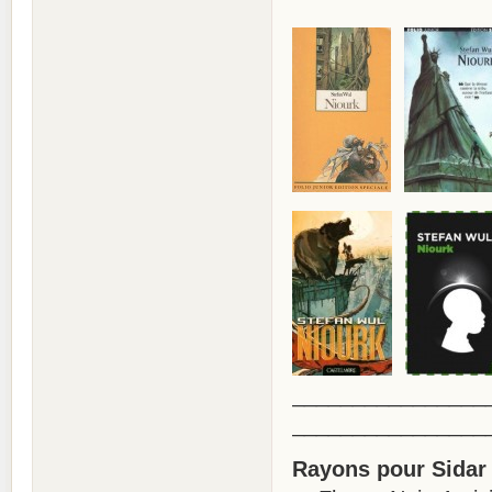
________________
________________
Rayons pour Sidar