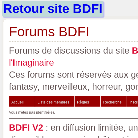
Retour site BDFI
Forums BDFI
Forums de discussions du site
l'
I
maginaire
Ces forums sont réservés aux gen
fantasy, merveilleux, horreur, go
Accueil
Liste des membres
Règles
Recherche
Inscr
Vous n'êtes pas identifié(e).
BDFI V2
: en diffusion limitée, u