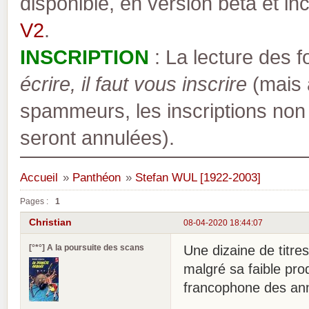
disponible, en version bêta et inc
V2
.
INSCRIPTION
: La lecture des 
écrire, il faut vous inscrire
(mais a
spammeurs, les inscriptions non
seront annulées).
Accueil
»
Panthéon
»
Stefan WUL [1922-2003]
Pages :
1
Christian
08-04-2020 18:44:07
[°*°] A la poursuite des scans
Une dizaine de titre
malgré sa faible pr
francophone des an