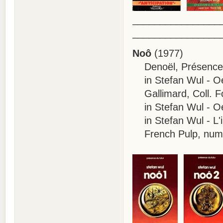
________________
________________
Noô
(1977)
Denoël, Présence du
in Stefan Wul - Oeu
Gallimard, Coll. Fo
in Stefan Wul - Oeu
in Stefan Wul - L'i
French Pulp, numé