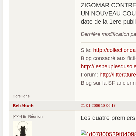
ZIGOMAR CONTRE 
UN NOUVEAU COUP DE
date de la 1ere publi
Dernière modification p
Site:
http://collection
Blog consacré aux fic
http://lespeuplesdusole
Forum:
http://litterat
Blog sur la SF ancien
Hors ligne
Belzébuth
21-01-2006 18:06:17
[•°•°•] En Réunion
Les quatre premiers 