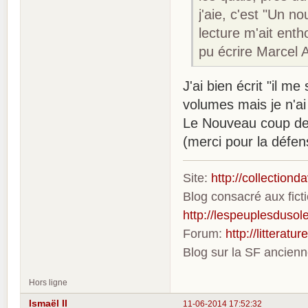
j'aie, c'est "Un 
lecture m'ait enth
pu écrire Marcel A
J'ai bien écrit "il m
volumes mais je n'ai
Le Nouveau coup de Z
(merci pour la défe
Site:
http://collection
Blog consacré aux fic
http://lespeuplesdusole
Forum:
http://litterat
Blog sur la SF ancien
Hors ligne
Ismaël II
11-06-2014 17:52:32