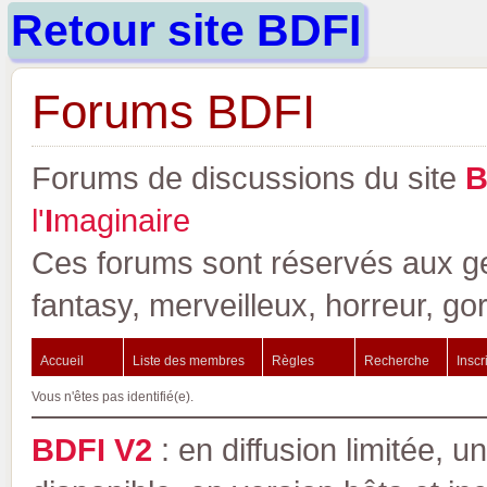
Retour site BDFI
Forums BDFI
Forums de discussions du site
l'
I
maginaire
Ces forums sont réservés aux gen
fantasy, merveilleux, horreur, go
Accueil
Liste des membres
Règles
Recherche
Inscr
Vous n'êtes pas identifié(e).
BDFI V2
: en diffusion limitée, u