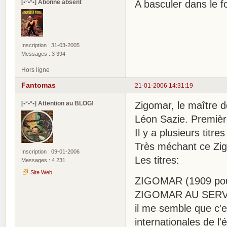
[•°•°•] Abonné absent
A basculer dans le f
Inscription : 31-03-2005
Messages : 3 394
Hors ligne
Fantomas
21-01-2006 14:31:19
[•°•°•] Attention au BLOG!
Zigomar, le maître de
Léon Sazie. Premièr
Il y a plusieurs titr
Très méchant ce Zi
Inscription : 09-01-2006
Les titres:
Messages : 4 231
Site Web
ZIGOMAR (1909 pour 
ZIGOMAR AU SERVIC
il me semble que c'e
internationales de l