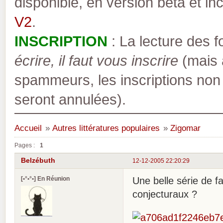
disponible, en version bêta et inc
V2
.
INSCRIPTION
: La lecture des 
écrire, il faut vous inscrire
(mais a
spammeurs, les inscriptions non
seront annulées).
Accueil
»
Autres littératures populaires
»
Zigomar
Pages :
1
Belzébuth
12-12-2005 22:20:29
[•°•°•] En Réunion
Une belle série de f
conjecturaux ?