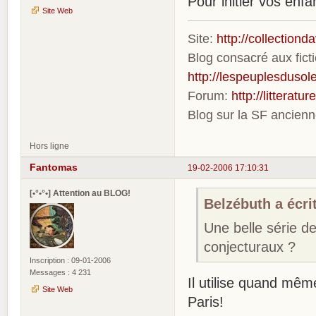
Pour initier vos enfan
Site Web
Site:
http://collection
Blog consacré aux fic
http://lespeuplesdusole
Forum:
http://litterat
Blog sur la SF ancien
Hors ligne
Fantomas
19-02-2006 17:10:31
[•°•°•] Attention au BLOG!
Belzébuth a écrit
Une belle série d
conjecturaux ?
Inscription : 09-01-2006
Messages : 4 231
Il utilise quand mê
Site Web
Paris!