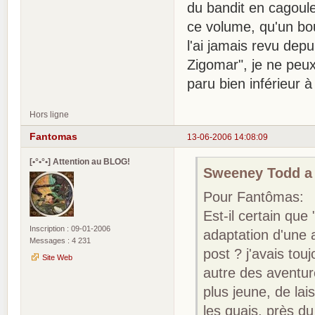
du bandit en cagoule.
ce volume, qu'un bou
l'ai jamais revu dep
Zigomar", je ne peux
paru bien inférieur à
Hors ligne
Fantomas
13-06-2006 14:08:09
[•°•°•] Attention au BLOG!
Sweeney Todd a é
Pour Fantômas:
Est-il certain que
Inscription : 09-01-2006
adaptation d'une 
Messages : 4 231
post ? j'avais tou
Site Web
autre des aventure
plus jeune, de la
les quais, près du