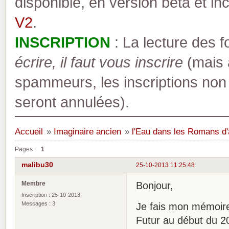
disponible, en version bêta et inc
V2
.
INSCRIPTION
: La lecture des 
écrire, il faut vous inscrire
(mais a
spammeurs, les inscriptions non
seront annulées).
Accueil
»
Imaginaire ancien
»
l'Eau dans les Romans d'a
Pages :
1
malibu30
25-10-2013 11:25:48
Membre
Bonjour,
Inscription : 25-10-2013
Messages : 3
Je fais mon mémoire
Futur au début du 2