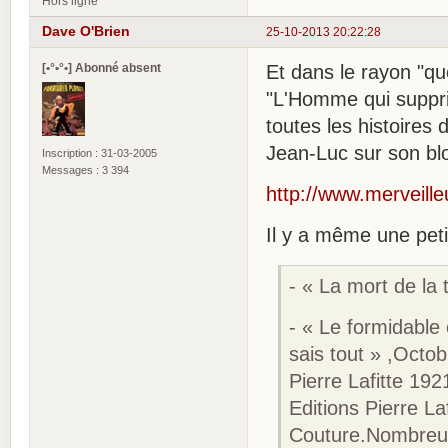
Hors ligne
Dave O'Brien
25-10-2013 20:22:28
[•°•°•] Abonné absent
Et dans le rayon "que
"L'Homme qui suppri
toutes les histoires
Jean-Luc sur son blo
Inscription : 31-03-2005
Messages : 3 394
http://www.merveilleu
Il y a même une petit
- « La mort de la
- « Le formidabl
sais tout » ,Octo
Pierre Lafitte 192
Editions Pierre La
Couture.Nombreuse