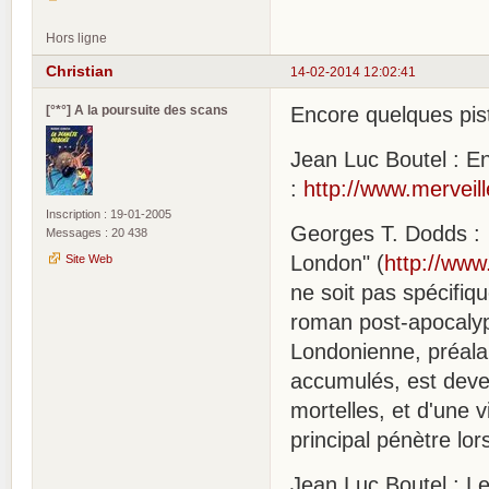
Hors ligne
Christian
14-02-2014 12:02:41
[°*°] A la poursuite des scans
Encore quelques pist
Jean Luc Boutel : E
:
http://www.merveil
Inscription : 19-01-2005
Georges T. Dodds : 
Messages : 20 438
London" (
http://www
Site Web
ne soit pas spécifiq
roman post-apocalyp
Londonienne, préala
accumulés, est deve
mortelles, et d'une v
principal pénètre lo
Jean Luc Boutel : Le