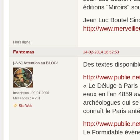
éditions "Miroirs" so
Jean Luc Boutel Sino
http://www.merveille
Hors ligne
Fantomas
14-02-2014 16:52:53
[•°•°•] Attention au BLOG!
Des textes disponibl
http://www.publie.n
« Le Déluge à Paris 
eaux en l'an 4859 av
Inscription : 09-01-2006
Messages : 4 231
archéologues qui se
Site Web
connaît le Paris anté
http://www.publie.n
Le Formidable événe