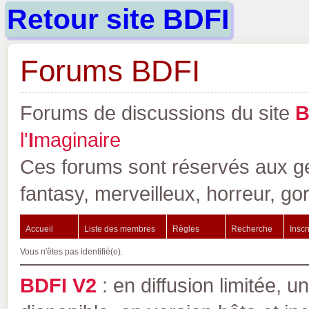
Retour site BDFI
Forums BDFI
Forums de discussions du site
l'
I
maginaire
Ces forums sont réservés aux gen
fantasy, merveilleux, horreur, go
Accueil
Liste des membres
Règles
Recherche
Inscr
Vous n'êtes pas identifié(e).
BDFI V2
: en diffusion limitée, u