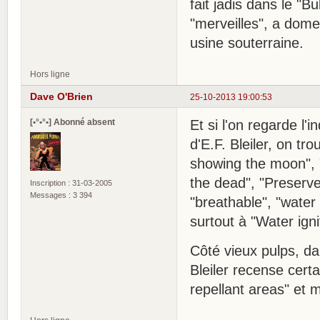
fait jadis dans le "B
"merveilles", a dome
usine souterraine.
Hors ligne
Dave O'Brien
25-10-2013 19:00:53
[•°•°•] Abonné absent
Et si l'on regarde l'
d'E.F. Bleiler, on t
showing the moon", 
the dead", "Preserves 
Inscription : 31-03-2005
Messages : 3 394
"breathable", "water 
surtout à "Water igni
Côté vieux pulps, d
Bleiler recense cert
repellant areas" et