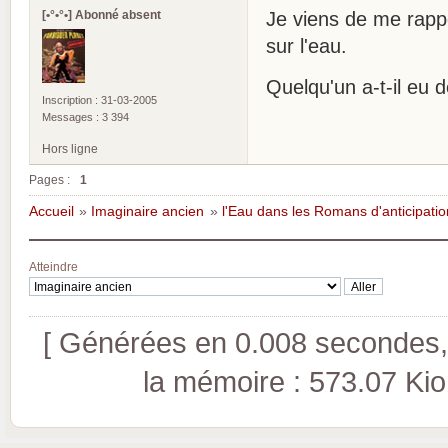
[•°•°•] Abonné absent
Je viens de me rappe
sur l'eau.
Quelqu'un a-t-il eu d
Inscription : 31-03-2005
Messages : 3 394
Hors ligne
Pages :
1
Accueil
»
Imaginaire ancien
»
l'Eau dans les Romans d'anticipation
Atteindre
[ Générées en 0.008 secondes, 
la mémoire : 573.07 Kio (