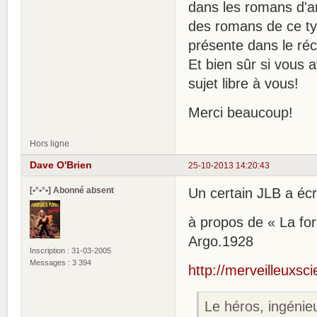
dans les romans d'an
des romans de ce typ
présente dans le réc
Et bien sûr si vous 
sujet libre à vous!
Merci beaucoup!
Hors ligne
Dave O'Brien
25-10-2013 14:20:43
[•°•°•] Abonné absent
Un certain JLB a écri
à propos de « La fo
Argo.1928
Inscription : 31-03-2005
Messages : 3 394
http://merveilleuxsc
Le héros, ingénie