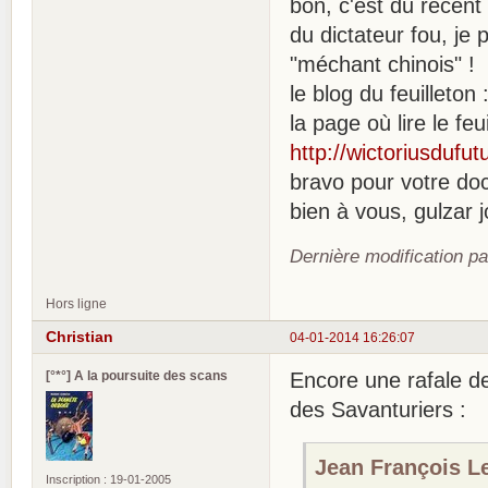
bon, c'est du récent
du dictateur fou, je
"méchant chinois" !
le blog du feuilleton 
la page où lire le fe
http://wictoriusdufu
bravo pour votre doct
bien à vous, gulzar j
Dernière modification p
Hors ligne
Christian
04-01-2014 16:26:07
[°*°] A la poursuite des scans
Encore une rafale d
des Savanturiers :
Jean François Le 
Inscription : 19-01-2005