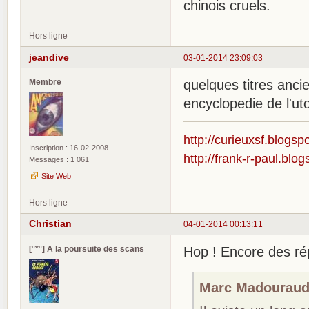
chinois cruels.
Hors ligne
jeandive
03-01-2014 23:09:03
Membre
quelques titres anci
encyclopedie de l'uto
http://curieuxsf.blogsp
Inscription : 16-02-2008
http://frank-r-paul.blo
Messages : 1 061
Site Web
Hors ligne
Christian
04-01-2014 00:13:11
[°*°] A la poursuite des scans
Hop ! Encore des r
Marc Madouraud 