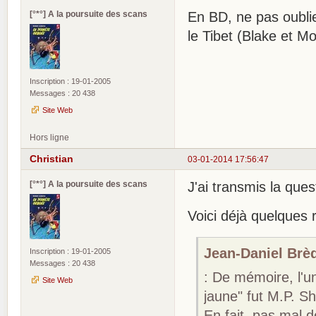
[°*°] A la poursuite des scans
En BD, ne pas oubli
le Tibet (Blake et Mo
Inscription : 19-01-2005
Messages : 20 438
Site Web
Hors ligne
Christian
03-01-2014 17:56:47
[°*°] A la poursuite des scans
J'ai transmis la que
Voici déjà quelques 
Jean-Daniel Brèq
Inscription : 19-01-2005
Messages : 20 438
: De mémoire, l'un
Site Web
jaune" fut M.P. Sh
En fait, pas mal de