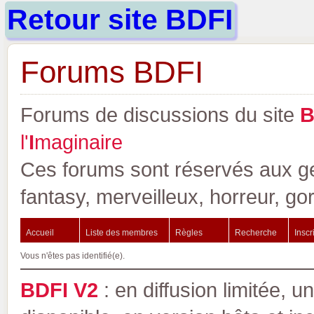
Retour site BDFI
Forums BDFI
Forums de discussions du site
l'
I
maginaire
Ces forums sont réservés aux gen
fantasy, merveilleux, horreur, go
Accueil
Liste des membres
Règles
Recherche
Inscr
Vous n'êtes pas identifié(e).
BDFI V2
: en diffusion limitée, u