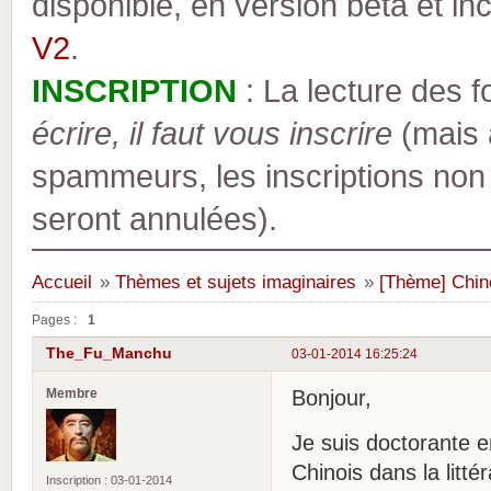
disponible, en version bêta et inc
V2
.
INSCRIPTION
: La lecture des 
écrire, il faut vous inscrire
(mais a
spammeurs, les inscriptions non
seront annulées).
Accueil
»
Thèmes et sujets imaginaires
»
[Thème] Chin
Pages :
1
The_Fu_Manchu
03-01-2014 16:25:24
Membre
Bonjour,
Je suis doctorante en
Chinois dans la littér
Inscription : 03-01-2014