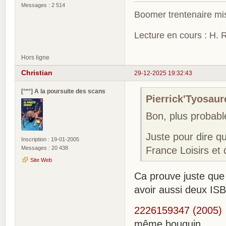
Messages : 2 514
Boomer trentenaire mis
Lecture en cours : H. R
Hors ligne
Christian
29-12-2025 19:32:43
[°*°] A la poursuite des scans
Pierrick'Tyosaure
Bon, plus probab
Juste pour dire qu
Inscription : 19-01-2005
Messages : 20 438
France Loisirs et
Site Web
Ca prouve juste que 
avoir aussi deux I
2226159347 (2005)
même bouquin.