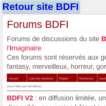
Retour site BDFI
Forums BDFI
Forums de discussions du site
l'
I
maginaire
Ces forums sont réservés aux gen
fantasy, merveilleux, horreur, go
Accueil
Liste des membres
Règles
Recherche
Inscr
Vous n'êtes pas identifié(e).
BDFI V2
: en diffusion limitée, u