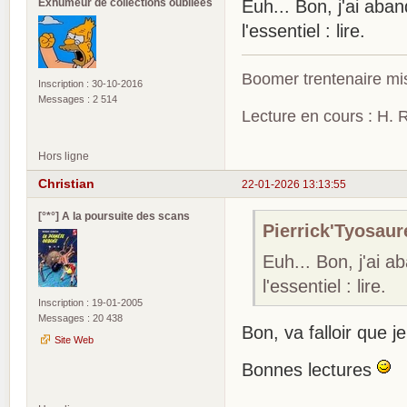
Exhumeur de collections oubliées
Euh... Bon, j'ai aba
l'essentiel : lire.
Boomer trentenaire mis
Inscription : 30-10-2016
Messages : 2 514
Lecture en cours : H. R
Hors ligne
Christian
22-01-2026 13:13:55
[°*°] A la poursuite des scans
Pierrick'Tyosaure
Euh... Bon, j'ai a
l'essentiel : lire.
Inscription : 19-01-2005
Messages : 20 438
Bon, va falloir que j
Site Web
Bonnes lectures