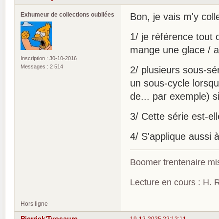
Exhumeur de collections oubliées
Bon, je vais m'y coll
1/ je référence tout 
mange une glace / au
Inscription : 30-10-2016
Messages : 2 514
2/ plusieurs sous-sér
un sous-cycle lorsqu
de... par exemple) s
3/ Cette série est-e
4/ S'applique aussi à
Boomer trentenaire mis
Lecture en cours : H. R
Hors ligne
Pierrick'Tyosaure
19-12-2025 22:12:11