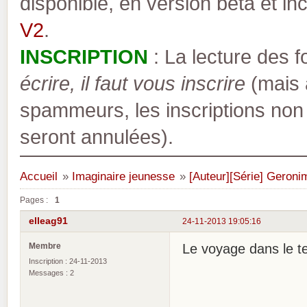
disponible, en version bêta et inc
V2
.
INSCRIPTION
: La lecture des 
écrire, il faut vous inscrire
(mais a
spammeurs, les inscriptions non
seront annulées).
Accueil
»
Imaginaire jeunesse
»
[Auteur][Série] Geronim
Pages :
1
elleag91
24-11-2013 19:05:16
Membre
Le voyage dans le 
Inscription : 24-11-2013
Messages : 2