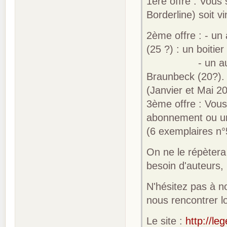
1ère offre : Vous
Borderline) soit vi
2ème offre : - u
(25 ?) : un boitier
- un auteur de
Braunbeck (20?). 
(Janvier et Mai 20
3ème offre : Vou
abonnement ou un 
(6 exemplaires n°
On ne le répètera
besoin d'auteurs, 
N'hésitez pas à n
nous rencontrer l
Le site :
http://le