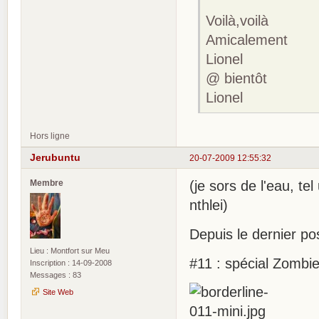
Voilà,voilà
Amicalement
Lionel
@ bientôt
Lionel
Hors ligne
Jerubuntu
20-07-2009 12:55:32
Membre
(je sors de l'eau, te
nthlei)
Depuis le dernier pos
Lieu : Montfort sur Meu
#11 : spécial Zombi
Inscription : 14-09-2008
Messages : 83
Site Web