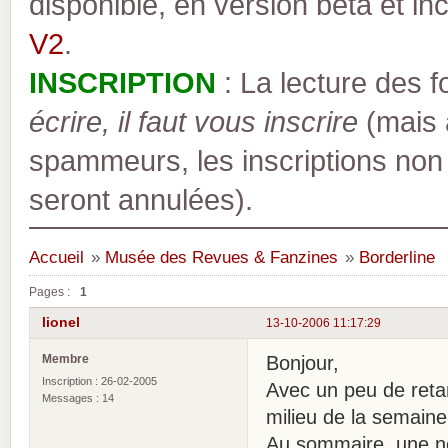
disponible, en version bêta et inc
V2
.
INSCRIPTION
: La lecture des 
écrire, il faut vous inscrire
(mais a
spammeurs, les inscriptions non
seront annulées).
Accueil
»
Musée des Revues & Fanzines
»
Borderline
Pages :
1
lionel
13-10-2006 11:17:29
Membre
Bonjour,
Inscription : 26-02-2005
Avec un peu de retar
Messages : 14
milieu de la semaine
Au sommaire, une no