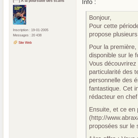
[°*°] A la poursuite des scans
Info :
Bonjour,
Pour cette période
Inscription : 19-01-2005
propose plusieurs
Messages : 20 438
Site Web
Pour la première, 
disponible sur le 
Vous découvrirez l
particularité des 
personnelle des é
fantastique. Cet i
rédacteur en che
Ensuite, et ce en p
(http://www.abraxa
proposées sur le s