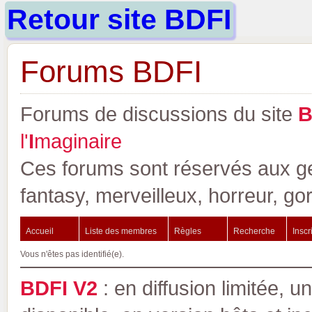
Retour site BDFI
Forums BDFI
Forums de discussions du site
l'
I
maginaire
Ces forums sont réservés aux gen
fantasy, merveilleux, horreur, go
Accueil
Liste des membres
Règles
Recherche
Inscr
Vous n'êtes pas identifié(e).
BDFI V2
: en diffusion limitée, u