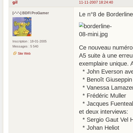
gil
11-11-2007 18:24:40
[•°•°•] BDFI ProGamer
Le n°8 de Borderline
Inscription : 18-01-2005
Ce nouveau numéro a 
Messages : 5 540
Site Web
A5 suite à une erreu
exemplaire unique. A
* John Everson avec
* Benoît Giuseppin
* Vanessa Lamaze
* Frédéric Muller
* Jacques Fuentea
et deux interviews:
* Sergio Gaut Vel 
* Johan Heliot