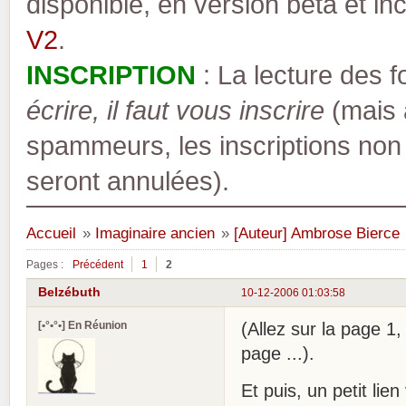
disponible, en version bêta et inc
V2
.
INSCRIPTION
: La lecture des 
écrire, il faut vous inscrire
(mais a
spammeurs, les inscriptions non
seront annulées).
Accueil
»
Imaginaire ancien
»
[Auteur] Ambrose Bierce
Pages :
Précédent
1
2
Belzébuth
10-12-2006 01:03:58
[•°•°•] En Réunion
(Allez sur la page 1,
page ...).
Et puis, un petit lien