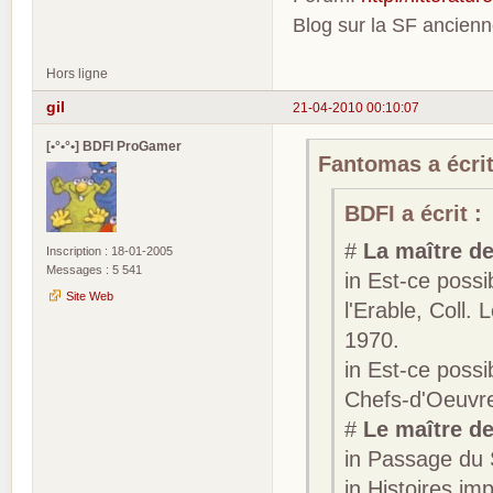
Blog sur la SF ancien
Hors ligne
gil
21-04-2010 00:10:07
[•°•°•] BDFI ProGamer
Fantomas a écrit
BDFI a écrit :
#
La maître d
Inscription : 18-01-2005
Messages : 5 541
in Est-ce possi
Site Web
l'Erable, Coll.
1970.
in Est-ce possi
Chefs-d'Oeuvre
#
Le maître d
in Passage du 
in Histoires im