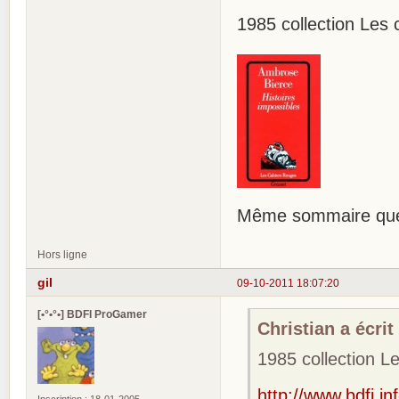
1985 collection Les 
Même sommaire que 
Hors ligne
gil
09-10-2011 18:07:20
[•°•°•] BDFI ProGamer
Christian a écrit 
1985 collection L
http://www.bdfi.in