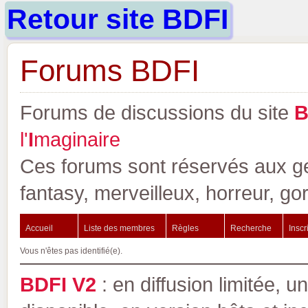
Retour site BDFI
Forums BDFI
Forums de discussions du site
l'
I
maginaire
Ces forums sont réservés aux gen
fantasy, merveilleux, horreur, go
Accueil
Liste des membres
Règles
Recherche
Inscr
Vous n'êtes pas identifié(e).
BDFI V2
: en diffusion limitée, u