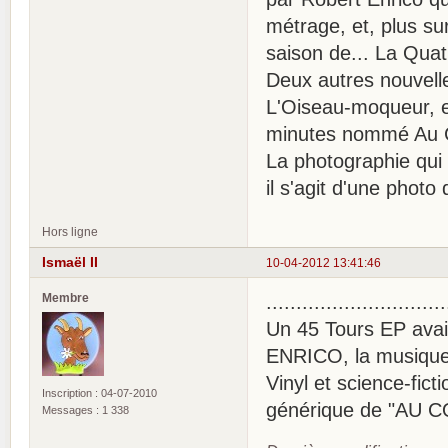
métrage, et, plus su
saison de... La Qua
Deux autres nouvell
L'Oiseau-moqueur, et
minutes nommé Au C
La photographie qui i
il s'agit d'une phot
Hors ligne
Ismaël II
10-04-2012 13:41:46
Membre
..............................
Un 45 Tours EP avait
ENRICO, la musique 
Vinyl et science-fict
Inscription : 04-07-2010
générique de "AU 
Messages : 1 338