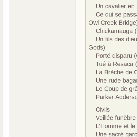
Un cavalier en p
Ce qui se passa 
Owl Creek Bridge
Chickamauga (
Un fils des dieux
Gods)
Porté disparu (O
Tué à Resaca (K
La Brèche de Coul
Une rude bagarr
Le Coup de grâc
Parker Adderson,
Civils
Veillée funèbre 
L'Homme et le s
Une sacré garce 