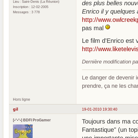
Lieu : Saint-Denis (La Réunion)
des plus belles nouv
Inscription : 12-02-2005
Enrico il y quelques
Messages : 3 778
http://www.owlcreek
pas mal
Le film d'Enrico est v
http://www.liketele
Dernière modification p
Le danger de devenir id
prendre, ça ne les ch
Hors ligne
gil
19-01-2010 19:30:40
[•°•°•] BDFI ProGamer
Toujours dans ma co
Fantastique" (un topi