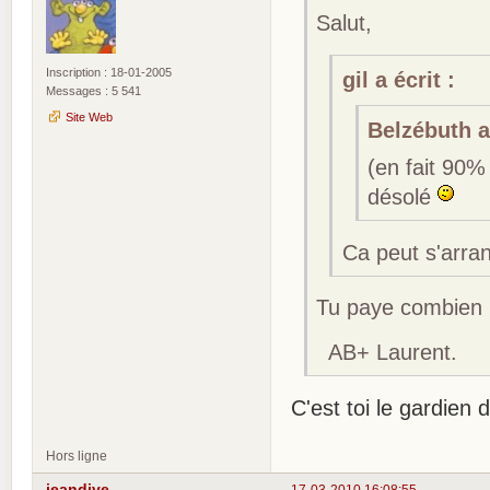
Salut,
Inscription : 18-01-2005
gil a écrit :
Messages : 5 541
Site Web
Belzébuth a 
(en fait 90%
désolé
Ca peut s'arran
Tu paye combien 
AB+ Laurent.
C'est toi le gardien 
Hors ligne
jeandive
17-03-2010 16:08:55