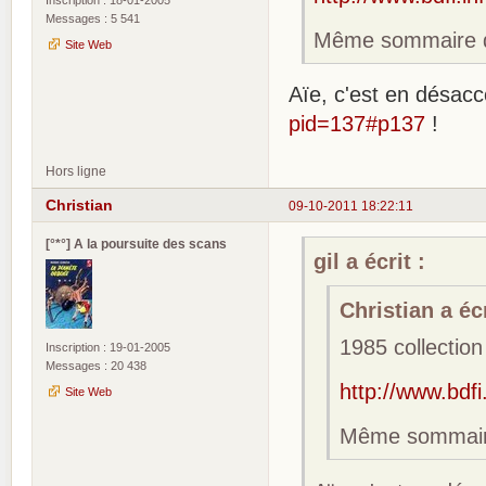
Inscription : 18-01-2005
Messages : 5 541
Même sommaire qu
Site Web
Aïe, c'est en désac
pid=137#p137
!
Hors ligne
Christian
09-10-2011 18:22:11
[°*°] A la poursuite des scans
gil a écrit :
Christian a écr
1985 collection
Inscription : 19-01-2005
Messages : 20 438
http://www.bdfi
Site Web
Même sommaire