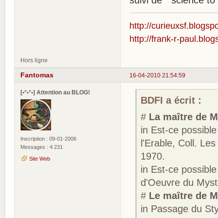
suivi de " science to
http://curieuxsf.blogsp
http://frank-r-paul.blo
Hors ligne
Fantomas
16-04-2010 21:54:59
[•°•°•] Attention au BLOG!
BDFI a écrit :
#
La maître de 
in Est-ce possibl
Inscription : 09-01-2006
l'Erable, Coll. L
Messages : 4 231
1970.
Site Web
in Est-ce possibl
d'Oeuvre du Mystè
#
Le maître de 
in Passage du Sty