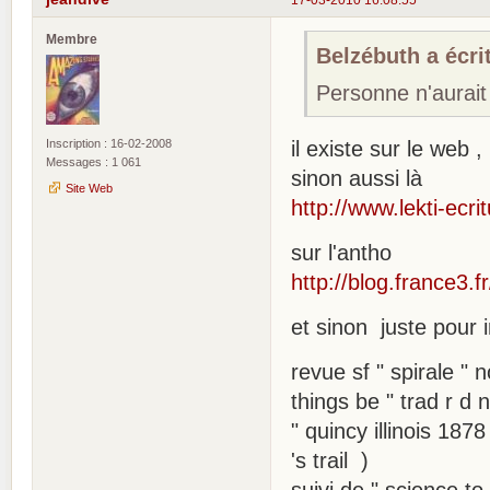
Membre
Belzébuth a écrit
Personne n'aurait
Inscription : 16-02-2008
il existe sur le web 
Messages : 1 061
sinon aussi là
Site Web
http://www.lekti-ecr
sur l'antho
http://blog.france3.
et sinon juste pour i
revue sf " spirale "
things be " trad r d 
" quincy illinois 18
's trail )