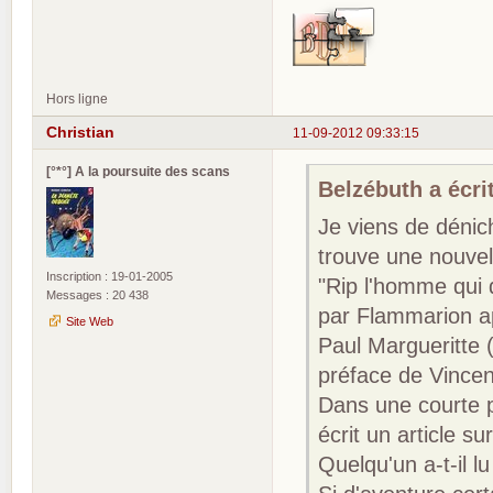
Hors ligne
Christian
11-09-2012 09:33:15
[°*°] A la poursuite des scans
Belzébuth a écrit
Je viens de dénic
trouve une nouvel
Inscription : 19-01-2005
"Rip l'homme qui 
Messages : 20 438
par Flammarion a
Site Web
Paul Margueritte (
préface de Vincen
Dans une courte p
écrit un article s
Quelqu'un a-t-il lu