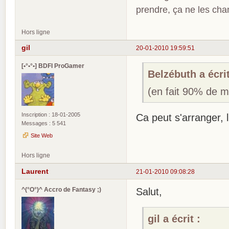
prendre, ça ne les ch
Hors ligne
gil
20-01-2010 19:59:51
[•°•°•] BDFI ProGamer
Belzébuth a écrit
(en fait 90% de m
Inscription : 18-01-2005
Ca peut s'arranger, 
Messages : 5 541
Site Web
Hors ligne
Laurent
21-01-2010 09:08:28
^(°O°)^ Accro de Fantasy ;)
Salut,
gil a écrit :