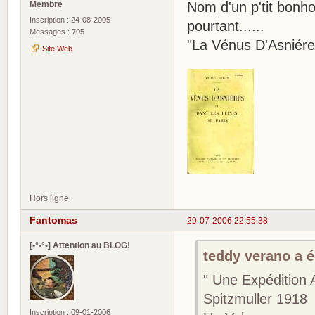
Membre
Nom d'un p'tit bonhom
Inscription : 24-08-2005
pourtant......
Messages : 705
"La Vénus D'Asniér
Site Web
Hors ligne
Fantomas
29-07-2006 22:55:38
[•°•°•] Attention au BLOG!
teddy verano a éc
" Une Expédition
Spitzmuller 1918
Inscription : 09-01-2006