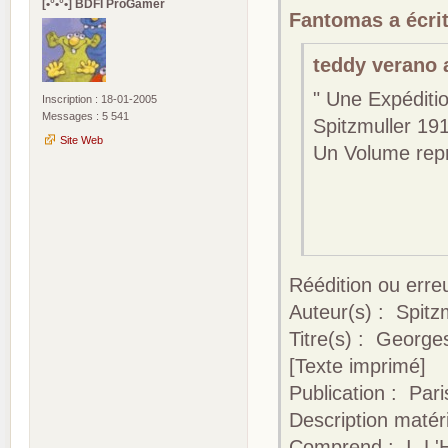
[•°•°•] BDFI ProGamer
Fantomas a écrit
teddy verano a
" Une Expéditi
Inscription : 18-01-2005
Messages : 5 541
Spitzmuller 19
Site Web
Un Volume repr
La C
La F
Yuk
Réédition ou erre
Auteur(s) : Spitz
Titre(s) : George
[Texte imprimé]
Publication : Pari
Description matéri
Comprend : I. L'Hé