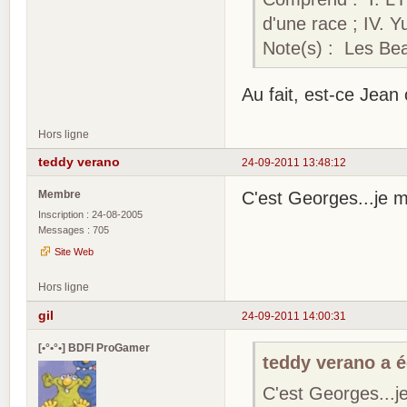
d'une race ; IV. Y
Note(s) : Les Be
Au fait, est-ce Jea
Hors ligne
teddy verano
24-09-2011 13:48:12
Membre
C'est Georges...je m
Inscription : 24-08-2005
Messages : 705
Site Web
Hors ligne
gil
24-09-2011 14:00:31
[•°•°•] BDFI ProGamer
teddy verano a éc
C'est Georges...j