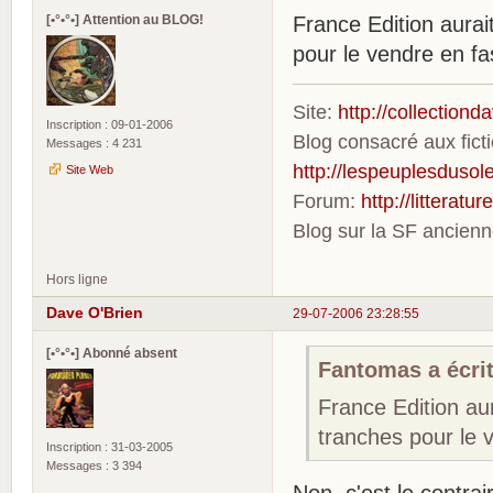
[•°•°•] Attention au BLOG!
France Edition aurai
pour le vendre en fa
Site:
http://collection
Inscription : 09-01-2006
Blog consacré aux fic
Messages : 4 231
http://lespeuplesdusole
Site Web
Forum:
http://litterat
Blog sur la SF ancien
Hors ligne
Dave O'Brien
29-07-2006 23:28:55
[•°•°•] Abonné absent
Fantomas a écrit
France Edition aur
tranches pour le 
Inscription : 31-03-2005
Messages : 3 394