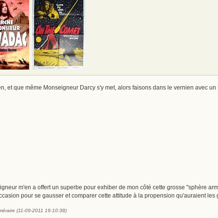
nien, et que même Monseigneur Darcy s'y met, alors faisons dans le vernien avec u
gneur m'en a offert un superbe pour exhiber de mon côté cette grosse "sphère armilla
'occasion pour se gausser et comparer cette attitude à la propension qu'auraient les 
éméraire (11-09-2011 19:10:38)