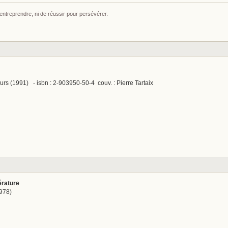
 entreprendre, ni de réussir pour persévérer.
eurs (1991) - isbn : 2-903950-50-4 couv. : Pierre Tartaix
térature
1978)