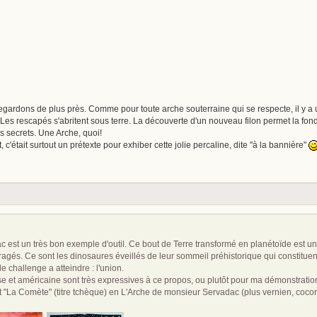
rdons de plus près. Comme pour toute arche souterraine qui se respecte, il y a 
Les rescapés s'abritent sous terre. La découverte d'un nouveau filon permet la fonda
s secrets. Une Arche, quoi!
 c'était surtout un prétexte pour exhiber cette jolie percaline, dite "à la bannière"
est un très bon exemple d'outil. Ce bout de Terre transformé en planétoïde est un v
fragés. Ce sont les dinosaures éveillés de leur sommeil préhistorique qui constituent
 le challenge a atteindre : l'union.
se et américaine sont très expressives à ce propos, ou plutôt pour ma démonstration
duit "La Comète" (titre tchèque) en L'Arche de monsieur Servadac (plus vernien, cocor