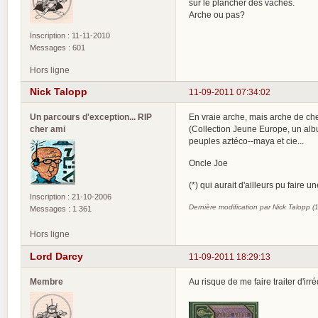
sur le plancher des vaches.
Arche ou pas?
Inscription : 11-11-2010
Messages : 601
Hors ligne
Nick Talopp
11-09-2011 07:34:02
Un parcours d'exception... RIP
En vraie arche, mais arche de che
cher ami
(Collection Jeune Europe, un album 
peuples aztéco--maya et cie...
Oncle Joe
(*) qui aurait d'ailleurs pu faire 
Inscription : 21-10-2006
Dernière modification par Nick Talopp 
Messages : 1 361
Hors ligne
Lord Darcy
11-09-2011 18:29:13
Membre
Au risque de me faire traiter d'ir