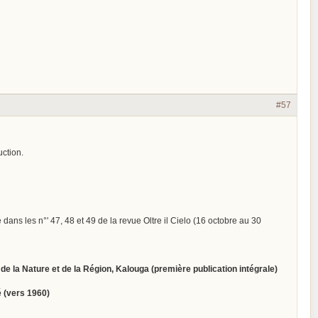
#57
uction.
lié dans les n°' 47, 48 et 49 de la revue Oltre il Cielo (16 octobre au 30
 la Nature et de la Région, Kalouga (pre­mière publication intégrale)
é (vers 1960)