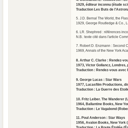
1929, éditeur inconnu (étude sci
Traduction Les Buts de l'Astro
5. J.D. Bernal The World, the Fla
1929, George Routledge & Co., L
6. LR. Shephred : références in
N.B.: texte cité dans l'article C
7. Robert D. Enzmann : Second C
1969, Annals of the New York Aca
8. Arthur C. Clarke : Rendez-v
1973, Victor Gollancz, Londres,
Traduction : Rendez-vous avec R
9. George Lucas : Star Wars
1977, Lucasfilm Productions, dis
Traduction : La Guerre des Etoil
10. Fritz Leiber. The Wanderer (U
1964, Ballantine Books, New Yo
Traduction : Le Vagabond (Robert
11. Poul Anderson : Star Ways
1956, Avalon Books, New York 
Traduction : La Route Étoilée (Éd