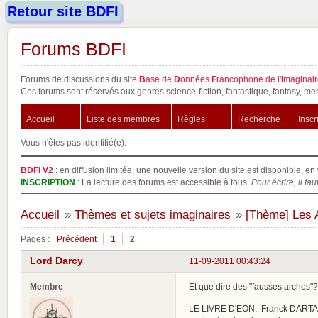
Retour site BDFI
Forums BDFI
Forums de discussions du site
B
ase de
D
onnées
F
rancophone de l'
I
maginair
Ces forums sont réservés aux genres science-fiction, fantastique, fantasy, mer
Accueil
Liste des membres
Règles
Recherche
Inscr
Vous n'êtes pas identifié(e).
BDFI V2
: en diffusion limitée, une nouvelle version du site est disponible, en 
INSCRIPTION
: La lecture des forums est accessible à tous.
Pour écrire, il fau
Accueil
»
Thèmes et sujets imaginaires
»
[Thème] Les 
Pages :
Précédent
1
2
Lord Darcy
11-09-2011 00:43:24
Membre
Et que dire des "fausses arches"?
LE LIVRE D'EON, Franck DARTAL. F