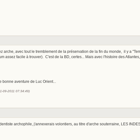
z arche, avec tout le tremblement de la préservation de la fin du monde, il y a "T
assez facile à trouver). C'est de la BD, certes... Mais avec l'histoire des Atlantes, 
une bonne aventure de Luc Orient...
(11-09-2011 07:34:49)
rédentiste archophile, j'annexerais volontiers, au titre d'arche souterraine, LES IN