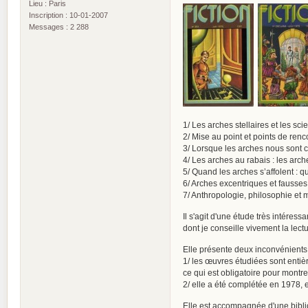
Lieu : Paris
Inscription : 10-01-2007
Messages : 2 288
1/ Les arches stellaires et les sci
2/ Mise au point et points de renc
3/ Lorsque les arches nous sont 
4/ Les arches au rabais : les arch
5/ Quand les arches s’affolent : 
6/ Arches excentriques et fausse
7/ Anthropologie, philosophie et 
Il s'agit d'une étude très intéress
dont je conseille vivement la lect
Elle présente deux inconvénients,
1/ les œuvres étudiées sont enti
ce qui est obligatoire pour montre
2/ elle a été complétée en 1978, 
Elle est accompagnée d'une biblio