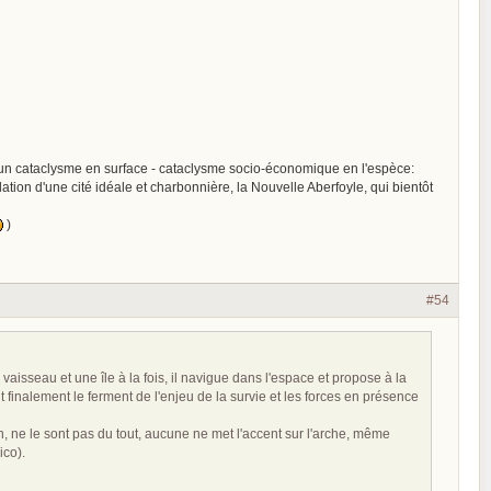
un cataclysme en surface - cataclysme socio-économique en l'espèce:
tion d'une cité idéale et charbonnière, la Nouvelle Aberfoyle, qui bientôt
)
#54
aisseau et une île à la fois, il navigue dans l'espace et propose à la
 finalement le ferment de l'enjeu de la survie et les forces en présence
, ne le sont pas du tout, aucune ne met l'accent sur l'arche, même
ico).