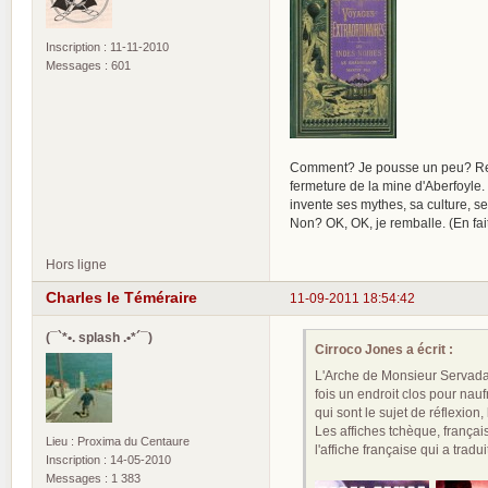
Inscription : 11-11-2010
Messages : 601
Comment? Je pousse un peu? Rega
fermeture de la mine d'Aberfoyle. 
invente ses mythes, sa culture, se
Non? OK, OK, je remballe. (En fait,
Hors ligne
Charles le Téméraire
11-09-2011 18:54:42
(¯`*•. splash .•*´¯)
Cirroco Jones a écrit :
L'Arche de Monsieur Servadac 
fois un endroit clos pour nau
qui sont le sujet de réflexion,
Les affiches tchèque, françai
Lieu : Proxima du Centaure
l'affiche française qui a tra
Inscription : 14-05-2010
Messages : 1 383