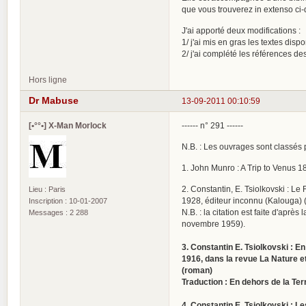
que vous trouverez in extenso ci
J'ai apporté deux modifications :
1/ j'ai mis en gras les textes disp
2/ j'ai complété les références d
Hors ligne
Dr Mabuse
13-09-2011 00:10:59
[•°°•] X-Man Morlock
------ n° 291 ------
N.B. : Les ouvrages sont classés p
1. John Munro : A Trip to Venus 1
2. Constantin, E. Tsiolkovski : Le 
Lieu : Paris
1928, éditeur inconnu (Kalouga) (
Inscription : 10-01-2007
N.B. : la citation est faite d'après
Messages : 2 288
novembre 1959).
3. Constantin E. Tsiolkovski : En
1916, dans la revue La Nature et
(roman)
Traduction : En dehors de la Te
4. Constantin E. Tsiolkovski : L