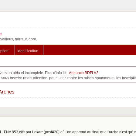
e
veilleux, horreur, gore.
iption
Identification
version bêta et incomplète. Plus d'info ici :
Annonce BDFI V2
.
t vous inscrire
(mais attention, pour lutter contre les robots spammeurs, les inscri
Arches
NA 853,cité par Lekarr (post#20) où l'on apprend au final que l'arche n'est qu'un