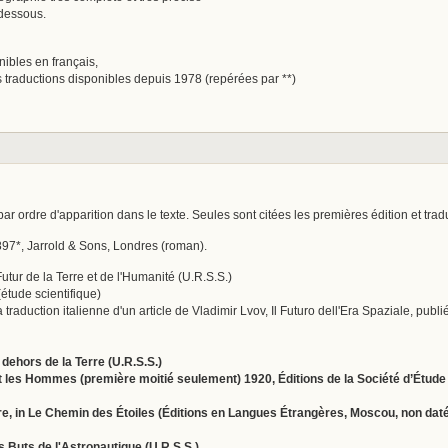
-dessous.
onibles en français,
es traductions disponibles depuis 1978 (repérées par **)
ar ordre d'apparition dans le texte. Seules sont citées les premières édition et trad
897*, Jarrold & Sons, Londres (roman).
Futur de la Terre et de l'Humanité (U.R.S.S.)
étude scientifique)
 la traduction italienne d'un article de Vladimir Lvov, Il Futuro dell'Era Spaziale, pub
 dehors de la Terre (U.R.S.S.)
 les Hommes (première moitié seulement) 1920, Éditions de la Société d’Étude de
rre, in Le Chemin des Étoiles (Éditions en Lan­gues Étrangères, Moscou, non dat
es Buts de l'Astronautique (U.R.S.S.)