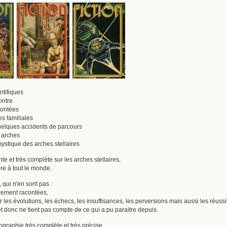
entifiques
ontre
contées
es familiales
quelques accidents de parcours
s arches
mystique des arches stellaires
ante et très complète sur les arches stellaires,
ure à tout le monde.
 qui n'en sont pas :
èrement racontées,
r les évolutions, les échecs, les insuffisances, les perversions mais aussi les réu
et donc ne tient pas compte de ce qui a pu paraitre depuis.
graphie très complète et très précise