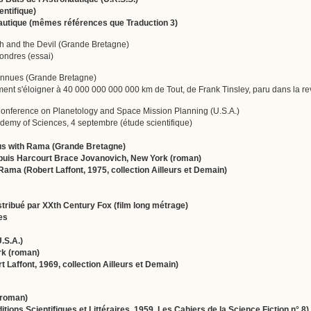
entifique)
nautique (mêmes références que Traduction 3)
sh and the Devil (Grande Bretagne)
ondres (essai)
connues (Grande Bretagne)
omment s'éloigner à 40 000 000 000 000 km de Tout, de Frank Tinsley, paru dans la 
onference on Planetology and Space Mission Planning (U.S.A.)
demy of Sciences, 4 septembre (étude scientifique)
ous with Rama (Grande Bretagne)
 puis Harcourt Brace Jovanovich, New York (ro­man)
ama (Robert Laffont, 1975, collection Ailleurs et Demain)
tribué par XXth Century Fox (film long mé­trage)
es
.S.A.)
rk (roman)
 Laffont, 1969, collection Ailleurs et Demain)
(roman)
itions Scientifiques et Littéraires, 1959, Les Cahiers de la Science Fiction n° 8)