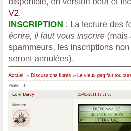
disponible, en version bêta et inc
V2
.
INSCRIPTION
: La lecture des 
écrire, il faut vous inscrire
(mais a
spammeurs, les inscriptions non
seront annulées).
Accueil
»
Discussions libres
»
Le vieux gag fait toujours
Pages :
1
Lord Darcy
25-01-2011 19:51:56
Membre