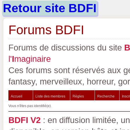
Retour site BDFI
Forums BDFI
Forums de discussions du site
l'
I
maginaire
Ces forums sont réservés aux gen
fantasy, merveilleux, horreur, go
Accueil
Liste des membres
Règles
Recherche
Inscr
Vous n'êtes pas identifié(e).
BDFI V2
: en diffusion limitée, u