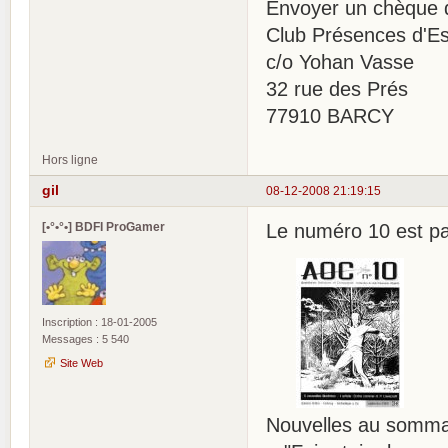
Envoyer un chèque d
Club Présences d'Es
c/o Yohan Vasse
32 rue des Prés
77910 BARCY
Hors ligne
gil
08-12-2008 21:19:15
[•°•°•] BDFI ProGamer
Le numéro 10 est p
Inscription : 18-01-2005
Messages : 5 540
Site Web
Nouvelles au sommai