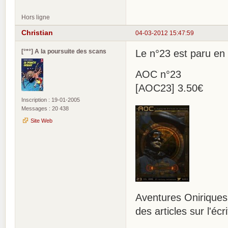
Hors ligne
Christian
04-03-2012 15:47:59
[°*°] A la poursuite des scans
Le n°23 est paru en 
AOC n°23
[AOC23] 3.50€
Inscription : 19-01-2005
Messages : 20 438
Site Web
Aventures Oniriques 
des articles sur l'écri