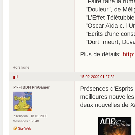
"Faire taire la rum
"Douleur", de Méli
"L'Effet Télétubbi
"Oscar Aïda c. l'Un
"Ecrits d'une cons
"Dort, meurt, Duval
Plus de détails:
http
Hors ligne
gil
15-02-2009 01:27:31
[•°•°•] BDFI ProGamer
Présences d'Esprits
meilleures nouvelle
deux nouvelles de X
Inscription : 18-01-2005
Messages : 5 540
Site Web