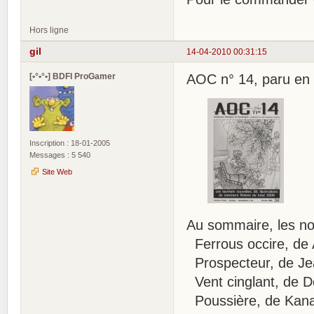
Hors ligne
gil
14-04-2010 00:31:15
[•°•°•] BDFI ProGamer
AOC n° 14, paru en 
Inscription : 18-01-2005
Messages : 5 540
Site Web
Au sommaire, les nou
Ferrous occire, de A
Prospecteur, de Je
Vent cinglant, de 
Poussière, de Kan