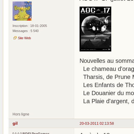
Inscription : 18-01-2005
Messages : 5 540
Site Web
Nouvelles au sommai
Le chameau d'orage
Tharsis, de Prune 
Les Enfants de Tho
Le Douanier du mot
La Plaie d'argent, d
Hors ligne
gil
20-03-2011 02:13:58
[•°•°•] BDFI ProGamer