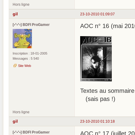
Hors ligne
gil
23-10-2010 01:09:07
[•°•°•] BDFI ProGamer
AOC n° 16 (mai 201
Inscription : 18-01-2005
Messages : 5 540
Site Web
Textes au sommaire
(sais pas !)
Hors ligne
gil
23-10-2010 01:10:18
[•°•°•] BDFI ProGamer
AOC n° 17 (juillet 2