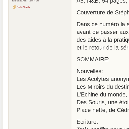
A5, N&B, 54 pages,
Messages : 20 438
Site Web
Couverture de Stéph
Dans ce numéro la su
avant de passer aux 
des aides à la pratiq
et le retour de la sé
SOMMAIRE:
Nouvelles:
Les Acolytes anonym
Les Miroirs du dest
L'Echine du monde,
Des Souris, une éto
Place nette, de Cédri
Ecriture: