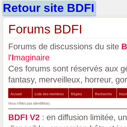
Retour site BDFI
Forums BDFI
Forums de discussions du site
l'
I
maginaire
Ces forums sont réservés aux gen
fantasy, merveilleux, horreur, go
Accueil
Liste des membres
Règles
Recherche
Inscr
Vous n'êtes pas identifié(e).
BDFI V2
: en diffusion limitée, u