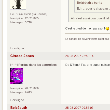
Belzébuth a écrit :
Euh ... pour le chapeau ..
Lieu : Saint-Denis (La Réunion)
Ah, c'est aussi pourquoi il fal
Inscription : 12-02-2005
Messages : 3 778
C'est le pied de mon parasol !
Le danger de devenir idiots n'est pa
Hors ligne
Cirroco Jones
24-08-2007 22:59:14
[•°•°•] Perdue dans les asteroïdes
De D'Zeus! T'as une super caisse
Inscription : 20-02-2006
Messages : 6 613
Hors ligne
Belzébuth
25-08-2007 09:58:03