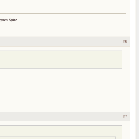
ques Spitz
#6
#7