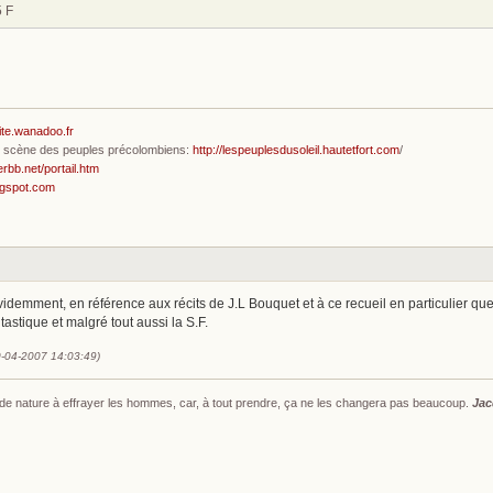
5 F
ite.wanadoo.fr
en scène des peuples précolombiens:
http://lespeuplesdusoleil.hautetfort.com
/
erbb.net/portail.htm
ogspot.com
évidemment, en référence aux récits de J.L Bouquet et à ce recueil en particulier q
tastique et malgré tout aussi la S.F.
0-04-2007 14:03:49)
s de nature à effrayer les hommes, car, à tout prendre, ça ne les changera pas beaucoup.
Jac