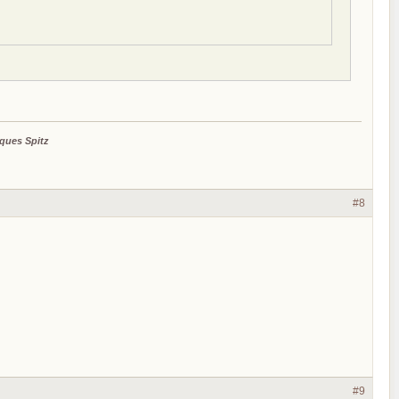
ques Spitz
#8
#9