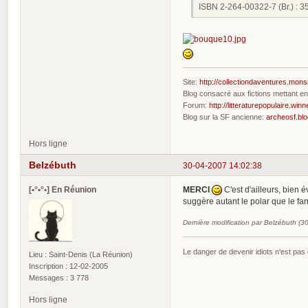
ISBN 2-264-00322-7 (Br.) : 3
Site:
http://collectiondaventures.mons
Blog consacré aux fictions mettant 
Forum:
http://litteraturepopulaire.winn
Blog sur la SF ancienne:
archeosf.bl
Hors ligne
Belzébuth
30-04-2007 14:02:38
[•°•°•] En Réunion
MERCI
C'est d'ailleurs, bien 
suggère autant le polar que le fan
Dernière modification par Belzébuth (3
Le danger de devenir idiots n'est pa
Lieu : Saint-Denis (La Réunion)
Inscription : 12-02-2005
Messages : 3 778
Hors ligne