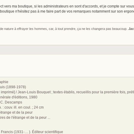
rect vers ma boutique, si les administrateurs en sont d'accords, et je compte sur vou
a boutique n'hésitez pas à me faire part de vos remarques notamment sur son ergonom
s de nature à effrayer les hommes, car, à tout prendre, ça ne les changera pas beaucoup.
Jac
raphie
ouis (1898-1978)
 imprimé] / Jean-Louis Bouquet ; textes établis, recueillis pour la première fois, pr
énérale d'éditions, 1980
r. C. Descamps
 : couv. ill. en coul. ; 24 cm
étrange et de la peur
res de l'étrange et de la peur ...
Francis (1931-.... ). Éditeur scientifique