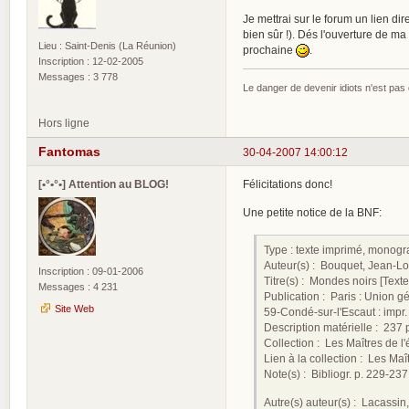
Je mettrai sur le forum un lien di
bien sûr !). Dés l'ouverture de m
Lieu : Saint-Denis (La Réunion)
prochaine
.
Inscription : 12-02-2005
Messages : 3 778
Le danger de devenir idiots n'est pa
Hors ligne
Fantomas
30-04-2007 14:00:12
[•°•°•] Attention au BLOG!
Félicitations donc!
Une petite notice de la BNF:
Type : texte imprimé, monog
Auteur(s) : Bouquet, Jean-L
Inscription : 09-01-2006
Titre(s) : Mondes noirs [Texte
Messages : 4 231
Publication : Paris : Union g
Site Web
59-Condé-sur-l'Escaut : imp
Description matérielle : 237 p.
Collection : Les Maîtres de l'
Lien à la collection : Les Maît
Note(s) : Bibliogr. p. 229-237
Autre(s) auteur(s) : Lacassin, 