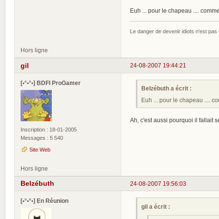
Euh ... pour le chapeau .... commen
Le danger de devenir idiots n'est pa
Hors ligne
gil
24-08-2007 19:44:21
[•°•°•] BDFI ProGamer
Belzébuth a écrit :
Euh ... pour le chapeau .... c
Ah, c'est aussi pourquoi il fallait
Inscription : 18-01-2005
Messages : 5 540
Site Web
Hors ligne
Belzébuth
24-08-2007 19:56:03
[•°•°•] En Réunion
gil a écrit :