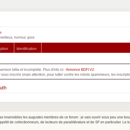
e
veilleux, horreur, gore.
iption
Identification
version bêta et incomplète. Plus d'info ici :
Annonce BDFI V2
.
t vous inscrire
(mais attention, pour lutter contre les robots spammeurs, les inscri
uth
pas insensibles les augustes membres de ce forum : je vais ouvrir sous peu une b
appétit de collectionneurs, de lecteurs de paraliitérature et de SF en particulier. Le