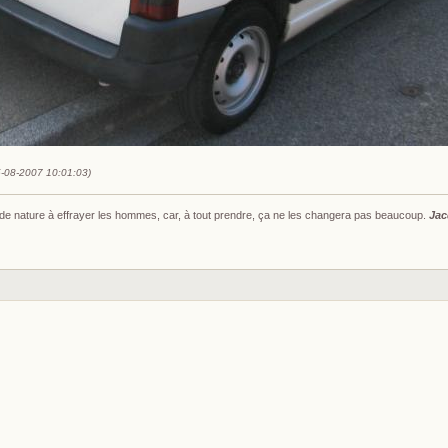
5-08-2007 10:01:03)
s de nature à effrayer les hommes, car, à tout prendre, ça ne les changera pas beaucoup.
Jac