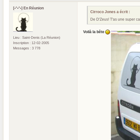
[•°•°•] En Réunion
Cirroco Jones a écrit :
De D'Zeus! T'as une super ca
Voilà la bête
Lieu : Saint-Denis (La Réunion)
Inscription : 12-02-2005
Messages : 3 778