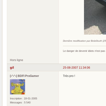
Dernière modification par Belzébuth (2
Le danger de devenir idiots n'est pa
Hors ligne
gil
25-08-2007 11:34:06
[•°•°•] BDFI ProGamer
Très pro !
Inscription : 18-01-2005
Messages : 5 540