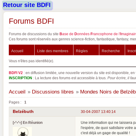
Retour site BDFI
Forums BDFI
Forums de discussions du site
B
ase de
D
onnées
F
rancophone de l'
I
maginair
Ces forums sont réservés aux genres science-fiction, fantastique, fantasy, mer
Accueil
Liste des membres
Règles
Recherche
Inscr
Vous n'êtes pas identifié(e).
BDFI V2
: en diffusion limitée, une nouvelle version du site est disponible, en 
INSCRIPTION
: La lecture des forums est accessible à tous.
Pour écrire, il fau
Accueil
»
Discussions libres
»
Mondes Noirs de Belzéb
Pages :
1
Belzébuth
30-04-2007 13:40:14
[•°•°•] En Réunion
Une information qui ne laissera 
l'espère, de quoi satisfaire votre 
c'est déjà un gage de qualité !